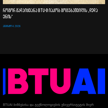
როგორ გადაიყვანა BTU-მ იაკობ გოგებაშვილის „დედა
ენის“
ᲐᲒᲕᲘᲡᲢᲝ 4, 2026
BTUAI ბიზნესისა და ტექნოლოგიების უნივერსიტეტის მიერ