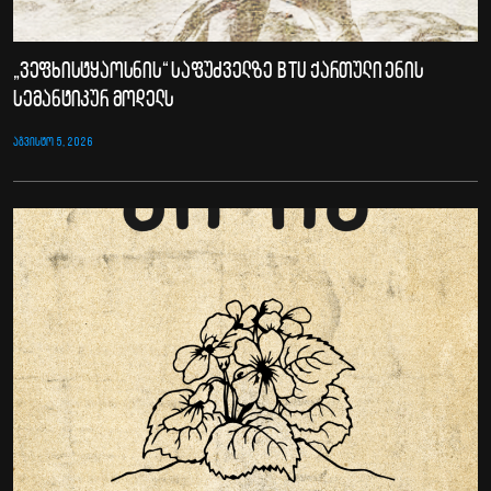
„ვეფხისტყაოსნის“ საფუძველზე BTU ქართული ენის
სემანტიკურ მოდელს
ᲐᲒᲕᲘᲡᲢᲝ 5, 2026