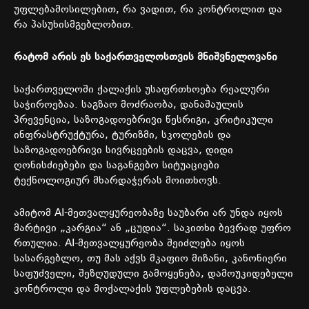
უფლებამოსილებით
,
რა
ვადით
,
რა
კონტროლით
და
რა
პასუხისმგებლობით
.
რატომ
არის
ეს
საქართველოსთვის
მნიშვნელოვანი
საქართველოში
ქალაქის
უსაფრთხოება
რეალური
საჭიროებაა
.
საგზაო
მოძრაობა
,
დანაშაულის
პრევენცია
,
საზოგადოებრივი
წესრიგი
,
კრიტიკული
ინფრასტრუქტურა
,
ტურიზმი
,
სკოლების
და
საზოგადოებრივი
სივრცეების
დაცვა
,
დიდი
ღონისძიებები
და
საგანგებო
სიტუაციები
ტექნოლოგიურ
მხარდაჭერას
მოითხოვს
.
ამიტომ
AI-
მეთვალყურეობაზე
საუბარი
არ
უნდა
იყოს
მარტივი
„
კარგია
“
ან
„
ცუდია
“.
საკითხი
ბევრად
უფრო
რთულია
. AI-
მეთვალყურეობა
შეიძლება
იყოს
სასარგებლო
,
თუ
მას
აქვს
მკაფიო
მიზანი
,
კანონიერი
საფუძველი
,
შეზღუდული
გამოყენება
,
დამოუკიდებელი
კონტროლი
და
მოქალაქის
უფლებების
დაცვა
.