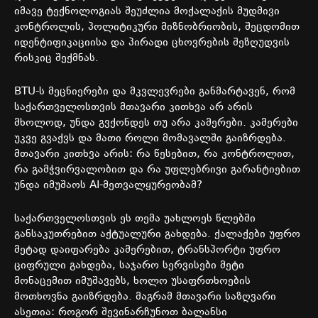
იმავე
ტექნოლოგიას
შეუძლია
მოქალაქის
მუდმივი
კონტროლის
,
პოლიტიკური
მიზნობრიობის
,
შეცდომით
იდენტიფიკაციისა
და
პირადი
ცხოვრების
შეზღუდვის
რისკიც
შექმნას
.
BTU-
ს
მეცნიერები
და
მკვლევრები
განმარტავენ
,
რომ
საქართველოსთვის
მთავარი
კითხვა
არ
არის
მხოლოდ
,
უნდა
გვქონდეს
თუ
არა
კამერები
.
კამერები
უკვე
გვაქვს
და
მათი
როლი
მომავალში
გაიზრდება
.
მთავარი
კითხვა
არის
:
რა
წესებით
,
რა
კონტროლით
,
რა
გამჭვირვალობით
და
რა
უფლებრივი
გარანტიებით
უნდა
იმუშაოს
AI-
მეთვალყურეობამ
?
საქართველოსთვის
ეს
თემა
უახლოეს
წლებში
განსაკუთრებით
აქტუალური
გახდება
.
ქალაქები
უფრო
მეტად
დაიფარება
კამერებით
,
ტრანსპორტი
უფრო
ციფრული
გახდება
,
საჯარო
სერვისები
მეტი
მონაცემით
იმუშავებს
,
ხოლო
უსაფრთხოების
მოთხოვნა
გაიზრდება
.
მაგრამ
მთავარი
საზღვარი
ასეთია
:
როგორ
შევინარჩუნოთ
ბალანსი