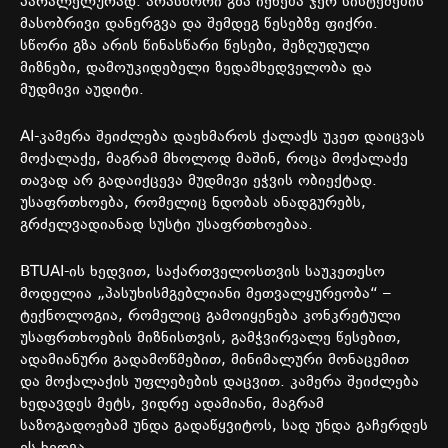
პარალელურად
.
არასწორი
გზა
იქნება
ჯერ
სისტემების
მასობრივი
დანერგვა
და
შემდეგ
წესებზე
ფიქრი
.
სწორი
გზა
არის
წინასწარი
წესები
,
შეზღუდული
მიზნები
,
დამოუკიდებელი
ზედამხედველობა
და
მუდმივი
აუდიტი
.
AI-
კამერა
შეიძლება
დაეხმაროს
ქალაქს
უკეთ
დაიცვას
მოქალაქე
,
მაგრამ
მხოლოდ
მაშინ
,
როცა
მოქალაქე
თავად
არ
გადაიქცევა
მუდმივი
ეჭვის
ობიექტად
.
უსაფრთხოება
,
რომელიც
ნდობას
ანადგურებს
,
გრძელვადიანად
სუსტი
უსაფრთხოებაა
.
BTUAI-
ის
ხედვით
,
საქართველოსთვის
საუკეთესო
მოდელია
„
პასუხისმგებლიანი
მეთვალყურეობა
“ –
ტექნოლოგია
,
რომელიც
გამოიყენება
კონკრეტული
უსაფრთხოების
მიზნისთვის
,
გამჭვირვალე
წესებით
,
ადამიანური
გადამოწმებით
,
მინიმალური
მონაცემით
და
მოქალაქის
უფლებების
დაცვით
.
კამერა
შეიძლება
ხედავდეს
მეტს
,
ვიდრე
ადამიანი
,
მაგრამ
საზოგადოებამ
უნდა
გადაწყვიტოს
,
სად
უნდა
გაჩერდეს