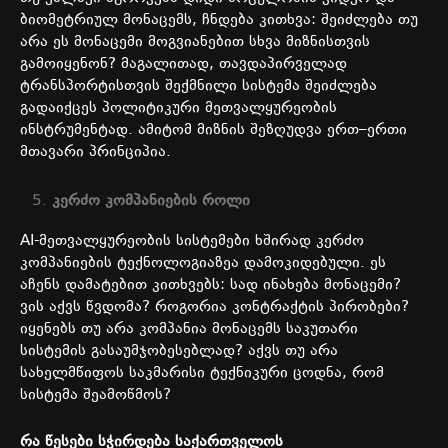
ბიომეტრიულ
მონაცემს
,
ჩნდება
კითხვა
:
შეიძლება
თუ
არა
ეს
მონაცემი
მოგვიანებით
სხვა
მიზნისთვის
გამოიყენონ
?
მაგალითად
,
თავდაპირველად
ტრანსპორტისთვის
შექმნილი
სისტემა
შეიძლება
გადაიქცეს
პოლიტიკური
მეთვალყურეობის
ინსტრუმენტად
.
ამიტომ
მიზნის
შეზღუდვა
ერთ
–
ერთი
მთავარი
პრინციპია
.
კერძო
კომპანიების
როლი
AI-
მეთვალყურეობის
სისტემები
ხშირად
კერძო
კომპანიების
ტექნოლოგიაზეა
დამოკიდებული
.
ეს
აჩენს
დამატებით
კითხვებს
:
სად
ინახება
მონაცემი
?
ვის
აქვს
წვდომა
?
როგორია
კონტრაქტის
პირობები
?
იყენებს
თუ
არა
კომპანია
მონაცემს
საკუთარი
სისტემის
გასაუმჯობესებლად
?
აქვს
თუ
არა
სახელმწიფოს
საკმარისი
ტექნიკური
ცოდნა
,
რომ
სისტემა
შეამოწმოს
?
რა
წესები
სჭირდება
საქართველოს