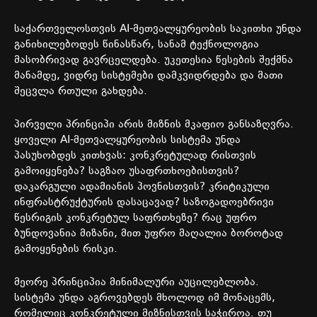
საქართველოსთვის
AI-
მეთვალყურეობის
საკითხი
უნდა
განიხილებოდეს
წინასწარ
,
სანამ
ტექნოლოგია
მასობრივად
გავრცელდება
.
უკეთესია
წესების
შექმნა
მანამდე
,
ვიდრე
სისტემები
დამკვიდრდება
და
მათი
შეცვლა
რთული
გახდება
.
პირველი
პრინციპი
არის
მიზნის
მკაფიო
განსაზღვრა
.
ყოველი
AI-
მეთვალყურეობის
სისტემა
უნდა
პასუხობდეს
კითხვას
:
კონკრეტულად
რისთვის
გამოიყენება
?
საგზაო
უსაფრთხოებისთვის
?
დაკარგული
ადამიანის
პოვნისთვის
?
კრიტიკული
ინფრასტრუქტურის
დასაცავად
?
საზოგადოებრივი
წესრიგის
კონკრეტულ
საფრთხეზე
?
რაც
უფრო
ბუნდოვანია
მიზანი
,
მით
უფრო
მაღალია
ბოროტად
გამოყენების
რისკი
.
მეორე
პრინციპია
მინიმალური
აუცილებლობა
.
სისტემა
უნდა
აგროვებდეს
მხოლოდ
იმ
მონაცემს
,
რომელიც
კონკრეტული
მიზნისთვის
საჭიროა
.
თუ