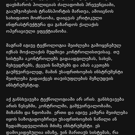
დაეხმაროს
პოლიციას
ძალადობის
პრევენციაში
,
გააუმჯობესოს
ტრანსპორტის
მართვა
,
ამოიცნოს
სახიფათო
მოძრაობა
,
დაიცვას
კრიტიკული
ინფრასტრუქტურა
და
გაზარდოს
ქალაქის
ოპერაციული
ეფექტიანობა
.
მაგრამ
იგივე
ტექნოლოგია
შეიძლება
გამოყენებულ
იქნას
მოქალაქის
მუდმივი
კონტროლისთვისაც
.
თუ
სისტემა
აკონტროლებს
გადაადგილებას
,
სახეს
,
შეხვედრებს
,
ქცევის
ნიმუშებს
და
ამას
აკეთებს
გაუმჭვირვალედ
,
მაშინ
უსაფრთხოების
ინსტრუმენტი
შეიძლება
გადაიქცეს
თავისუფლების
შეზღუდვის
ინსტრუმენტად
.
აქ
განსხვავება
ტექნოლოგიაში
არ
არის
.
განსხვავება
არის
წესებში
,
კონტროლში
,
გამჭვირვალობაში
,
მიზანში
და
ნდობაში
.
ერთი
და
იგივე
კამერა
შეიძლება
იყოს
საზოგადოებრივი
უსაფრთხოების
ნაწილი
ან
ზედამხედველობის
მძიმე
ინსტრუმენტი
.
ეს
დამოკიდებულია
იმაზე
,
ვინ
მართავს
სისტემას
,
რა