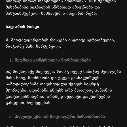
ხშირად
სწრაფ
რეაგირებას
მოითხოვს
. AI-
ს
შეუძლია
შესაბამისი
სიგნალის
სწრაფად
ამოცნობა
და
პასუხისმგებელი
სამსახურის
ინფორმირება
.
სად
არის
რისკი
AI-
მეთვალყურეობის
რისკები
ისეთივე
სერიოზულია
,
როგორც
მისი
სარგებელი
.
მუდმივი
კონტროლის
ნორმალიზება
თუ
მოქალაქე
მიეჩვევა
,
რომ
ყოველ
ნაბიჯზე
შეიძლება
მისი
სახე
,
მოძრაობა
და
ქცევა
გაანალიზდეს
,
საზოგადოებაში
თავისუფალი
ქცევის
სივრცე
მცირდება
.
ადამიანი
იწყებს
არა
მხოლოდ
კანონის
გათვალისწინებით
,
არამედ
მუდმივი
დაკვირვების
განცდით
მოქმედებას
.
პოლიტიკური
ან
სოციალური
მიზნობრიობა