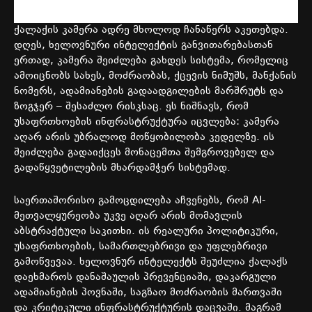
ქალაქის
კამერა
ადრე
მხოლოდ
ჩანაწერს
აკეთებდა
.
დღეს
,
ხელოვნური
ინტელექტის
განვითარებასთან
ერთად
,
კამერა
შეიძლება
გახდეს
სისტემა
,
რომელიც
ამოიცნობს
სახეს
,
მოძრაობას
,
ქცევის
ნიმუშს
,
მანქანის
ნომერს
,
ადამიანების
გადაადგილების
მარშრუტს
და
ზოგჯერ
–
შესაძლო
რისკსაც
.
ეს
ნიშნავს
,
რომ
უსაფრთხოების
ინფრასტრუქტურა
იცვლება
:
კამერა
აღარ
არის
უბრალოდ
მოწყობილობა
კედელზე
.
ის
შეიძლება
გადაიქცეს
მონაცემთა
შემგროვებელ
და
გადაწყვეტილების
მხარდამჭერ
სისტემად
.
საერთაშორისო
გამოცდილება
აჩვენებს
,
რომ
AI-
მეთვალყურეობა
უკვე
აღარ
არის
მომავლის
აბსტრაქტული
საკითხი
.
ის
რეალური
პოლიტიკური
,
უსაფრთხოების
,
სამართლებრივი
და
უფლებრივი
გამოწვევაა
.
ხელოვნურ
ინტელექტს
შეუძლია
ქალაქს
დაეხმაროს
დანაშაულის
პრევენციაში
,
დაკარგული
ადამიანების
პოვნაში
,
საგზაო
მოძრაობის
მართვაში
და
კრიტიკული
ინფრასტრუქტურის
დაცვაში
.
მაგრამ