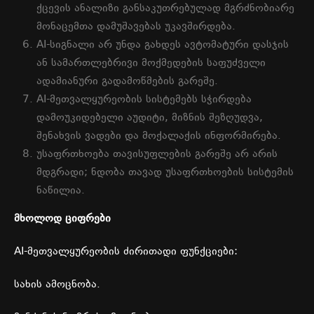
ქცევის
ანალიზი
განსაკუთრებულად
მგრძნობიარე
მონაცემთა
დამუშავებას
უკავშირდება
.
AI-
სიგნალი
არ
უნდა
გახდეს
ავტომატური
დასჯის
ან
სამართლებრივი
მოქმედების
საფუძველი
ადამიანური
გადამოწმების
გარეშე
.
AI-
მეთვალყურეობის
სისტემებს
სჭირდება
დამოუკიდებელი
აუდიტი
,
მიზნის
შეზღუდვა
,
შენახვის
ვადები
და
მოქალაქის
ინფორმირება
.
უსაფრთხოება
თავისუფლების
გარეშე
არ
არის
მდგრადი
;
ნდობა
თავად
უსაფრთხოების
სისტემის
ნაწილია
.
მხოლოდ
ციფრები
AI-
მეთვალყურეობის
ძირითადი
ფუნქციები
:
სახის
ამოცნობა
.