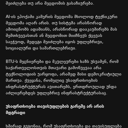
შეიძლება
თუ
არა
შეცდომის
გასაჩივრება
.
AI-
ის
ეპოქაში
კამერის
შეცდომა
მხოლოდ
ტექნიკური
შეცდომა
აღარ
არის
.
თუ
სისტემა
არასწორად
ამოიცნობს
ადამიანს
,
არასწორად
დააკავშირებს
მას
შემთხვევასთან
ან
შეცდომით
მიიჩნევს
ქცევას
საეჭვოდ
,
შედეგი
შეიძლება
იყოს
უფლებრივი
,
სოციალური
და
სამართლებრივი
.
BTU-
ს
მეცნიერები
და
მკვლევრები
ხაზს
უსვამენ
,
რომ
საქართველოსთვის
მთავარი
გამოწვევაა
არა
ტექნოლოგიის
უარყოფა
,
არამედ
მისი
დემოკრატიული
მართვა
.
ქვეყანა
,
რომელიც
უსაფრთხოების
ინფრასტრუქტურას
ავითარებს
,
ერთდროულად
უნდა
აძლიერებდეს
უფლებრივ
ინფრასტრუქტურასაც
.
უსაფრთხოება
თავისუფლების
გარეშე
არ
არის
მდგრადი
ხშირად
გვგონია
,
რომ
უსაფრთხოება
და
თავისუფლება