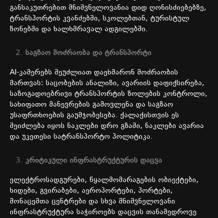
განსაკუთრებით
მნიშვნელოვანია
დიდ
ღონისძიებებზე
,
ტრანსპორტის
კვანძებში
,
სკოლებთან
,
ტურისტულ
ზონებში
და
ხალხმრავალ
ადგილებში
.
საგზაო
მოძრაობა
და
ტრანსპორტი
AI-
კამერებს
შეუძლიათ
დაეხმარონ
მოძრაობის
მართვას
:
საცობების
ანალიზი
,
ავარიის
დაფიქსირება
,
საზოგადოებრივი
ტრანსპორტის
ზოლების
კონტროლი
,
სახიფათო
მანევრების
გამოვლენა
და
საგზაო
უსაფრთხოების
გაუმჯობესება
.
ქალაქისთვის
ეს
შეიძლება
იყოს
ნაკლები
დრო
გზაში
,
ნაკლები
ავარია
და
უკეთესი
სატრანსპორტო
პოლიტიკა
.
კრიტიკული
ინფრასტრუქტურის
დაცვა
ელექტროსადგურები
,
წყალმომარაგების
ობიექტები
,
ხიდები
,
გვირაბები
,
აეროპორტები
,
პორტები
,
მონაცემთა
ცენტრები
და
სხვა
მნიშვნელოვანი
ინფრასტრუქტურა
საჭიროებს
დაცვის
თანამედროვე