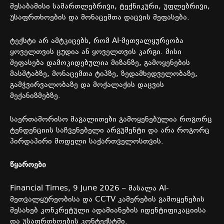
შესაბამისი
სამართლებრივი
,
ტექნიკური
,
უფლებრივი
,
უსაფრთხოების
და
მონაცემთა
დაცვის
შეფასება
.
ტექსტი
არ
ამტკიცებს
,
რომ
AI-
მეთვალყურეობა
ყოველთვის
ცუდია
ან
ყოველთვის
კარგი
.
მისი
შეფასება
დამოკიდებულია
მიზანზე
,
გამოყენების
მასშტაბზე
,
მონაცემთა
ტიპზე
,
ზედამხედველობაზე
,
გამჭვირვალობაზე
და
მოქალაქის
დაცვის
მექანიზმებზე
.
საერთაშორისო
მაგალითები
გამოყენებულია
როგორც
ტენდენციის
საჩვენებელი
არგუმენტი
და
არა
როგორც
პირდაპირი
მოდელი
საქართველოსთვის
.
წყაროები
Financial Times, 9 June 2026 –
მასალა
AI-
მეთვალყურეობისა
და
CCTV
კამერების
გამოყენების
შესახებ
კონკრეტული
ადამიანების
იდენტიფიკაციისა
და
უსაფრთხოების
კონტექსტში
.