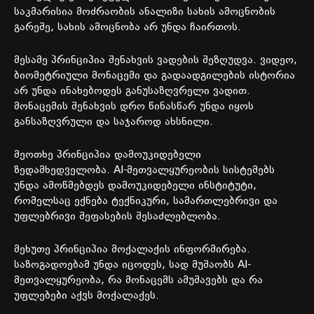
საკმარისია
მოძრაობის
ანალიზი
სახის
ამოცნობის
გარეშე
,
სახის
ამოცნობა
არ
უნდა
ჩაირთოს
.
მესამე
პრინციპია
შენახვის
ვადების
შეზღუდვა
.
ვიდეო
,
ბიომეტრიული
მონაცემი
და
გადაადგილების
ისტორია
არ
უნდა
ინახებოდეს
განუსაზღვრელი
ვადით
.
მონაცემის
შენახვის
დრო
წინასწარ
უნდა
იყოს
განსაზღვრული
და
საჯაროდ
ახსნილი
.
მეოთხე
პრინციპია
დამოუკიდებელი
ზედამხედველობა
. AI-
მეთვალყურეობის
სისტემებს
უნდა
ამოწმებდეს
დამოუკიდებელი
ინსტიტუტი
,
რომელსაც
ექნება
ტექნიკური
,
სამართლებრივი
და
უფლებრივი
შეფასების
შესაძლებლობა
.
მეხუთე
პრინციპია
მოქალაქის
ინფორმირება
.
საზოგადოებამ
უნდა
იცოდეს
,
სად
მუშაობს
AI-
მეთვალყურეობა
,
რა
მონაცემს
ამუშავებს
და
რა
უფლებები
აქვს
მოქალაქეს
.