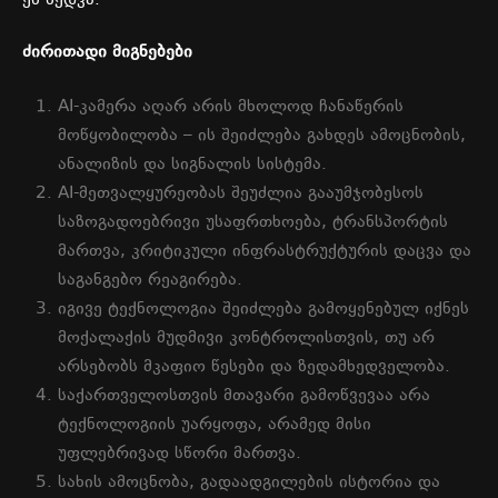
ეს
ხედვა
.
ძირითადი
მიგნებები
AI-
კამერა
აღარ
არის
მხოლოდ
ჩანაწერის
მოწყობილობა
–
ის
შეიძლება
გახდეს
ამოცნობის
,
ანალიზის
და
სიგნალის
სისტემა
.
AI-
მეთვალყურეობას
შეუძლია
გააუმჯობესოს
საზოგადოებრივი
უსაფრთხოება
,
ტრანსპორტის
მართვა
,
კრიტიკული
ინფრასტრუქტურის
დაცვა
და
საგანგებო
რეაგირება
.
იგივე
ტექნოლოგია
შეიძლება
გამოყენებულ
იქნეს
მოქალაქის
მუდმივი
კონტროლისთვის
,
თუ
არ
არსებობს
მკაფიო
წესები
და
ზედამხედველობა
.
საქართველოსთვის
მთავარი
გამოწვევაა
არა
ტექნოლოგიის
უარყოფა
,
არამედ
მისი
უფლებრივად
სწორი
მართვა
.
სახის
ამოცნობა
,
გადაადგილების
ისტორია
და