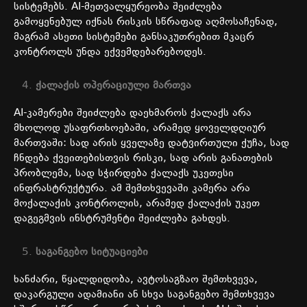
სისტემებს
. AI-
მეთვალყურეობა
შეიძლება
გამოყენებულ
იქნას
რისკის
სწრაფად
აღმოსაჩენად
,
მაგრამ
ასეთი
სისტემები
განსაკუთრებით
მკაცრ
კონტროლს
უნდა
ექვემდებარებოდეს
.
ქალაქის
ოპერაციული
მართვა
AI-
კამერები
შეიძლება
დაეხმაროს
ქალაქს
არა
მხოლოდ
უსაფრთხოებაში
,
არამედ
ყოველდღიურ
მართვაში
:
სად
არის
ყველაზე
დატვირთული
ქუჩა
,
სად
ჩნდება
ქვეითებისთვის
რისკი
,
სად
არის
განათების
პრობლემა
,
სად
სჭირდება
ქალაქს
უკეთესი
ინფრასტრუქტურა
.
ამ
შემთხვევაში
კამერა
არა
მოქალაქის
კონტროლის
,
არამედ
ქალაქის
უკეთ
დაგეგმვის
ინსტრუმენტი
შეიძლება
გახდეს
.
საგანგებო
სიტუაციები
ხანძარი
,
წყალდიდობა
,
ავტოსაგზაო
შემთხვევა
,
დაკარგული
ადამიანი
ან
სხვა
საგანგებო
შემთხვევა