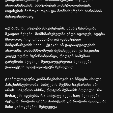
უსაფრთხოებისთვის
,
მომხმარებლის
ნაკადების
ანალიზისთვის
,
საწყობების
კონტროლისთვის
,
ოფისების
მართვისთვის
და
მომსახურების
ხარისხის
შესაფასებლად
.
თუ
ბიზნესი
იყენებს
AI-
კამერებს
,
მასაც
სჭირდება
მკაფიო
წესები
.
მომხმარებელმა
უნდა
იცოდეს
,
ხდება
მხოლოდ
ვიდეოჩანაწერი
თუ
დამატებით
მიმდინარეობს
სახის
,
ქცევის
ან
გადაადგილების
ანალიზი
.
თანამშრომლის
შემთხვევაში
ეს
საკითხი
კიდევ
უფრო
მგრძნობიარეა
,
რადგან
სამუშაო
გარემოში
მუდმივი
მეთვალყურეობა
შეიძლება
გადაიქცეს
ფსიქოლოგიურ
ზეწოლად
.
ტექნოლოგიური
კომპანიებისთვის
კი
ჩნდება
ახალი
პასუხისმგებლობა
:
სისტემის
შექმნა
საკმარისი
არ
არის
.
საჭიროა
ახსნა
,
როგორ
მუშაობს
მოდელი
,
რა
მონაცემს
იყენებს
,
რა
სიზუსტე
აქვს
,
სად
შეიძლება
შეცდეს
,
როგორ
იცავს
მონაცემს
და
როგორ
შეიძლება
მისი
გამოყენების
შეზღუდვა
.