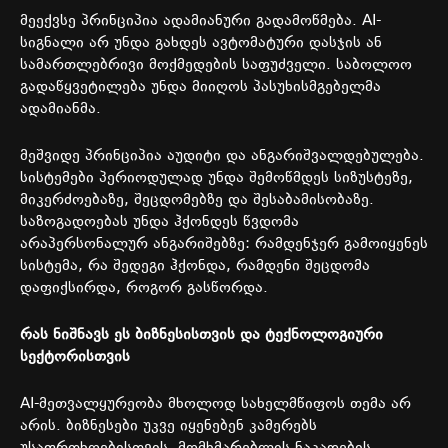
მეექვსე
პრინციპია
ადამიანური
გადამოწმება
. AI-
სიგნალი
არ
უნდა
გახდეს
ავტომატური
დასჯის
ან
სამართლებრივი
მოქმედების
საფუძველი
.
საბოლოო
გადაწყვეტილება
უნდა
მიიღოს
პასუხისმგებელმა
ადამიანმა
.
მეშვიდე
პრინციპია
აუდიტი
და
ანგარიშვალდებულება
.
სისტემები
პერიოდულად
უნდა
შემოწმდეს
სიზუსტეზე
,
მიკერძოებაზე
,
შეცდომებზე
და
შესაბამისობაზე
.
საზოგადოებას
უნდა
ჰქონდეს
წვდომა
არაპერსონალურ
ანგარიშებზე
:
რამდენჯერ
გამოიყენეს
სისტემა
,
რა
შედეგი
ჰქონდა
,
რამდენი
შეცდომა
დაფიქსირდა
,
როგორ
გასწორდა
.
რას
ნიშნავს
ეს
ბიზნესისთვის
და
ტექნოლოგიური
სექტორისთვის
AI-
მეთვალყურეობა
მხოლოდ
სახელმწიფოს
თემა
არ
არის
.
ბიზნესები
უკვე
იყენებენ
კამერებს