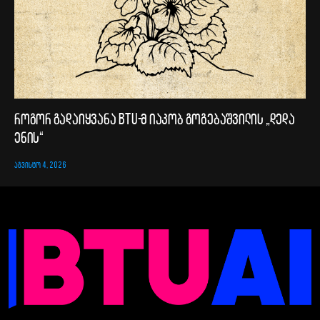
როგორ გადაიყვანა BTU-მ იაკობ გოგებაშვილის „დედა
ენის“
ᲐᲒᲕᲘᲡᲢᲝ 4, 2026