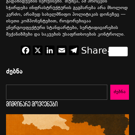
გადაზიდვების
სერვისები
.
თუმცა
,
ამ
პროცესს
სჭირდება
ინფრასტრუქტურის
გეგმარება
არა
მხოლოდ
კერძო
,
არამედ
სახელმწიფო
პოლიტიკის
დონეზეც
—
ისეთი
კომპონენტებით
,
როგორებიცაა
ენერგოეფექტური
სტანდარტები
,
სერტიფიცირების
მექანიზმები
და
საკვების
უსაფრთხოების
კონტროლი
.
Facebook
X
LinkedIn
Email
Telegram
Share
ძებნა
ძებნა
მიმდინარე მოვლენები