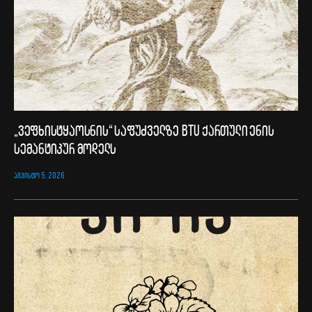
„ვეფხისტყაოსნის“ საფუძველზე BTU ქართული ენის
სემანტიკურ მოდელს
ᲐᲒᲕᲘᲡᲢᲝ 5, 2026