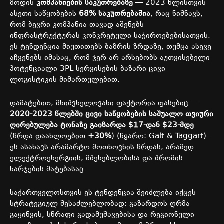
მოდის
კომპანიების
საკუთრებაზე
— 2023
წლისთვის
ასეთი
საწყობების
68%
საკუთრებაშია
,
რაც
ნიშნავს
,
რომ
ბევრი
კომპანია
თავად
აშენებს
ინფრასტრუქტურას
კონკრეტული
საჭიროებებისათვის
.
ეს
ტენდენცია
მიუთითებს
ბაზრის
ზრდაზე
,
თუმცა
ასევე
აჩვენებს
იმასაც
,
რომ
ჯერ
არ
არსებობს
აუთვისებელი
პოტენციალი
3PL
სერვისების
ბაზარი
ცივი
ლოგისტიკის
მიმართულებით
.
დამატებით
,
მნიშვნელოვანი
ფაქტორია
ფასებიც
—
2020-2023
წლებში
ცივი
საწყობების
საშუალო
თვიური
ღირებულება
ტონაზე
გაიზარდა
$17-
დან
$23-
მდე
(
ზრდა
დაახლოებით
+30%
) (
წყარო
: Galt & Taggart).
ეს
ასახავს
არამარტო
მოთხოვნის
ზრდას
,
არამედ
ელექტროენერგიის
,
მშენებლობისა
და
შრომის
ხარჯების
მატებასაც
.
საქართველოსთვის
ეს
ტენდენცია
შეიძლება
იქცეს
სტრატეგიულ
შესაძლებლობად
:
გაზარდოს
ღრმა
გაყინვის
,
სწრაფი
გადამუშავებისა
და
რეგიონული