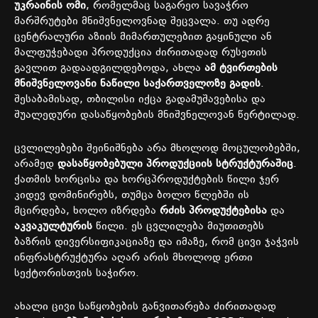
უკრაინის
ომი
,
რომელმაც
საგარეო
სავაჭრო
მარშრუტები
მნიშვნელოვნად
შეცვალა
.
თუ
ადრე
ცენტრალური
აზიის
მიმართულებით
გაყინული
ან
მალფუჭებადი
პროდუქცია
ძირითადად
რუსეთის
გავლით
გადაადგილდებოდა
,
ახლა
ამ
ტვირთების
მნიშვნელოვანი
ნაწილი
საქართველოზე
გადის
.
შესაბამისად
,
თბილისი
იქცა
გადამუშავებისა
და
შუალედური
დასაწყობების
მნიშვნელოვან
წერტილად
.
ცვლილებები
შეინიშნება
არა
მხოლოდ
მოცულობებში
,
არამედ
დასაწყობებული
პროდუქციის
სტრუქტურაშიც
.
ქათმის
ხორცისა
და
ხორცპროდუქტების
წილი
ჯერ
კიდევ
დომინირებს
,
თუმცა
ბოლო
წლებში
ის
მცირდება
,
ხოლო
იზრდება
რძის
პროდუქტებისა
და
აკვაკულტურის
წილი
.
ეს
ცვლილება
მიუთითებს
ბაზრის
დივერსიფიკაციაზე
და
იმაზე
,
რომ
ცივი
ჯაჭვის
ინფრასტრუქტურა
აღარ
არის
მხოლოდ
ერთი
სექტორისთვის
საჭირო
.
ახალი
ცივი
საწყობების
განვითარება
ძირითადად