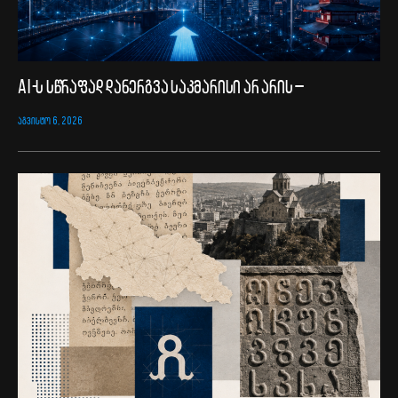
AI-ს სწრაფად დანერგვა საკმარისი არ არის –
ᲐᲒᲕᲘᲡᲢᲝ 6, 2026