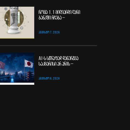
როცა 1.1 მილიარდი ლარი
ბანკში რჩება –
ᲐᲒᲕᲘᲡᲢᲝ 7, 2026
AI-ს სწრაფად დანერგვა
საკმარისი არ არის –
ᲐᲒᲕᲘᲡᲢᲝ 6, 2026