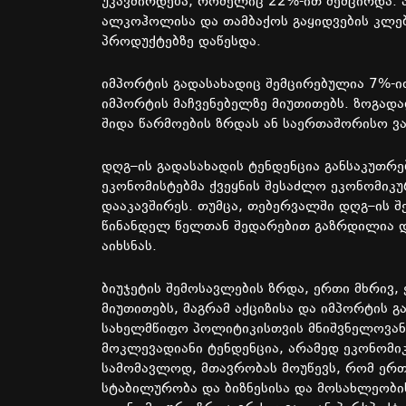
უკავშირდება
,
რომელიც
22%-
ით
შემცირდა
.
ალკოჰოლისა
და
თამბაქოს
გაყიდვების
კლე
პროდუქტებზე
დაწესდა
.
იმპორტის
გადასახადიც
შემცირებულია
7%-
ი
იმპორტის
მაჩვენებელზე
მიუთითებს
.
ზოგად
შიდა
წარმოების
ზრდას
ან
საერთაშორისო
ვ
დღგ
–
ის
გადასახადის
ტენდენცია
განსაკუთრე
ეკონომისტებმა
ქვეყნის
შესაძლო
ეკონომიკუ
დააკავშირეს
.
თუმცა
,
თებერვალში
დღგ
–
ის
შ
წინანდელ
წელთან
შედარებით
გაზრდილია
აიხსნას
.
ბიუჯეტის
შემოსავლების
ზრდა
,
ერთი
მხრივ
,
მიუთითებს
,
მაგრამ
აქციზისა
და
იმპორტის
გ
სახელმწიფო
პოლიტიკისთვის
მნიშვნელოვან
მოკლევადიანი
ტენდენცია
,
არამედ
ეკონომი
სამომავლოდ
,
მთავრობას
მოუწევს
,
რომ
ერ
სტაბილურობა
და
ბიზნესისა
და
მოსახლეობი