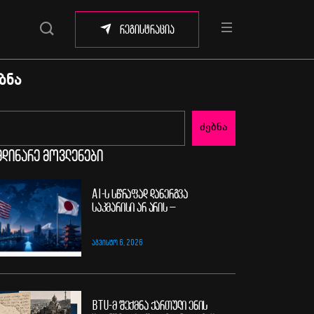
რეგისტრაცია
ბნა
ძებნა
მდინარე მოვლენები
AI-ს სწრაფად დანერგვა
საკმარისი არ არის –
ᲐᲒᲕᲘᲡᲢᲝ 6, 2026
BTU-მ შექმნა ქართული ენის