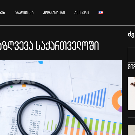
ხებ
ანალიტიკა
პოდკასტები
ქეისები
ძე
აზღვევა საქართველოში
მი