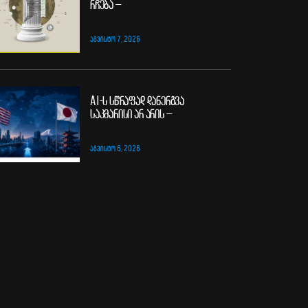
რჩება –
ᲐᲒᲕᲘᲡᲢᲝ 7, 2026
AI-ს სწრაფად დანერგვა
საკმარისი არ არის –
ᲐᲒᲕᲘᲡᲢᲝ 6, 2026