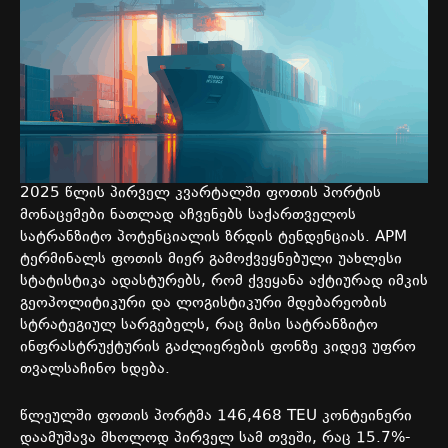
2025
წლის
პირველ
კვარტალში
ფოთის
პორტის
მონაცემები
ნათლად
აჩვენებს
საქართველოს
სატრანზიტო
პოტენციალის
ზრდის
ტენდენციას
. APM
ტერმინალს
ფოთის
მიერ
გამოქვეყნებული
უახლესი
სტატისტიკა
ადასტურებს
,
რომ
ქვეყანა
აქტიურად
იმკის
გეოპოლიტიკური
და
ლოგისტიკური
მდებარეობის
სტრატეგიულ
სარგებელს
,
რაც
მისი
სატრანზიტო
ინფრასტრუქტურის
გაძლიერების
ფონზე
კიდევ
უფრო
თვალსაჩინო
ხდება
.
წლეულში
ფოთის
პორტმა
146,468 TEU
კონტეინერი
დაამუშავა
მხოლოდ
პირველ
სამ
თვეში
,
რაც
15.7%-