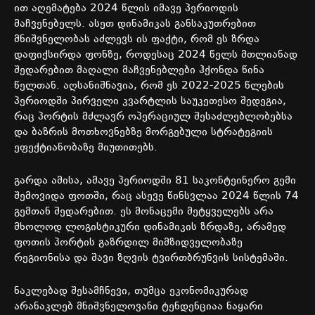
ით
აღემატება
2024
წლის
იმავე
პერიოდის
მაჩვენებელს
.
ასეთ
დინამიკას
განსაკუთრებით
მნიშვნელობას
აძლევს
ის
ფაქტი
,
რომ
ეს
ზრდა
დაფიქსირდა
ფონზე
,
როდესაც
2024
წელს
მთლიანად
შედარებით
მაღალი
მაჩვენებლები
ჰქონდა
წინა
წელთან
.
აღსანიშნავია
,
რომ
ეს
2022-2025
წლების
პერიოდში
პირველი
კვარტლის
საუკეთესო
შედეგია
,
რაც
პორტის
მძლავრ
ოპერაციულ
შესაძლებლობებსა
და
ბაზრის
მოთხოვნებზე
მორგებული
სტრატეგიის
ეფექტიანობაზე
მიუთითებს
.
გარდა
ამისა
,
ამავე
პერიოდში
81
საკონტეინერო
გემი
შემოვიდა
ფოთში
,
რაც
ასევე
წინსვლაა
2024
წლის
74
გემთან
შედარებით
.
ეს
მონაცემი
მეტყველებს
არა
მხოლოდ
ლოგისტიკური
დინამიკის
ზრდაზე
,
არამედ
ფოთის
პორტის
გაზრდილ
მიმზიდველობაზე
რეგიონისა
და
შავი
ზღვის
ტვირთბრუნვის
სისტემაში
.
ნაკლებად
შესამჩნევი
,
თუმცა
ეკონომიკურად
არანაკლებ
მნიშვნელოვანი
ტენდენციაა
ნაყარი