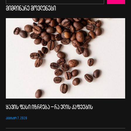
მიმდინარე მოვლენები
ყავის ფასი იზრდება – რა ელის კაფეების
ᲐᲒᲕᲘᲡᲢᲝ 7, 2026