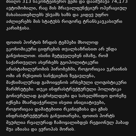
მიიღო
313
საკონტეინერო
გემი
და
დაამუშავა
74,173
ავტომობილი
,
რაც
მის
მრავალფუნქციურ
ოპერაციულ
მახასიათებლებს
უსვამს
ხაზს
და
კიდევ
უფრო
აძლიერებს
მის
სტატუსს
როგორც
ტრანსკავკასიური
კარიბჭისა
.
ფოთის
პორტის
ზრდის
ტემპები
მხოლოდ
ეკონომიკური
ციფრების
თვალსაზრისით
არ
უნდა
განვიხილოთ
.
ისინი
მეტყველებენ
იმაზე
,
რომ
საქართველო
ახერხებს
გეოპოლიტიკური
არასტაბილურობის
პირობებში
,
როგორიცაა
უკრაინის
ომი
ან
რუსეთის
სანქციების
ზეგავლენა
,
მაქსიმალურად
გამოიყენოს
არსებული
ლოგისტიკური
მარშრუტები
.
თუკი
ინფრასტრუქტურული
პოლიტიკა
გონივრულად
გაგრძელდება
და
სახელმწიფო
დონეზე
იქნება
მხარდაჭერილი
ისეთი
ინიციატივები
,
როგორიცაა
დამატებითი
რკინიგზისა
და
გზის
ინფრასტრუქტურის
განვითარება
,
ფოთის
პორტს
შეუძლია
რეალურად
ჩამოყალიბდეს
რეგიონულ
ჰაბად
შუა
აზიასა
და
ევროპას
შორის
.