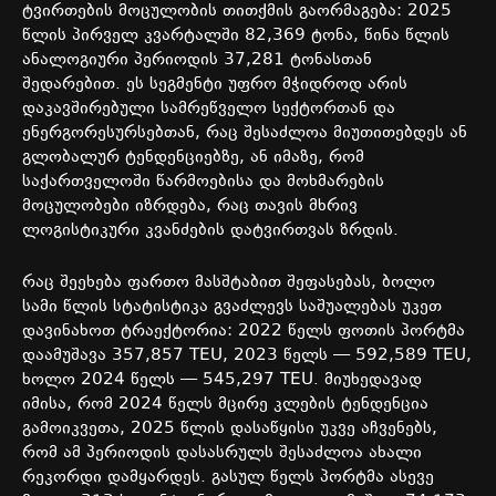
ტვირთების
მოცულობის
თითქმის
გაორმაგება
: 2025
წლის
პირველ
კვარტალში
82,369
ტონა
,
წინა
წლის
ანალოგიური
პერიოდის
37,281
ტონასთან
შედარებით
.
ეს
სეგმენტი
უფრო
მჭიდროდ
არის
დაკავშირებული
სამრეწველო
სექტორთან
და
ენერგორესურსებთან
,
რაც
შესაძლოა
მიუთითებდეს
ან
გლობალურ
ტენდენციებზე
,
ან
იმაზე
,
რომ
საქართველოში
წარმოებისა
და
მოხმარების
მოცულობები
იზრდება
,
რაც
თავის
მხრივ
ლოგისტიკური
კვანძების
დატვირთვას
ზრდის
.
რაც
შეეხება
ფართო
მასშტაბით
შეფასებას
,
ბოლო
სამი
წლის
სტატისტიკა
გვაძლევს
საშუალებას
უკეთ
დავინახოთ
ტრაექტორია
: 2022
წელს
ფოთის
პორტმა
დაამუშავა
357,857 TEU, 2023
წელს
— 592,589 TEU,
ხოლო
2024
წელს
— 545,297 TEU.
მიუხედავად
იმისა
,
რომ
2024
წელს
მცირე
კლების
ტენდენცია
გამოიკვეთა
, 2025
წლის
დასაწყისი
უკვე
აჩვენებს
,
რომ
ამ
პერიოდის
დასასრულს
შესაძლოა
ახალი
რეკორდი
დამყარდეს
.
გასულ
წელს
პორტმა
ასევე