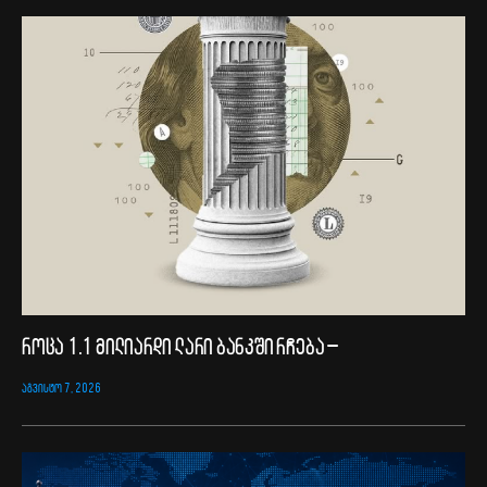
როცა 1.1 მილიარდი ლარი ბანკში რჩება –
ᲐᲒᲕᲘᲡᲢᲝ 7, 2026