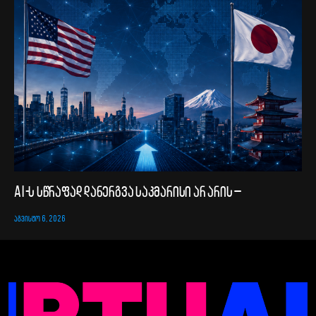
AI-ს სწრაფად დანერგვა საკმარისი არ არის –
ᲐᲒᲕᲘᲡᲢᲝ 6, 2026