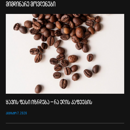
მიმდინარე მოვლენები
ყავის ფასი იზრდება – რა ელის კაფეების
ᲐᲒᲕᲘᲡᲢᲝ 7, 2026