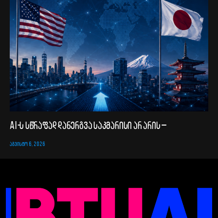
AI-ს სწრაფად დანერგვა საკმარისი არ არის –
ᲐᲒᲕᲘᲡᲢᲝ 6, 2026