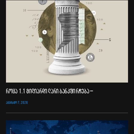
როცა 1.1 მილიარდი ლარი ბანკში რჩება –
ᲐᲒᲕᲘᲡᲢᲝ 7, 2026