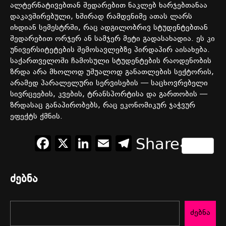
ალტერნატივებთან
შედარებით
ნაკლებ
ხარჯებთანაა
დაკავშირებული
,
ხშირად
რამდენიმე
ათას
ლარს
იხდიან
სემესტრში
,
რაც
ადგილობრივ
სტუდენტებთან
შედარებით
ორჯერ
ან
სამჯერ
მეტი
გადასახადია
.
ეს
კი
უნივერსიტეტების
შემოსავლებზე
პირდაპირ
აისახება
.
საქართველოში
ჩამოსული
სტუდენტების
რაოდენობის
ზრდა
არა
მხოლოდ
უშუალოდ
განათლების
სექტორის
,
არამედ
პარალელური
სერვისების
—
საცხოვრებელი
სივრცეების
,
კვების
,
ტრანსპორტისა
და
გართობის
—
ზრდასაც
განაპირობებს
,
რაც
ეკონომიკურ
ჯაჭვურ
ეფექტს
ქმნის
.
Facebook
X
LinkedIn
Email
Telegram
Share
ძებნა
ძებნა