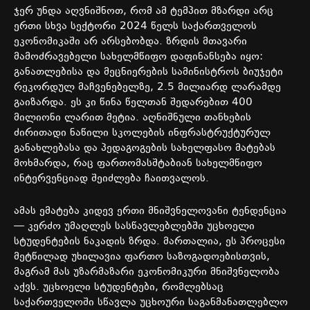
ჯერ
უნდა
აღვნიშნოთ
,
რომ
ამ
ტემპით
მზარდი
არც
ერთი
სხვა
სექტორი
2024
წელს
საქართველოს
ეკონომიკაში
არ
არსებობდა
.
ზრდის
მთავარი
მამოძრავებელი
სახელმწიფო
დაფინანსება
იყო
:
განათლებისა
და
მეცნიერების
სამინისტროს
ბიუჯეტი
რეკორდულ
მაჩვენებელზე
, 2.5
მილიარდ
ლარამდე
გაიზარდა
.
ეს
კი
წინა
წელთან
შედარებით
400
მილიონი
ლარით
მეტია
.
აღნიშნული
თანხების
ძირითადი
ნაწილი
სკოლების
ინფრასტრუქტურულ
განახლებასა
და
პედაგოგების
სახელფასო
მატებას
მოხმარდა
,
რაც
ფართომასშტაბიან
სახელმწიფო
ინტერვენციად
შეიძლება
ჩაითვალოს
.
ამას
ემატება
კიდევ
ერთი
მნიშვნელოვანი
ტენდენცია
—
კერძო
უმაღლეს
სასწავლებლებში
უცხოელი
სტუდენტების
ნაკადის
ზრდა
.
მართალია
,
ეს
პროცესი
მეტწილად
უხილავია
ფართო
საზოგადოებისთვის
,
მაგრამ
მას
უზარმაზარი
ეკონომიკური
მნიშვნელობა
აქვს
.
უცხოელი
სტუდენტები
,
რომლებსაც
საქართველოში
სწავლა
უცხოური
საგანმანათლებლო