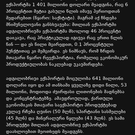
ექსპორტმა
1 401
მილიონი
დოლარი
შეადგინა
,
რაც
6
პროცენტით
მეტია
გასული
წლის
იმავე
პერიოდთან
შედარებით
(
წყარო
:
საქსტატი
).
მაგრამ
აქ
ჩნდება
მნიშვნელოვანი
განსხვავება
:
მთლიან
ექსპორტში
ადგილობრივმა
ექსპორტმა
მხოლოდ
46
პროცენტი
დაიკავა
,
რაც
პრაქტიკულად
იგივეა
რაც
ერთი
წლის
წინ
—
და
ეს
წილი
მცირედით
, 0.1
პროცენტული
პუნქტითაც კი
შემცირდა
.
ეს
ნიშნავს
,
რომ
ზრდის
მთავარი
წყარო
რეექსპორტია
,
რომელიც
ეკონომიკურ
პროდუქტიულობას
ნაკლებად
უკავშირდება
.
ადგილობრივი
ექსპორტის
მოცულობა
641
მილიონი
დოლარი
იყო
და
ამ
თანხაში
ყველაზე
დიდი
წილი
, 53
მილიონი
,
მოდიოდა
ძვირფასი
ლითონების
მადნებსა
და
კონცენტრატებზე
.
ამავდროულად
,
ქართული
ეკონომიკის
მთავარი
საექსპორტო
პროდუქტებად
კვლავ
რჩება
ღვინო
(50
მლნ
),
სპირტიანი
სასმელები
(45
მლნ
)
და
მინერალური
წყლები
(43
მლნ
).
ეს
სამი
პროდუქტი
მთლიან
ადგილობრივ
ექსპორტში
დაახლოებით
მეოთხედს
შეადგენს
.