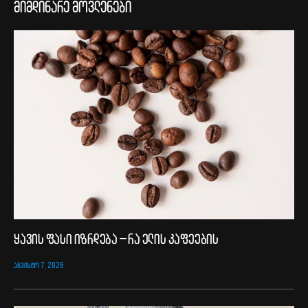
მიმდინარე მოვლენები
ყავის ფასი იზრდება – რა ელის კაფეების
ᲐᲒᲕᲘᲡᲢᲝ 7, 2026