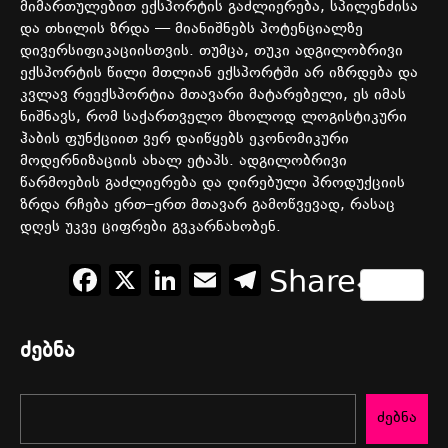
მიმართულებით
ექსპორტის
გაძლიერება
,
სპილენძისა
და
თხილის
ზრდა
—
მიანიშნებს
პოტენციალზე
დივერსიფიკაციისთვის
.
თუმცა
,
თუკი
ადგილობრივი
ექსპორტის
წილი
მთლიან
ექსპორტში
არ
იზრდება
და
კვლავ
რეექსპორტია
მთავარი
მატარებელი
,
ეს
იმას
ნიშნავს
,
რომ
საქართველო
მხოლოდ
ლოგისტიკური
ჰაბის
ფუნქციით
ვერ
დაიწყებს
ეკონომიკური
მოდერნიზაციის
ახალ
ეტაპს
.
ადგილობრივი
წარმოების
გაძლიერება
და
ღირებული
პროდუქციის
ზრდა
რჩება
ერთ
–
ერთ
მთავარ
გამოწვევად
,
რასაც
დღეს
უკვე
ციფრები
გვკარნახობენ
.
Facebook
X
LinkedIn
Email
Telegram
Share
ძებნა
ძებნა