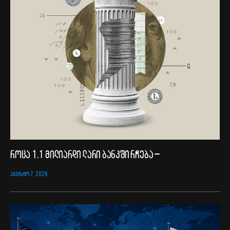
როცა 1.1 მილიარდი ლარი ბანკში რჩება –
ᲐᲒᲕᲘᲡᲢᲝ 7, 2026