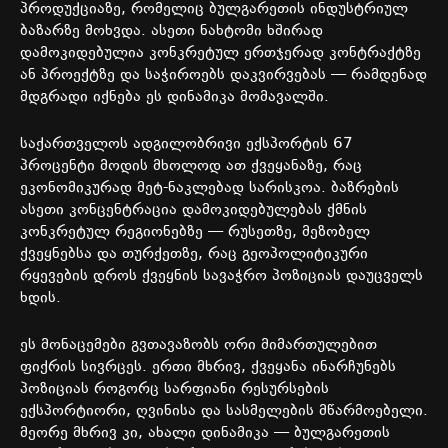
პროდუქციაზე
,
რომელიც
ბულგარეთის
ინდუსტრიულ
ბაზარზე
მოხვდა
.
ასეთი
ნახტომი
ხშირად
დამოკიდებულია
კონკრეტულ
ერთჯერად
კონტრაქტზე
ან
პროექტზე
და
საჭიროებს
დაკვირვებას
—
რამდენად
მდგრადი
იქნება
ეს
დინამიკა
მომავალში
.
საქართველოს
ადგილობრივი
ექსპორტის
67
პროცენტი
მოდის
მხოლოდ
ათ
ქვეყანაზე
,
რაც
ეკონომიკურად მეტ-ნაკლებად
სარისკოა
.
ბაზრების
ასეთი
კონცენტრაცია
დამოკიდებულებას
ქმნის
კონკრეტულ
რეგიონებზე
—
რუსეთზე
,
მეზობელ
ქვეყნებსა
და
თურქეთზე
,
რაც
გეოპოლიტიკური
რყევების
დროს
ქვეყნის
სავაჭრო
პოზიციას
დაუცველს
ხდის
.
ეს
მონაცემები
გვთავაზობს
ორი
მიმართულებით
ფიქრის
სივრცეს
.
ერთი
მხრივ
,
ქვეყანა
ინარჩუნებს
პოზიციას
როგორც
სარფიანი
რესურსების
ექსპორტიორი
,
ღვინისა
და
სასმელების
მწარმოებელი
.
მეორე
მხრივ
კი
,
ახალი
დინამიკა
—
ბულგარეთის