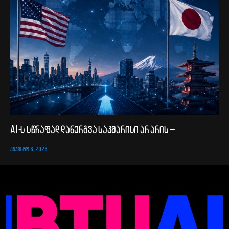
AI-ს სწრაფად დანერგვა საკმარისი არ არის –
ᲐᲒᲕᲘᲡᲢᲝ 6, 2026