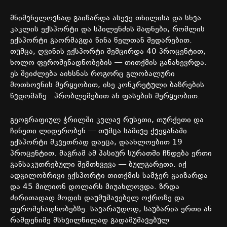
მნიშვნელოვნად
გაიზარდა
ასევე
თხილისა
და
სხვა
კაკლის
ექსპორტი
და
სპილენძის
მადნები
,
რომლის
ექსპორტი
გაორმაგდა
წინა
წელთან
შედარებით
.
თუმცა
,
ღვინის
ექსპორტი
შემცირდა
40
პროცენტით
,
ხოლო
ფეროშენადნობების
—
თითქმის
განახევრდა
.
ეს
შეიძლება
აიხსნას
როგორც
გლობალური
მოთხოვნის
მერყეობით
,
ისე
კონკრეტული
ბაზრების
წვდომაზე
პრობლემებით
ან
ფასების
მერყეობით
.
გეოგრაფიულ
ჭრილში
კვლავ
რუსეთი
,
თურქეთი
და
ჩინეთი
ლიდერობენ
—
თუმცა
სამივე
ქვეყანაში
ექსპორტი
მკვეთრად
დაეცა
,
დაახლოებით
19
პროცენტით
.
მაგრამ
ამ
პასიურ
სურათში
ჩნდება
ერთი
განსაკუთრებული
შემთხვევა
—
ბულგარეთი
.
იქ
ადგილობრივი
ექსპორტი
თითქმის
სამჯერ
გაიზარდა
და
45
მილიონ
დოლარს
მიუახლოვდა
.
ზრდა
ძირითადად
მოდის
დაუმუშავებელ
ოქროზე
და
ფეროშენადნობებზე
.
სავარაუდოდ
,
საუბარია
ერთი
ან
რამდენიმე
მსხვილწილად
გადამუშავებულ