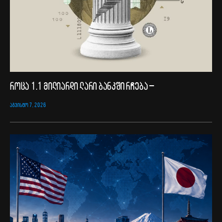
როცა 1.1 მილიარდი ლარი ბანკში რჩება –
ᲐᲒᲕᲘᲡᲢᲝ 7, 2026