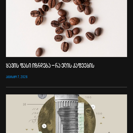
ყავის ფასი იზრდება – რა ელის კაფეების
ᲐᲒᲕᲘᲡᲢᲝ 7, 2026