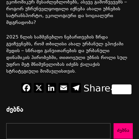
ეკონომიკურ
შესაძლებლობებს
,
ასევე
გამოწვევებს
–
როგორ
უზრუნველყოფილი
იქნება
ახალი
უბნების
სატრანსპორტო
,
ეკოლოგიური
და
სოციალური
მდგრადობა
?
2025
წლის
სამშენებლო
ნებართვების
ზრდა
გვიჩვენებს
,
რომ
თბილისი
ახალ
ურბანულ
ეპოქაში
შედის
–
სწრაფი
განვითარების
და
ურბანული
დინამიკის
პირობებში
,
თითოეული
უბნის
როლი
სულ
უფრო
მეტ
მნიშვნელობას
იძენს
ქალაქის
სტრატეგიული
მომავლისთვის
.
Facebook
X
LinkedIn
Email
Telegram
Share
ძებნა
ძებნა