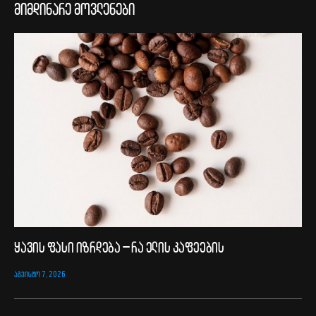
მიმდინარე მოვლენები
ყავის ფასი იზრდება – რა ელის კაფეების
ᲐᲒᲕᲘᲡᲢᲝ 7, 2026