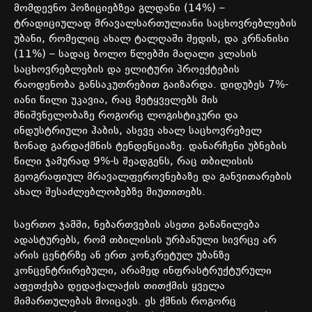
მომდევნო
პოზიციებზეა
გლდანი
(14%) –
ტრადიციულად
მრავალსართულიანი
საცხოვრებლების
უბანი
,
რომელიც
ახალ
ტალღაში
შედის
,
და
კრწანისი
(11%) –
სადაც
ბოლო
წლებში
მაღალი
კლასის
საცხოვრებლების
და
ელიტური
პროექტების
რაოდენობა
განსაკუთრებით
გაიზარდა
.
დიდუბეს
7%-
იანი
წილი
უკავია
,
რაც
მეტყველებს
მის
მნიშვნელობაზე
როგორც
ლოგისტიკური
და
ინდუსტრიული
ჰაბის
,
ასევე
ახალ
საცხოვრებელ
ზონად
გარდაქმნის
ტენდენციაზე
.
დანარჩენი
უბნების
წილი
ჯამურად
9%-
ს
შეადგენს
,
რაც
თბილისის
გეოგრაფიულ
მრავალფეროვნებაზე
და
განვითარების
ახალ
შესაძლებლობებზე
მიუთითებს
.
საერთო
ჯამში
,
ნებართვების
ასეთი
განაწილება
ადასტურებს
,
რომ
თბილისის
ურბანული
სივრცე
არ
არის
ცენტრზე
ან
ერთ
კონკრეტულ
უბანზე
კონცენტრირებული
,
არამედ
ინფრასტრუქტურული
აფეთქება
დედაქალაქის
თითქმის
ყველა
მიმართულებას
მოიცავს
.
ეს
ქმნის
როგორც