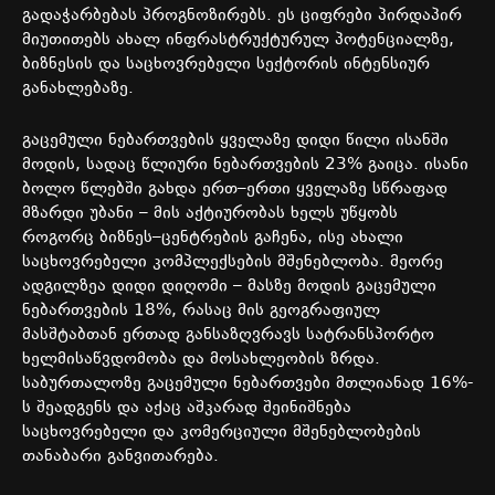
გადაჭარბებას
პროგნოზირებს
.
ეს
ციფრები
პირდაპირ
მიუთითებს
ახალ
ინფრასტრუქტურულ
პოტენციალზე
,
ბიზნესის
და
საცხოვრებელი
სექტორის
ინტენსიურ
განახლებაზე
.
გაცემული
ნებართვების
ყველაზე
დიდი
წილი
ისანში
მოდის
,
სადაც
წლიური
ნებართვების
23%
გაიცა
.
ისანი
ბოლო
წლებში
გახდა
ერთ
–
ერთი
ყველაზე
სწრაფად
მზარდი
უბანი
–
მის
აქტიურობას
ხელს
უწყობს
როგორც
ბიზნეს
–
ცენტრების
გაჩენა
,
ისე
ახალი
საცხოვრებელი
კომპლექსების
მშენებლობა
.
მეორე
ადგილზეა
დიდი
დიღომი
–
მასზე
მოდის
გაცემული
ნებართვების
18%,
რასაც
მის
გეოგრაფიულ
მასშტაბთან
ერთად
განსაზღვრავს
სატრანსპორტო
ხელმისაწვდომობა
და
მოსახლეობის
ზრდა
.
საბურთალოზე
გაცემული
ნებართვები
მთლიანად
16%-
ს
შეადგენს
და
აქაც
აშკარად
შეინიშნება
საცხოვრებელი
და
კომერციული
მშენებლობების
თანაბარი
განვითარება
.