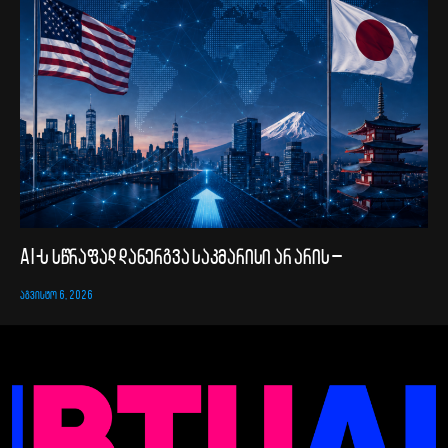
AI-ს სწრაფად დანერგვა საკმარისი არ არის –
ᲐᲒᲕᲘᲡᲢᲝ 6, 2026