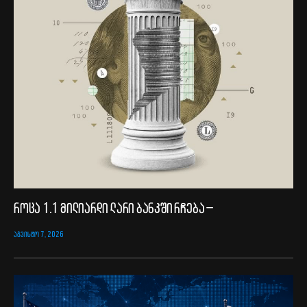
როცა 1.1 მილიარდი ლარი ბანკში რჩება –
ᲐᲒᲕᲘᲡᲢᲝ 7, 2026