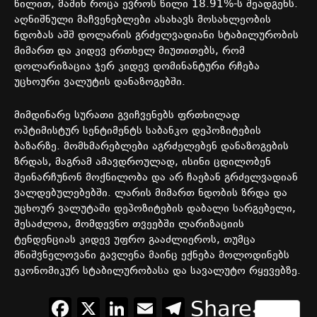
წილით
,
მაშინ
როცა
ევროს
წილი
18.91%-
ს
შეადგენს
.
აღნიშნული
მაჩვენებლები
ასახავს
მოსახლეობის
ნდობას
აშშ
დოლარის
გრძელვადიანი
სტაბილურობის
მიმართ
და
კიდევ
ერთხელ
მიუთითებს
,
რომ
დოლარიზაცია
ჯერ
კიდევ
დომინანტური
რჩება
უცხოური
ვალუტის
დანაზოგებში
.
მიმდინარე
სურათი
გვიჩვენებს
ფრთხილად
ოპტიმისტურ
სენტიმენტს
საბანკო
დეპოზიტების
ბაზარზე
.
მომხმარებლები
აგრძელებენ
დანაზოგების
ზრდას
,
მაგრამ
ამავდროულად
,
ისინი
ცდილობენ
შეინარჩუნონ
მოქნილობა
და
არ
ჩაებან
გრძელვადიან
ვალდებულებებში
.
ლარის
მიმართ
ნდობის
ზრდა
და
უცხოურ
ვალუტაში
დეპოზიტების
დაბალი
სარგებელი
,
შესაძლოა
,
მომდევნო
თვეებში
ლარიზაციის
ტენდენციას
კიდევ
უფრო
გააძლიეროს
,
თუმცა
მნიშვნელოვანი
გავლენა
მაინც
ექნება
მოლოდინებს
ეკონომიკურ
სტაბილურობასა
და
სავალუტო
რყევებზე
.
Facebook
X
LinkedIn
Email
Telegram
Share