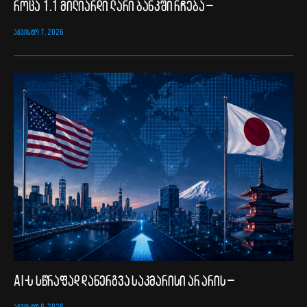
როცა 1.1 მილიარდი ლარი ბანკში რჩება –
ᲐᲒᲕᲘᲡᲢᲝ 7, 2026
AI-ს სწრაფად დანერგვა საკმარისი არ არის –
ᲐᲒᲕᲘᲡᲢᲝ 6, 2026