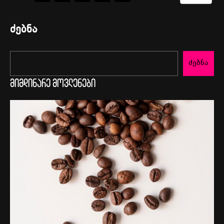
ძებნა
ძებნა
მიმდინარე მოვლენები