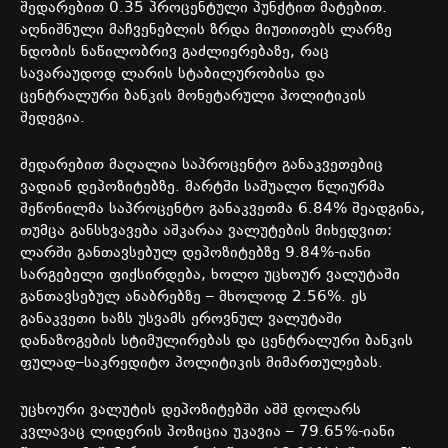
შედარებით
0.35
პროცენტული
პუნქტით
მატებით
.
აღნიშნული
მაჩვენებლის
ზრდა
მიუთითებს
ლარზე
ნდობის
ნაწილობრივ
გაძლიერებაზე
,
რაც
სავარაუდოდ
ლარის
სტაბილურობისა
და
ცენტრალური
ბანკის
მონეტარული
პოლიტიკის
შედეგია
.
შედარებით
მაღალია
საპროცენტო
განაკვეთებიც
ვადიან
დეპოზიტებზე
.
მარტში
საშუალო
წლიურმა
შეწონილმა
საპროცენტო
განაკვეთმა
6.84%
შეადგინა
,
თუმცა
განსხვავება
აშკარაა
ვალუტების
მიხედვით
:
ლარში
განთავსებულ
დეპოზიტებზე
9.84%-
იანი
სარგებელი
ფიქსირდება
,
ხოლო
უცხოურ
ვალუტაში
განთავსებულ
ანაბრებზე
–
მხოლოდ
2.56%.
ეს
განაკვეთი
ხაზს
უსვამს
ეროვნულ
ვალუტაში
დანაზოგების
სტიმულირებას
და
ცენტრალური
ბანკის
ფულად
–
საკრედიტო
პოლიტიკის
მიმართულებას
.
უცხოური
ვალუტის
დეპოზიტებში
აშშ
დოლარს
კვლავაც
ლიდერის
პოზიცია
უკავია
– 79.65%-
იანი