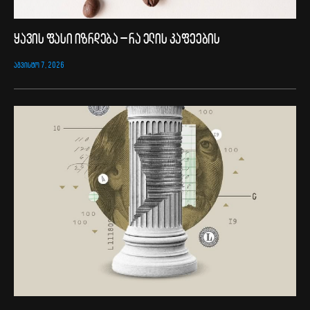
ყავის ფასი იზრდება – რა ელის კაფეების
ᲐᲒᲕᲘᲡᲢᲝ 7, 2026