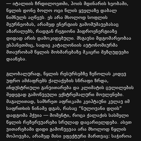
—
იტალიის
ჩრდილოეთში
,
პოის
მდინარის
ხეობაში
,
წყლის
დონე
ბოლო
ოცი
წლის
ყველაზე
დაბალ
ნიშნულს
აღწევს
.
ეს
არა
მხოლოდ
სოფლის
მეურნეობას
,
არამედ
ენერგიის
გამომუშავებასაც
აზარალებს
,
რადგან
რეგიონი
ჰიდროენერგიაზე
დიდად
არის
დამოკიდებული
.
მსგავსი
მდგომარეობაა
ესპანეთშიც
,
სადაც
კატალონიის
ავტონომიურმა
მთავრობამ
წყლის
მოხმარებაზე
მკაცრი
შეზღუდვები
დააწესა
.
გლობალურად
,
წყლის
რესურსებზე
ზეწოლას
კიდევ
უფრო
ამძაფრებს
ქალაქების
სწრაფი
ზრდა
,
ინდუსტრიული
განვითარება
და
კლიმატის
ცვლილების
შედეგად
გამოწვეული
ექსტრემალური
მოვლენები
.
მაგალითად
,
სამხრეთ
აფრიკაში
კეიპტაუნი
კვლავ
იმ
საფრთხის
წინაშე
დგას
,
რასაც
“
ნულოვანი
დღის
”
დადგომა
ჰქვია
—
მომენტი
,
როცა
ქალაქის
სასმელი
წყლის
რეზერვუარები
სრულად
დაცარიელდება
.
ასეთ
ვითარებაში
დიდი
გამოწვევაა
არა
მხოლოდ
წყლის
მოპოვება
,
არამედ
მისი
ეფექტური
მართვაც
:
საჭიროა