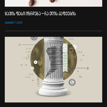
ყავის ფასი იზრდება – რა ელის კაფეების
ᲐᲒᲕᲘᲡᲢᲝ 7, 2026