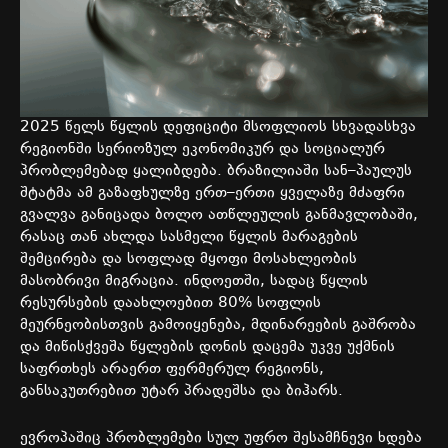
2025
წელს
წყლის
დეფიციტი
მსოფლიოს
სხვადასხვა
რეგიონში
სერიოზულ
ეკონომიკურ
და
სოციალურ
პრობლემებად
ყალიბდება
.
ბრაზილიაში
სან
–
პაულუს
შტატმა
ამ
გაზაფხულზე
ერთ
–
ერთი
ყველაზე
მძაფრი
გვალვა
განიცადა
ბოლო
ათწლეულის
განმავლობაში
,
რასაც
თან
ახლდა
სასმელი
წყლის
მარაგების
შემცირება
და
სოფლად
მყოფი
მოსახლეობის
მასობრივი
მიგრაცია
.
ინდოეთში
,
სადაც
წყლის
რესურსების
დაახლოებით
80%
სოფლის
მეურნეობისთვის
გამოიყენება
,
მდინარეების
გაშრობა
და
მიწისქვეშა
წყლების
დონის
დაცემა
უკვე
უქმნის
საფრთხეს
არაერთ
ფერმერულ
რეგიონს
,
განსაკუთრებით
უტარ
პრადეშსა
და
ბიჰარს
.
ევროპაშიც
პრობლემები
სულ
უფრო
შესამჩნევი
ხდება