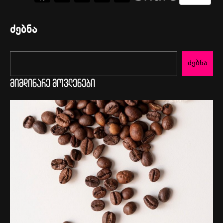
ძებნა
ძებნა
მიმდინარე მოვლენები