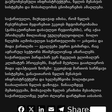
გაუმჯობესებული
ინფრასტრუქტურა
,
წყლის
შენახვის
სისტემები
და
მოსახლეობის
ცნობიერების
ამაღლება
.
საქართველო
,
მიუხედავად
იმისა
,
რომ
წყლის
რესურსებით
შედარებით
უკეთეს
მდგომარეობაშია
(
განსაკუთრებით
დასავლეთ
რეგიონებში
),
არც
აქაა
პრობლემა
მთლიანად
უგულებელყოფილი
.
ბოლო
წლებში
აღმოსავლეთ
საქართველოში
—
კახეთსა
და
შიდა
ქართლში
—
გვალვები
უფრო
გახშირდა
,
რაც
აგრარულ
სექტორს
მნიშვნელოვნად
აზარალებს
.
საქართველო
პირდაპირ
ვერ
შეცვლის
გლობალურ
კლიმატურ
პროცესებს
,
მაგრამ
შეუძლია
გააძლიეროს
შიდა
ადაპტაციის
ზომები
:
უკეთესად
მართოს
სარწყავი
სისტემები
,
განავითაროს
წყლის
შენახვის
ინფრასტრუქტურა
და
ხელშემწყობი
პოლიტიკით
წაახალისოს
წყლის
დაზოგვა
.
წინააღმდეგ
შემთხვევაში
,
მომავალში
წყლის
კრიზისი
შესაძლოა
საქართველოზეც
უფრო
ძლიერი
დარტყმით
აისახოს
.
Facebook
X
LinkedIn
Email
Telegram
Share