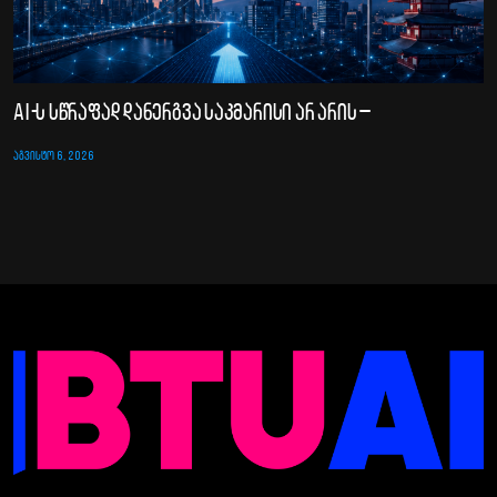
AI-ს სწრაფად დანერგვა საკმარისი არ არის –
ᲐᲒᲕᲘᲡᲢᲝ 6, 2026