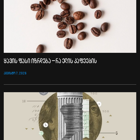
ყავის ფასი იზრდება – რა ელის კაფეების
ᲐᲒᲕᲘᲡᲢᲝ 7, 2026