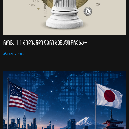
როცა 1.1 მილიარდი ლარი ბანკში რჩება –
ᲐᲒᲕᲘᲡᲢᲝ 7, 2026