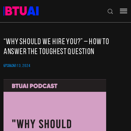
“Why Should We Hire You?” – How to
Answer the Toughest Question
ᲜᲝᲔᲛᲑᲔᲠᲘ 13, 2024