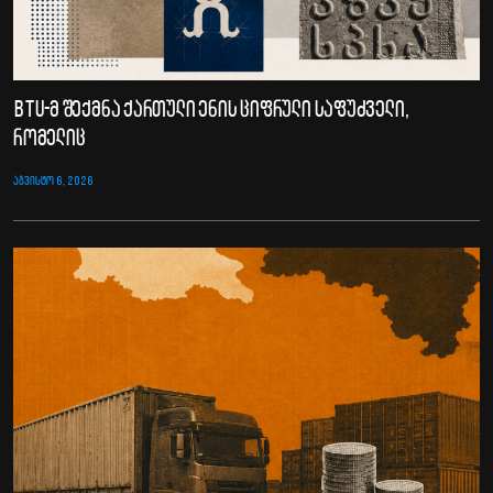
BTU-მ შექმნა ქართული ენის ციფრული საფუძველი,
რომელიც
ᲐᲒᲕᲘᲡᲢᲝ 6, 2026