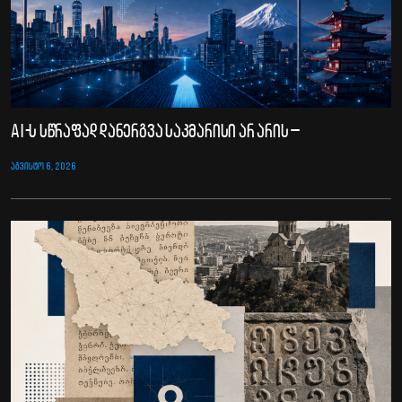
AI-ს სწრაფად დანერგვა საკმარისი არ არის –
ᲐᲒᲕᲘᲡᲢᲝ 6, 2026