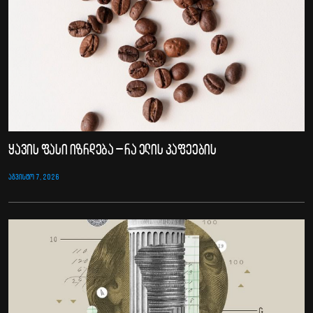
ყავის ფასი იზრდება – რა ელის კაფეების
ᲐᲒᲕᲘᲡᲢᲝ 7, 2026