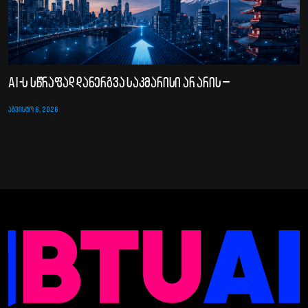
AI-ს სწრაფად დანერგვა საკმარისი არ არის –
ᲐᲒᲕᲘᲡᲢᲝ 6, 2026