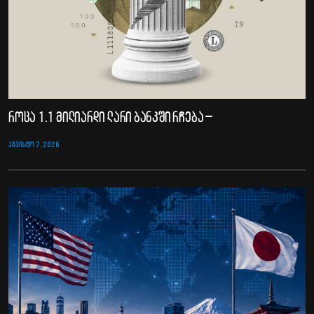
როცა 1.1 მილიარდი ლარი ბანკში რჩება –
ᲐᲒᲕᲘᲡᲢᲝ 7, 2026