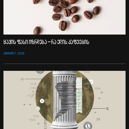
ყავის ფასი იზრდება – რა ელის კაფეების
ᲐᲒᲕᲘᲡᲢᲝ 7, 2026