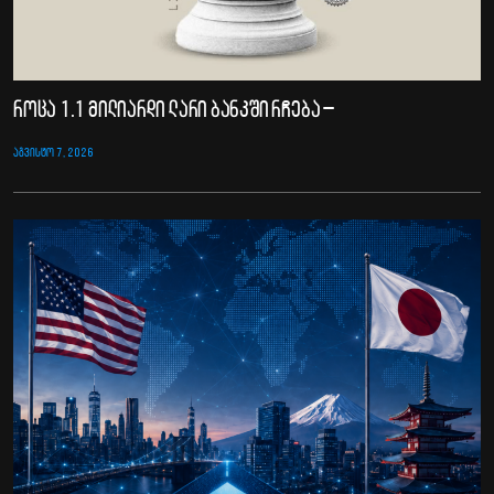
როცა 1.1 მილიარდი ლარი ბანკში რჩება –
ᲐᲒᲕᲘᲡᲢᲝ 7, 2026