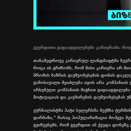
გვერდითი
გადაადგილებები
კარიერაში
:
რო
თანამედროვე
კარიერულ
ლანდშაფტში
ბევრ
როცა
ის
გრძნობს
,
რომ
მისი
კარიერა
არ
მიი
შრომის
ბაზრის
გაუმჯობესების
დონის
დაკლე
გამოსავალი
შეიძლება
იყოს
არა
კომპანიის
არსებული
კომპანიის
შიგნით
გადაადგილება
მოტივაციას
და
კავშირების
გაუმჯობესებას
უ
ჟურნალისტმა
პატი
სელერსმა
შექმნა
ტერმინ
დარბაზი
,“
რასაც
პოპულარიზაცია
მოჰყვა
შ
გვიჩვენებს
,
რომ
გვერდით
ან
ქვედა
დონეზე