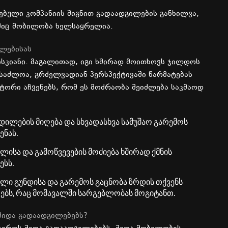
ებული
კომპანიის
შიგნით
გადაადგილების
განხილვა
,
იც მობილობა
ხელსაყრელია
.
ლებისას
სკიანი
.
მაგალითად
,
იგი
ხშირად
მოითხოვს
ჯილდოს
ესაძლოა
,
გრძელვადიან
პერსპექტივაში
წარმატებას
ქტორი
აჩვენებს
,
რომ
ეს
მოძრაობა
შეიძლება
საკმაოდ
დილების
მიღება
და
სხვადასხვა
სამუშაო
გარემოს
ენას
.
ლისა
და
გამოწვევების
მოძიება
ხშირად
ქმნის
ესს
.
ალი
გუნდისა
და
გარემოს
გაცნობა
ზრდის
თქვენს
ებს
,
რაც
მომავალში
სარგებლობას
მოგიტანთ
.
შიდა
გადაადგილებებს
?