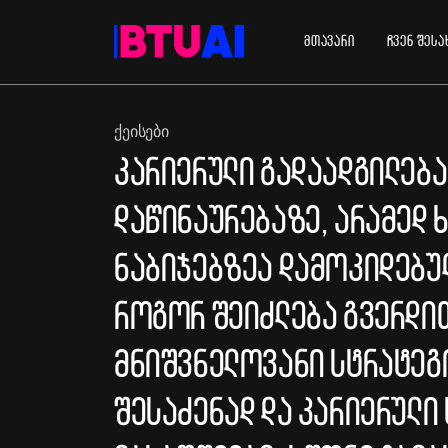
მთავარი
ჩვენ შესა
ᲥᲔᲘᲡᲔᲑᲘ
კარიერული გადაადგილება
დაწინაურებაზე, არამედ 
ნაბიჯებზეა დამოკიდებულ
როგორ შეიძლება გვერდი
მნიშვნელოვანი სტრატეგი
შესაძენად და კარიერული