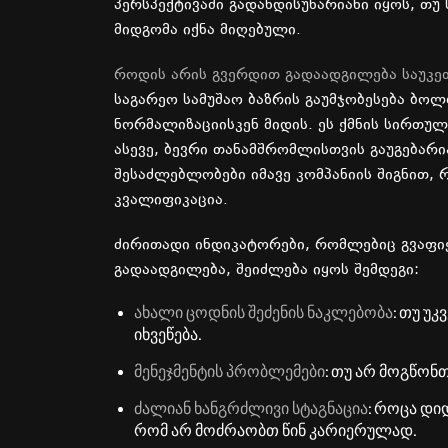
პერსპექტივაში
გადახდისუნარიანი
იყოს
,
თუ
მიდგომა
იქნა
მიღებული
.
როდის
არის
გვერდით
გადაადგილება
საუკე
საგარეო
სამუშაო
ბაზრის
გაუმჯობესება
ბოლ
ნორმალიზაციისკენ
მიდის
.
ეს
ქმნის
სირთულ
ასევე
,
ბევრი
თანამშრომლისთვის
გაუგებარი
შესაძლებლობები
იმავე
კომპანიის
შიგნით
,
კვალიფიკაცია
.
ძირითადი
ინდიკატორები
,
რომლებიც
გვაფი
გადაადგილება
,
შეიძლება
იყოს
შემდეგი
:
ახალი
ცოდნის
შეძენის
ნაკლებობა
:
თუ
უკვ
იხვეწება
.
მენეჯმენტის
პრობლემები
:
თუ
არ
მოგწონ
ძალიან
ხანგრძლივი
სტაგნაცია
:
როცა
დი
რომ
არ
მოძრაობთ
წინ
კარიერულად
.