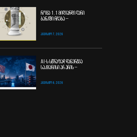
როცა 1.1 მილიარდი ლარი
ბანკში რჩება –
ᲐᲒᲕᲘᲡᲢᲝ 7, 2026
AI-ს სწრაფად დანერგვა
საკმარისი არ არის –
ᲐᲒᲕᲘᲡᲢᲝ 6, 2026