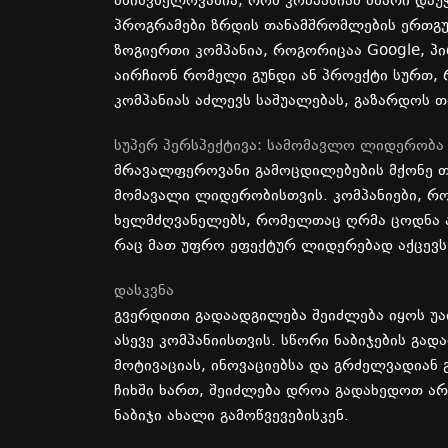
მნიშვნელოვანია
,
რომ
კომპანიამ
მხარი
დაუ
პროგრამები
ზრდის
თანამშრომლების
ერთგ
ზოგიერთი
კომპანია
,
როგორიცაა
Google,
პ
აირჩიონ
რომელი
გუნდი
ან
პროექტი
სურთ
,
კომპანიას
აძლევს
საშუალებას
,
გაზარდოს
თ
სუპერ
პერსპექტივა
:
სამომავლო
ლიდერობა
მრავალფეროვანი
გამოცდილებების
მქონე
თ
მომავალი
ლიდერობისთვის
.
კომპანიები
,
რო
ხელმძღვანელებს
,
რომელთაც
ღრმა
ცოდნა
რაც
მათ
უფრო
ეფექტურ
ლიდერებად
აქცევს
დასკვნა
გვერდითი
გადაადგილება
შეიძლება
იყოს
უ
ასევე
კომპანიისთვის
.
სწორი
ნაბიჯების
გად
მოტივაციას
,
ინოვაციებსა
და
გრძელვადიან
ჩიხში
ხართ
,
შეიძლება
დროა
გადახედოთ
არ
ნაბიჯი
ახალი
გამოწვევებისკენ
.