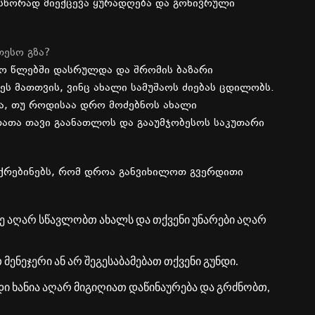
სწორად
მიექცევა
ყურადღება
და
გონივრული
თესო
გზა
?
ო
წლებში
დასრულდა
და
შრომის
ბაზარი
ეს
მათთვის
,
ვინც
ახალი
სამუშაოს
ძიებას
ცდილობს
.
ა
,
თუ
როდისაა
დრო
მოძებნოს
ახალი
რათა
თავი
გაანათლოს
და
გააუმჯობესოს
საკუთარი
ქრებინებს
,
რომ
დროა
განვიხილოთ
გვერდითი
ე
აღარ
სწავლობთ
ახალს
და
თქვენი
უნარები
აღარ
თ
მენეჯერი
ან
არ
შეგესაბამებათ
თქვენი
გუნდი
.
დი
ხანია
აღარ
მიგიღიათ
დაწინაურება
და
გრძნობთ
,