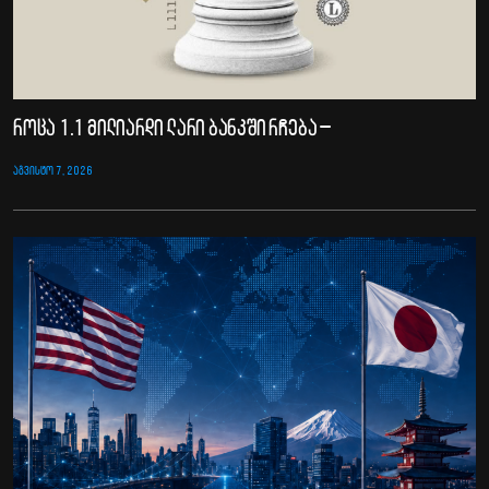
როცა 1.1 მილიარდი ლარი ბანკში რჩება –
ᲐᲒᲕᲘᲡᲢᲝ 7, 2026