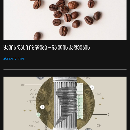
ყავის ფასი იზრდება – რა ელის კაფეების
ᲐᲒᲕᲘᲡᲢᲝ 7, 2026