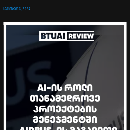
ᲡᲔᲥᲢᲔᲛᲑᲔᲠᲘ 3, 2024