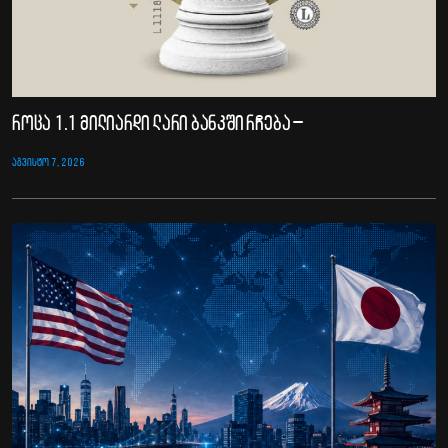
როცა 1.1 მილიარდი ლარი ბანკში რჩება –
ᲐᲒᲕᲘᲡᲢᲝ 7, 2026