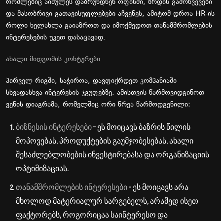
რომლებიც
აიძულეს
დაბრუნდნენ
ოფისში
,
ზრდის
გამოწვევები
და
მასობრივი
გათავისუფლებები
აჩვენეს
, ამიტომ
დროა
HR-
ის
როლი ხელახლა
გაიაზროთ
და
იმოქმედოთ
თანამშრომლების
ინტერესების
უკეთ
დასაცავად
.
ახალი
მიდგომის
კონტურები
პირველ
რიგში
,
საჭიროა
, და
ვფიქრდეთ
კომპანიაში
სხვადასხვა
ინტერესის
ჯგუფებზე
.
ამისთვის
წარმოვიდგინოთ
ვენის
დიაგრამა
,
რომელშიც
ორი
წრეა
წარმოდგენილი
:
ბიზნესის
ინტერესები
–
ეს
მოიცავს
ბაზრის
წილის
მოპოვებას
,
პროდუქტების
გაუმჯობესებას
,
ახალი
შესაძლებლობების
ინვესტირებასა
და
ორგანიზაციის
ოპტიმიზაციას
.
თანამშრომლების
ინტერესები
–
ეს
მოიცავს
არა
მხოლოდ
მატერიალურ
სარგებელს
,
არამედ
ისეთ
ფაქტორებს
,
როგორიცაა
საინტერესო
და