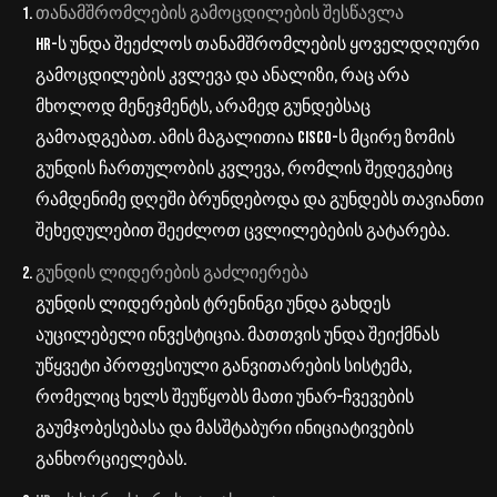
თანამშრომლების
გამოცდილების
შესწავლა
HR-
ს
უნდა
შეეძლოს
თანამშრომლების
ყოველდღიური
გამოცდილების
კვლევა
და
ანალიზი
,
რაც
არა
მხოლოდ
მენეჯმენტს
,
არამედ
გუნდებსაც
გამოადგებათ
.
ამის
მაგალითია
Cisco-
ს
მცირე
ზომის
გუნდის
ჩართულობის
კვლევა
,
რომლის
შედეგებიც
რამდენიმე
დღეში
ბრუნდებოდა
და
გუნდებს
თავიანთი
შეხედულებით
შეეძლოთ
ცვლილებების
გატარება
.
გუნდის
ლიდერების
გაძლიერება
გუნდის
ლიდერების
ტრენინგი
უნდა
გახდეს
აუცილებელი
ინვესტიცია
.
მათთვის
უნდა
შეიქმნას
უწყვეტი
პროფესიული
განვითარების
სისტემა
,
რომელიც
ხელს
შეუწყობს
მათი
უნარ
–
ჩვევების
გაუმჯობესებასა
და
მასშტაბური
ინიციატივების
განხორციელებას
.