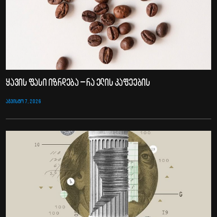
ყავის ფასი იზრდება – რა ელის კაფეების
ᲐᲒᲕᲘᲡᲢᲝ 7, 2026