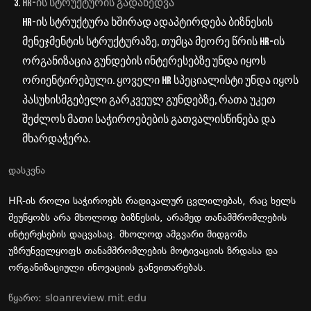
HR-
ის
სტრუქტურის
გადახედვა
HR-
ის
სტრუქტურა
ხშირად
ადაპტირდება
ბიზნესის
მენეჯმენტის
სტრუქტურაზე
,
თუმცა
მეორე
წრის
HR-
ის
ორგანიზაცია
გუნდების
ინტერესებზე
უნდა
იყოს
ორიენტირებული
.
ყოველი
HR
სპეციალისტი
უნდა
იყოს
პასუხისმგებელი
გარკვეულ
გუნდებზე
,
რათა
უკეთ
შეძლოს
მათი
საჭიროებების
გათვალისწინება
და
მხარდაჭერა
.
დასკვნა
HR-
ის
როლი
საჭიროებს
რადიკალურ
ცვლილებას
,
რაც
ხელს
შეუწყობს
არა
მხოლოდ
ბიზნესის
,
არამედ
თანამშრომლების
ინტერესების
დაცვასაც
.
მხოლოდ
ამგვარი
მიდგომა
უზრუნველყოფს
თანამშრომლების
მოტივაციის
ზრდასა
და
ორგანიზაციული
ინოვაციის
განვითარებას
.
წყარო: sloanreview.mit.edu