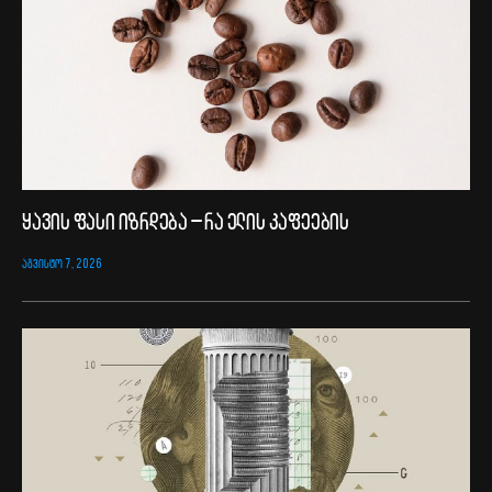
ყავის ფასი იზრდება – რა ელის კაფეების
ᲐᲒᲕᲘᲡᲢᲝ 7, 2026