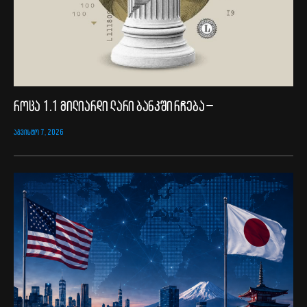
როცა 1.1 მილიარდი ლარი ბანკში რჩება –
ᲐᲒᲕᲘᲡᲢᲝ 7, 2026