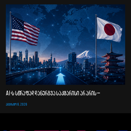
AI-ს სწრაფად დანერგვა საკმარისი არ არის –
ᲐᲒᲕᲘᲡᲢᲝ 6, 2026