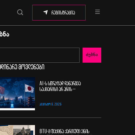
რეგისტრაცია
ბნა
ძებნა
მდინარე მოვლენები
AI-ს სწრაფად დანერგვა
საკმარისი არ არის –
ᲐᲒᲕᲘᲡᲢᲝ 6, 2026
BTU-მ შექმნა ქართული ენის