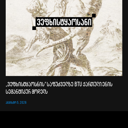
„ვეფხისტყაოსნის“ საფუძველზე BTU ქართული ენის
სემანტიკურ მოდელს
ᲐᲒᲕᲘᲡᲢᲝ 5, 2026