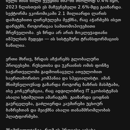
წელს
მისი
წილი
ქვეყნის
მშპ
–
ში
მხოლოდ
0.4%
იყო
,
2023
წლისთვის
ეს
მაჩვენებელი
2.6%-
მდე
გაიზარდა
.
სექტორმა
ეკონომიკაში
2.1
მილიარდი
ლარის
დამატებითი
ღირებულება
შექმნა
,
რაც
აჭარბებს
ისეთ
დარგებს
,
როგორიცაა
სამთომოპოვებითი
მრეწველობა
.
ეს
ზრდა
არ
არის
მოკლევადიანი
იმპულსის
შედეგი
—
ის
სისტემური
ტრანსფორმაციის
ნაწილია
.
ერთი
მხრივ
,
ზრდას
აჩქარებს
გლობალური
პროცესები
.
რუსეთისა
და
უკრაინის
ომის
ფონზე
საქართველოში
გადმოინაცვლა
ათეულობით
საერთაშორისო
კომპანია
და
სპეციალისტი
.
ამან
მნიშვნელოვნად
გაზარდა
როგორც
ბაზრის
მასშტაბი
,
ისე
კონკურენცია
,
რაც
ადგილობრივ
IT
ეკოსისტემას
ახალი
სტიმულით
ამარაგებს
.
გაიზარდა
ცოდნის
გავრცელება
,
გაძლიერდა
კავშირები
უცხოურ
ბაზრებთან
და
შეიქმნა
ახალი
თანამშრომლობის
პლატფორმები
.