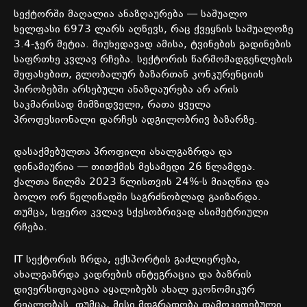
სექტორში
მაღალია
ანაზღაურება
—
საშუალო
ხელფასი
6973
ლარს
აღწევს
,
რაც
ქვეყნის
საშუალოზე
3.4-
ჯერ
მეტია
.
მიუხედავად
ამისა
,
ტვინების
გადინების
საფრთხე
კვლავ
რჩება
.
სექტორის
წარმომადგენლების
შეფასებით
,
გლობალურ
ბაზართან
კონკურენციის
პირობებში
არსებული
ანაზღაურება
არ
არის
საკმარისად
მიმზიდველი
,
რათა
ყველა
პროფესიონალი
დარჩეს
ადგილობრივ
ბაზარზე
.
დასაქმებულთა
პროფილი
ახალგაზრდა
და
დინამიურია
—
თითქმის
მესამედი
26
წლამდეა
.
ქალთა
წილმა
2023
წლისთვის
24%-
ს
მიაღწია
და
ბოლო
ორ
წელიწადში
საგრძნობლად
გაიზარდა
.
თუმცა
,
სფერო
კვლავ
სქესობრივად
ასიმეტრიული
რჩება
.
IT
სექტორის
ზრდა
,
ექსპორტის
გაძლიერება
,
ახალგაზრდა
კადრების
ინტეგრაცია
და
ბაზრის
დივერსიფიკაცია
აყალიბებს
ახალ
ეკონომიკურ
რეალობას
.
თუმცა
,
მისი
მდგრადობა
დამოკიდებული