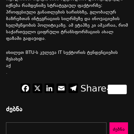
იქნება
რამდენიმე
სტრატეგიულ
ფაქტორზე
:
პროფესიული
განათლების
ხარისხზე
,
გლობალურ
ბაზრებთან
ინტეგრაციის
სიღრმეზე
და
ინოვაციების
ხელშეწყობის
პოლიტიკაზე
.
ამ
ეტაპზე
კი
აშკარაა
,
რომ
საქართველო
ციფრული
ტრანსფორმაციის
ახალ
ფაზაში
გადავიდა
.
იხილეთ BTU-ს კვლევა IT სექტორის ტენდენციების
შესახებ
აქ
.
Facebook
X
LinkedIn
Email
Telegram
Share
ძებნა
ძებნა