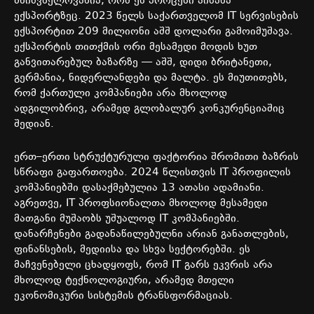
მნიშვნელოვანია
,
რომ
ეს
პროცესი
აისახა
ექსპორტზეც
. 2023
წელს
საქართველომ
IT
სერვისების
ექსპორტით
209
მილიონი
აშშ
დოლარი
გამოიმუშავა
.
ექსპორტის
თითქმის
ორი
მესამედი
მოდის
ხუთ
განვითარებულ
ბაზარზე
—
აშშ
,
დიდი
ბრიტანეთი
,
გერმანია
,
ნიდერლანდები
და
მალტა
.
ეს
მიუთითებს
,
რომ
ქართული
კომპანიები
არა
მხოლოდ
ადგილობრივ
,
არამედ
გლობალურ
კონკურენციაშიც
შედიან
.
ერთ
–
ერთი
სტრუქტურული
ფაქტორია
შრომითი
ბაზრის
სწრაფი
გაფართოება
. 2024
წლისთვის
IT
პროფილის
კომპანიებში
დასაქმებულია
13
ათასი
ადამიანი
.
აგრეთვე, IT პროფსიონალთა მხოლოდ
მესამედი
მათგანი
მუშაობს
უშუალოდ
IT
კომპანიებში
.
დანარჩენები
გადანაწილებულნი
არიან
განათლების
,
ფინანსების
,
მედიისა
და
სხვა
სექტორებში
.
ეს
მაჩვენებელი
ცხადყოფს
,
რომ
IT
გარს
ეკვრის
არა
მხოლოდ
ტექნოლოგიური
,
არამედ
მთელი
ეკონომიკური
სისტემის
ტრანსფორმაციას
.