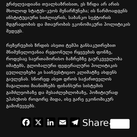
გრძელვადიანი
თვალსაზრისით
,
ეს
ზრდა
არ
არის
მხოლოდ
სტატუს
–
კვოს
შენარჩუნება
;
ის
წარმოადგენს
ინსტიტუციური
სიძლიერის
,
საბანკო
სექტორის
მდგრადობის
და
მთავრობის
ეკონომიკური
პოლიტიკის
შედეგს
.
რეზერვების
ზრდის
ასეთი
ტემპი
განსაკუთრებით
მნიშვნელოვანია
რეგიონული
რყევების
ფონზე
,
როდესაც
საერთაშორისო
ბაზრებზე
გაურკვევლობა
იმატებს
,
გლობალური
ფედერალური
პოლიტიკის
ცვლილებები
კი
საინვესტიციო
კლიმატზე
ახდენს
გავლენას
.
სწორედ
ასეთ
დროს
საქართველოს
მაგალითი
მიანიშნებს
ფინანსური
სისტემის
გამძლეობაზე
და
შესაძლებლობაზე
,
პოზიტიურად
უპასუხოს
როგორც
შიდა
,
ისე
გარე
ეკონომიკურ
გამოწვევებს
.
Facebook
X
LinkedIn
Email
Telegram
Share