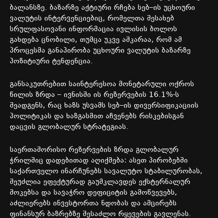
ბალანსზე
.
ბაზარზე
აქტიური
რჩება
სებ
–
ის
უცხოური
ვალუტის
ინტერვენციებიც
,
რომელთა
შესახებ
სრულფასოვანი
ინფორმაცია
ივლისის
ბოლოს
გახდება
ცნობილი
,
თუმცა
უკვე
აშკარაა
,
რომ
ამ
პროცესმა
განაპირობა
უცხოური
ვალუტის
ბაზარზე
პოზიტიური
ტენდენცია
.
განსაკუთრებით
საინტერესოა
მონეტარული
ოქროს
წილის
ზრდა
–
ივნისში
ის
რეზერვების
16.1%-
ს
შეადგენს
,
რაც
ხაზს
უსვამს
სებ
–
ის
დივერსიფიკაციის
პოლიტიკას
და
ხაზგასმით
აჩვენებს
რისკებისგან
დაცვის
გლობალურ
სტრატეგიას
.
საერთაშორისო
რეზერვების
ზრდა
გლობალურ
ჭრილშიც
დადებითად
აღიქმება
:
ასეთ
პირობებში
საქართველო
ინარჩუნებს
სავალუტო
სტაბილურობას
,
შეუძლია
ეფექტურად
გაუმკლავდეს
ექსტერნალურ
შოკებსა
და
სავაჭრო
დეფიციტის
გამოწვევებს
,
აძლიერებს
ინვესტორთა
ნდობას
და
ამცირებს
ფინანსურ
ბაზრებზე
შესაძლო
რყევების
გავლენას
.