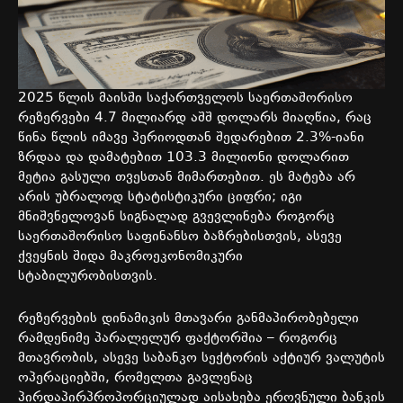
2025
წლის
მაისში
საქართველოს
საერთაშორისო
რეზერვები
4.7
მილიარდ
აშშ
დოლარს
მიაღწია
,
რაც
წინა
წლის
იმავე
პერიოდთან
შედარებით
2.3%-
იანი
ზრდაა
და
დამატებით
103.3
მილიონი
დოლარით
მეტია
გასული
თვესთან
მიმართებით
.
ეს
მატება
არ
არის
უბრალოდ
სტატისტიკური
ციფრი
;
იგი
მნიშვნელოვან
სიგნალად
გვევლინება
როგორც
საერთაშორისო
საფინანსო
ბაზრებისთვის
,
ასევე
ქვეყნის
შიდა
მაკროეკონომიკური
სტაბილურობისთვის
.
რეზერვების
დინამიკის
მთავარი
განმაპირობებელი
რამდენიმე
პარალელურ
ფაქტორშია
–
როგორც
მთავრობის
,
ასევე
საბანკო
სექტორის
აქტიურ
ვალუტის
ოპერაციებში
,
რომელთა
გავლენაც
პირდაპირპროპორციულად
აისახება
ეროვნული
ბანკის