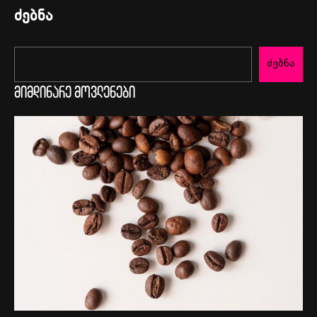
ძებნა
ძებნა
მიმდინარე მოვლენები