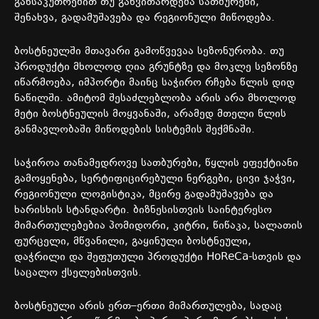
განსაკუთრებით
თუ
განვითარდება
სათბურები
,
შენახვა
,
გადამუშავება
და
რეგიონული
მიწოდება
.
ბოსტნეულში
მთავარი
გამოწვევაა
სეზონურობა
.
თუ
პროდუქტი
მხოლოდ
ღია
გრუნტზე
და
მოკლე
სეზონზე
იწარმოება
,
იმპორტი
მაინც
საჭირო
რჩება
წლის
დიდ
ნაწილში
.
ამიტომ
შესაძლებლობა
არის
არა
მხოლოდ
მეტი
ბოსტნეულის
მოყვანაში
,
არამედ
მთელი
წლის
განმავლობაში
მიწოდების
სისტემის
შექმნაში
.
საჭიროა
თანამედროვე
სათბურები
,
წყლის
ეფექტიანი
გამოყენება
,
სერტიფიცირებული
ნერგები
,
ცივი
ჯაჭვი
,
რეგიონული
ლოგისტიკა
,
მცირე
გადამუშავება
და
ხარისხის
სტანდარტი
.
ბიზნესისთვის
საინტერესო
მიმართულებებია
პომიდორი
,
კიტრი
,
წიწაკა
,
სალათის
ფურცელი
,
მწვანილი
,
გაყინული
ბოსტნეული
,
დაჭრილი
და
შეფუთული
პროდუქტი
HoReCa-
სთვის
და
საცალო
ქსელებისთვის
.
ბოსტნეული
არის
ერთ
–
ერთი
მიმართულება
,
სადაც