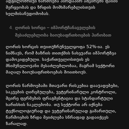
ადგილობრივი
წარმოება
პირდაპირ
ამცირებს
ფასის
მერყეობას
და
ზრდის
მომხმარებლისთვის
ხელმისაწვდომობას
.
ღორის
ხორცი
–
იმპორტჩანაცვლების
შესაძლებლობა
ბიოუსაფრთხოების
პირობით
ღორის
ხორცის
თვითუზრუნველყოფა
52%-
ია
.
ეს
ნიშნავს
,
რომ
ბაზრის
თითქმის
ნახევარი
იმპორტზეა
დამოკიდებული
.
საქართველოსთვის
ეს
მნიშვნელოვანი
შესაძლებლობაა
,
მაგრამ
სექტორი
მაღალ
ბიოუსაფრთხოებას
მოითხოვს
.
ღორის
წარმოებაში
მთავარი
რისკებია
დაავადებები
,
საკვების
ღირებულება
,
ვეტერინარული
კონტროლი
,
მცირე
ფერმების
ფრაგმენტაცია
და
სტანდარტული
ხარისხის
ნაკლებობა
.
თუ
სექტორი
არ
იქნება
ტექნოლოგიურად
და
ვეტერინარულად
გამართული
,
წარმოების
ზრდა
შეიძლება
სწრაფად
გადაიქცეს
ზარალად
.