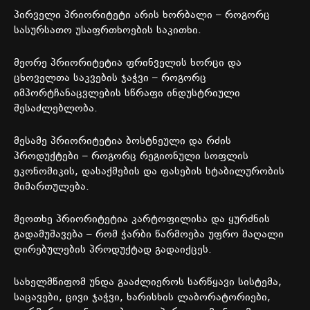
პირველი
პრიორიტეტი
არის
ხორბალი
–
როგორც
სასურსათო
უსაფრთხოების
საკითხი
.
მეორე
პრიორიტეტია
ფრინველის
ხორცი
და
ცხოველთა
საკვების
ჯაჭვი
–
როგორც
იმპორტჩანაცვლების
სწრაფი
ინდუსტრიული
შესაძლებლობა
.
მესამე
პრიორიტეტია
ბოსტნეული
და
რძის
პროდუქტები
–
როგორც
რეგიონული
სოფლის
ეკონომიკის
,
დასაქმების
და
ფასების
სტაბილურობის
მიმართულება
.
მეოთხე
პრიორიტეტია
კარტოფილისა
და
ყურძნის
გადამუშავება
–
რომ
ჭარბი
წარმოება
უფრო
მაღალი
ღირებულების
პროდუქტად
გადაიქცეს
.
სახელმწიფომ
უნდა
გააძლიეროს
სარწყავი
სისტემა
,
საცავები
,
ცივი
ჯაჭვი
,
ხარისხის
ლაბორატორიები
,