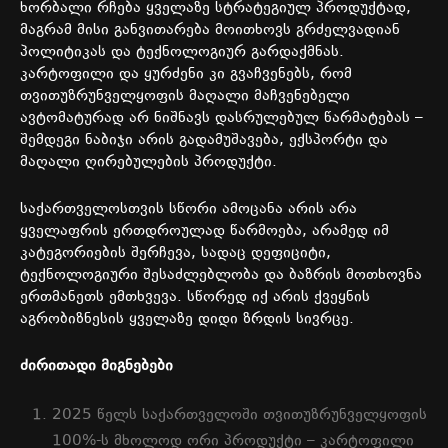
ხორბალი
რჩება
ყველაზე
სტრატეგიულ
პროდუქტად
,
მაგრამ
მისი
განვითარება
მოითხოვს
გრძელვადიან
პოლიტიკას
და
ტექნოლოგიურ
გარდაქმნას
.
კარტოფილი
და
ყურძენი
კი
გვაჩვენებს
,
რომ
თვითუზრუნველყოფის
მაღალი
მაჩვენებელი
ავტომატურად
არ
ნიშნავს
დასრულებულ
წარმატებას
–
შემდეგი
ნაბიჯი
არის
გადამუშავება
,
ექსპორტი
და
მაღალი
ღირებულების
პროდუქტი
.
საქართველოსთვის
სწორი
ამოცანა
არის
არა
ყველაფრის
ერთდროულად
წარმოება
,
არამედ
იმ
კატეგორიების
შერჩევა
,
სადაც
დეფიციტი
,
ტექნოლოგიური
შესაძლებლობა
და
ბაზრის
მოთხოვნა
ერთმანეთს
ემთხვევა
.
სწორედ
იქ
არის
ქვეყნის
აგრობიზნესის
ყველაზე
დიდი
ზრდის
სივრცე
.
ძირითადი
მიგნებები
2025
წელს
საქართველოში
თვითუზრუნველყოფის
100%-
ს
მხოლოდ
ორი
პროდუქტი
–
კარტოფილი