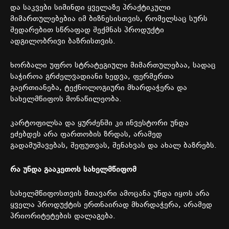
და
საკვები
სიმინდი
ყველაზე
პრაქტიკული
მიმართულებებია
იმ
ბიზნესისთვის
,
რომელსაც
სურს
შედარებით
სწრაფად
შექმნას
პროდუქტი
ადგილობრივი
ბაზრისთვის
.
ხორბალი
უფრო
სტრატეგიული
მიმართულებაა
,
სადაც
საჭიროა
გრძელვადიანი
ხედვა
,
ფერმერთა
გაერთიანება
,
ტექნოლოგიური
მხარდაჭერა
და
სახელმწიფოს
მონაწილეობა
.
კარტოფილსა
და
ყურძენში
კი
ინვესტორი
უნდა
ეძებდეს
არა
ფართობის
ზრდას
,
არამედ
გადამუშავებას
,
შეფუთვას
,
შენახვას
და
ახალ
ბაზრებს
.
რა
უნდა
გააკეთოს
სახელმწიფომ
სახელმწიფოსთვის
მთავარი
ამოცანა
უნდა
იყოს
არა
ყველა
პროდუქტის
ერთნაირად
მხარდაჭერა
,
არამედ
პრიორიტეტების
დალაგება
.