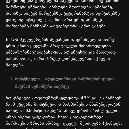
უკავშირდება
ცხოველთა
საკვების
ბაზარს
.
თუ
ქათმის
წარმოება
იზრდება
,
იზრდება
მოთხოვნა
სიმინდზე
,
სოიაზე
,
საკვებ
ნარევებზე
,
ვეტერინარულ
სერვისებზე
და
ლოგისტიკაზე
.
ეს
ქმნის
არა
ერთ
,
არამედ
რამდენიმე
ბიზნესშესაძლებლობას
ერთ
ჯაჭვში
.
BTU-
ს
მკვლევრების
შეფასებით
,
ფრინველის
ხორცი
ერთ
–
ერთი
ყველაზე
პრაქტიკული
მიმართულებაა
იმპორტჩანაცვლებისთვის
,
თუ
ინვესტიცია
მხოლოდ
საწარმოში
კი
არა
,
სრულ
ღირებულებათა
ჯაჭვში
ჩაიდება
.
ბოსტნეული
–
ადგილობრივი
წარმოების
დიდი
,
მაგრამ
სეზონური
სივრცე
ბოსტნეულის
თვითუზრუნველყოფა
48%-
ია
.
ეს
ნიშნავს
,
რომ
ქვეყანა
ბოსტნეულის
მოხმარების
მნიშვნელოვან
ნაწილს
იმპორტით
ავსებს
.
ამავე
დროს
,
ბოსტნეული
არის
ისეთი
კატეგორია
,
სადაც
ადგილობრივი
წარმოების
ზრდას
სწრაფი
ეფექტი
შეიძლება
ჰქონდეს
,