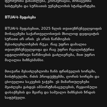
ფერმერთა
განათლება
,
კოოპერაცია
,
მონაცემთა
სისტემები
და
სურსათის
უვნებლობის
სტანდარტები
.
BTUAI-
ს
შეფასება
BTUAI-
ს
შეფასებით
, 2025
წლის
თვითუზრუნველყოფის
მონაცემები
საქართველოსთვის
მხოლოდ
დეფიციტის
სურათი
არ
არის
.
ეს
არის
წარმოების
შესაძლებლობების
რუკა
.
რაც
უფრო
დაბალია
თვითუზრუნველყოფა
და
რაც
უფრო
რეალისტურია
ადგილობრივი
წარმოების
გაძლიერება
,
მით
უფრო
მაღალია
ბიზნესშანსი
.
მთავარი
შესაძლებლობა
ჩანს
ფრინველის
ხორცში
,
ბოსტნეულში
,
რძის
პროდუქტებში
,
ღორის
ხორცში
და
ცხოველთა
საკვების
ჯაჭვში
.
ეს
მიმართულებები
შეიძლება
გახდეს
იმპორტჩანაცვლების
,
რეგიონული
დასაქმების
და
მცირე და საშუალო ბიზნესის ზრდის
საფუძველი
.