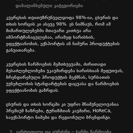
დაბალანსებული
კატეგორიები
კვერცხის
თვითუზრუნველყოფა
98%-
ია
,
ცხვრის
და
თხის
ხორცის
კი
ასევე
98%.
ეს
ნიშნავს
,
რომ
ამ
მიმართულებებში
მთავარი
კითხვა
არა
იმპორტჩანაცვლებაა
,
არამედ
ხარისხის
,
ეფექტიანობის
,
ექსპორტის
ან
ნიშური
პროდუქტების
განვითარება
.
კვერცხის წარმოების შემთხვევაში, ძირითადი
შესაძლებლობები უკავშირდება ხარისხიან შეფუთვას
,
ბრენდირებული პროდუქტის შექმნას
,
სურსათის
უვნებლობის სტანდარტების დაცვასა და წარმოების
ეფექტიანობის გაზრდას.
ცხვრის
და
თხის
ხორცში
კი
უფრო
მნიშვნელოვანია
პრემიუმ
ბაზრები
,
ტურიზმთან
კავშირი
, HoReCa,
საექსპორტო
ნიშები
და
რეგიონული
ბრენდინგი
.
კარტოფილი
და
ყურძენი
–
ჭარბი
წარმოება