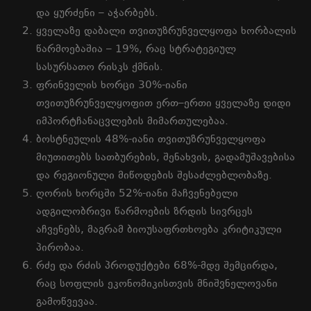
და
ყურძენი
–
აჭარბებს
.
ყველაზე
დაბალი
თვითუზრუნველყოფა
ხორბალის
წარმოებაშია
– 19%,
რაც
სტრატეგიულ
სასურსათო
რისკს
ქმნის
.
ფრინველის
ხორცი
30%-
იანი
თვითუზრუნველყოფით
ერთ
–
ერთი
ყველაზე
დიდი
იმპორტჩანაცვლების
მიმართულებაა
.
ბოსტნეულის
48%-
იანი
თვითუზრუნველყოფა
მიუთითებს
სათბურების
,
შენახვის
,
გადამუშავებისა
და
რეგიონული
მიწოდების
შესაძლებლობაზე
.
ღორის
ხორცში
52%-
იანი
მაჩვენებელი
ადგილობრივი
წარმოების
ზრდის
სივრცეს
აჩვენებს
,
მაგრამ
ბიოუსაფრთხოება
კრიტიკული
პირობაა
.
რძე
და
რძის
პროდუქტები
68%-
მდე
შემცირდა
,
რაც
სოფლის
ეკონომიკისთვის
მნიშვნელოვანი
გამოწვევაა
.