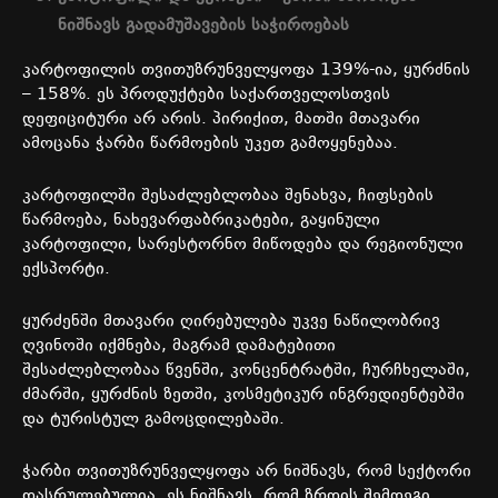
ნიშნავს
გადამუშავების
საჭიროებას
კარტოფილის
თვითუზრუნველყოფა
139%-
ია
,
ყურძნის
– 158%.
ეს
პროდუქტები
საქართველოსთვის
დეფიციტური
არ
არის
.
პირიქით
,
მათში
მთავარი
ამოცანა
ჭარბი
წარმოების
უკეთ
გამოყენებაა
.
კარტოფილში
შესაძლებლობაა
შენახვა
,
ჩიფსების
წარმოება
,
ნახევარფაბრიკატები
,
გაყინული
კარტოფილი
,
სარესტორნო
მიწოდება
და
რეგიონული
ექსპორტი
.
ყურძენში
მთავარი
ღირებულება
უკვე
ნაწილობრივ
ღვინოში
იქმნება
,
მაგრამ
დამატებითი
შესაძლებლობაა
წვენში
,
კონცენტრატში
,
ჩურჩხელაში
,
ძმარში
,
ყურძნის
ზეთში
,
კოსმეტიკურ
ინგრედიენტებში
და
ტურისტულ
გამოცდილებაში
.
ჭარბი
თვითუზრუნველყოფა
არ
ნიშნავს
,
რომ
სექტორი
დასრულებულია
.
ეს
ნიშნავს
,
რომ
ზრდის
შემდეგი