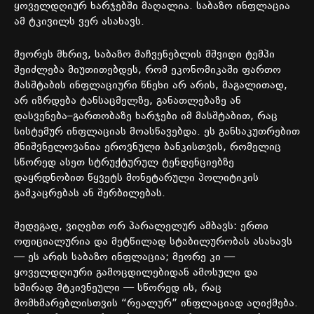
ყოველდღიურ
ხარჯებში
მაღალია
.
საბაზო
ინფლაცია
ამ
ტკივილს
ვერ
ასახავს
.
მეორეს
მხრივ
,
საბაზო
მაჩვენებლის
მშვიდი
ტემპი
შეიძლება
მიუთითებდეს
,
რომ
ეკონომიკაში
ფართო
მასშტაბის
ინფლაციური
წნეხი
არ
არის
,
მაგალითად
,
არ
იზრდება
ტანსაცმელზე
,
განათლებაზე
ან
დასვენება
–
გართობაზე
ხარჯები
იმ
მასშტაბით
,
რაც
სისტემურ
ინფლაციას
მოასწავებდა
.
ეს
განსაკუთრებით
მნიშვნელოვანია
ეროვნული
ბანკისთვის
,
რომელიც
სწორედ
ასეთ
სტრუქტურულ
ტენდენციებზე
დაყრდნობით
წყვეტს
მონეტარული
პოლიტიკის
გამკაცრებას
ან
შერბილებას
.
შედეგად
,
ვიღებთ
ორ
პარალელურ
ამბავს
:
ერთი
ოფიციალურია
და
მეტწილად
სტაბილურობას
ასახავს
—
ეს
არის
საბაზო
ინფლაცია
;
მეორე
კი
—
ყოველდღიური
გამოცდილებიდან
ამოსული
და
ხშირად
მტკივნეული
—
სწორედ
ის
,
რაც
მომხმარებლისთვის
“
რეალურ
”
ინფლაციად
აღიქმება
.