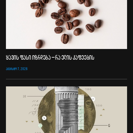
ყავის ფასი იზრდება – რა ელის კაფეების
ᲐᲒᲕᲘᲡᲢᲝ 7, 2026