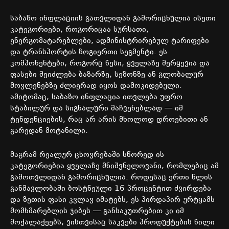
საბაზო
ინფლაციის
გათვლიდან
გამორიცხულია
ისეთი
კატეგორიები
,
როგორიცაა
სურსათი
,
ენერგომატარებლები
,
ადმინისტრირებულ
ტარიფები
და
ტრანსპორტის
ზოგიერთი
სეგმენტი
.
ეს
კომპონენტები
,
როგორც
წესი
,
ყველაზე
მერყევია
და
ფასები
შეიძლება
ბაზარზე,
სეზონზე
ან
გლობალურ
მოვლენებზე
ძლიერად
იყოს
დამოკიდებული
.
ამიტომაც
,
საბაზო
ინფლაცია
ითვლება
უფრო
სტაბილურ
და
სიგნალური
მაჩვენებლად
—
იმ
ტენდენციების
,
რაც
არ
არის
მხოლოდ
დროებითი
ან
გარედან
მოტანილი
.
მაგრამ
რეალურ
ცხოვრებაში
სწორედ
ის
კატეგორიებია
ყველაზე
მნიშვნელოვანი
,
რომლებიც
ამ
გამოთვლიდან
გამორიცხულია
.
როდესაც
ერთი
წლის
განმავლობაში
ბოსტნეული
16
პროცენტით
ძვირდება
და
ზეთის ფასი კვლავ
იმატებს
,
ეს
პირდაპირ
ურტყამს
მომხმარებლის
ჯიბეს
—
განსაკუთრებით
კი
იმ
მოქალაქეებს
,
ვისთვისაც
საკვები
პროდუქტების
წილი