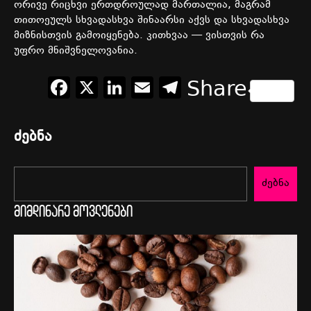
ორივე
რიცხვი
ერთდროულად
მართალია
,
მაგრამ
თითოეულს
სხვადასხვა
შინაარსი
აქვს
და
სხვადასხვა
მიზნისთვის
გამოიყენება
.
კითხვაა
—
ვისთვის
რა
უფრო
მნიშვნელოვანია
.
Facebook
X
LinkedIn
Email
Telegram
Share
ძებნა
ძებნა
მიმდინარე მოვლენები