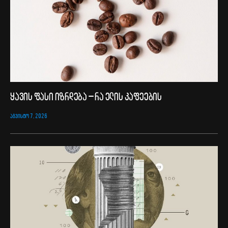
ყავის ფასი იზრდება – რა ელის კაფეების
ᲐᲒᲕᲘᲡᲢᲝ 7, 2026