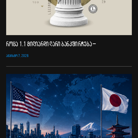
როცა 1.1 მილიარდი ლარი ბანკში რჩება –
ᲐᲒᲕᲘᲡᲢᲝ 7, 2026