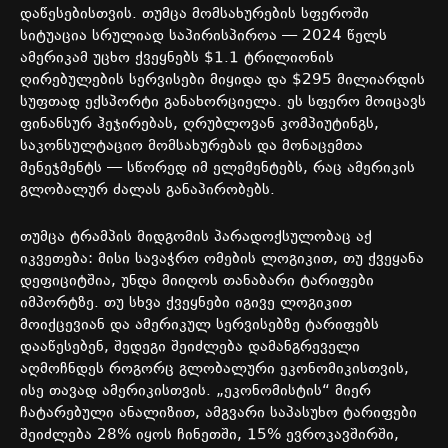
დაწესებისთვის
.
თუმცა
მომსახურების
სფეროში
სიტუაცია
სრულიად
საპირისპიროა
— 2024
წელს
ამერიკამ
უცხო
ქვეყნებს
$1.1
ტრილიონის
ღირებულების
სერვისები
მიყიდა და
$295
მილიარდის
სუფთად
ექსპორტი
განახორციელა
.
ეს
სფერო
მოიცავს
ფინანსურ
ჰეჯირებას
,
ღრუბლოვან
კომპიუტინგს
,
საკონსულტაციო
მომსახურებას
და
მონაცემთა
მენეჯმენტს
—
სწორედ
იმ
ელემენტებს
,
რაც
ამერიკის
გლობალურ
ძალას
განაპირობებს
.
თუმცა
ტრამპის
მიდგომის
პარადოქსულობაც
აქ
იკვეთება
:
მისი
სავაჭრო
ომების
ლოგიკით
,
თუ
ქვეყანა
დეფიციტშია
,
უნდა
მიიღოს
თანაბარი
ტარიფები
იმპორტზე
.
თუ
სხვა
ქვეყნები
იგივე
ლოგიკით
მოიქცევიან
და
ამერიკულ
სერვისებზე
ტარიფებს
დააწესებენ
,
შედეგი
შეიძლება
დამანგრეველი
აღმოჩნდეს
როგორც
გლობალური
ეკონომიკისთვის
,
ისე
თავად
ამერიკისთვის
. „
ეკონომისტის
“
მიერ
ჩატარებული
ანალიზით
,
ამგვარი
საპასუხო
ტარიფები
შეიძლება
28%
იყოს
ჩინეთში
, 15%
ევროკავშირში
,