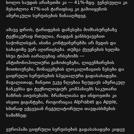
ხოლო
საუდის
არაბეთში
კი
— 41%-
მდე
.
ვენესუელა
კი
შესაძლოა
47%-
იან
ტარიფსაც
კი
გამოიყენოს
ამერიკული
სერვისების
წინააღმდეგ
.
ამავე
დროს
,
ტარიფების
დაწესება
მომსახურებაზე
ტექნიკურად
რთულია
,
რადგან
განსხვავებით
საქონლისგან
,
ისინი
კონტეინერებში
არ
შედის
და
საბაჟოზე
ვერ
აღირიცხება
.
თუმცა
ქვეყნების
ხელში
სხვა
ტიპის
იარაღებიც
არსებობს
—
ანტიმონოპოლიური
გამოძიებები
,
ლიცენზირების
მოთხოვნები
,
მონაცემების
ლოკალიზაციის
წესები
და
ციფრული
სერვისების
სპეციალური
გადასახადები
.
მაგალითად
,
ჩინეთი
უკვე
წლებია
ზღუდავს
ამერიკულ
ბანკებსა
და
ტექნოლოგიურ
კომპანიებს
საკუთარი
ბაზრის
ათვისებაში
.
ბრაზილიასა
და
ინდოეთში
კი
ისეთი
გიგანტები
,
როგორიცაა
Alphabet
და
Apple,
ხშირად
ექცევიან
რეგულატორული
თავდასხმების
სამიზნედ
.
ევროპაში
ციფრული
სერვისების
გადასახადები
კიდევ