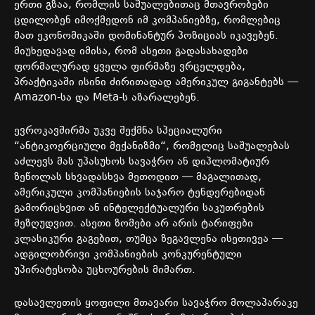
ერთი
გზაა
,
რომლის
საშუალებითაც
მთავრობები
ცდილობენ
იმოქმედონ
იმ
კომპანიებზე
,
რომლებიც
მათ
ეკონომიკაში
დომინანტურ
პოზიციას
იკავებენ
.
მიუხედავად
იმისა
,
რომ
ასეთი
გადასახადები
ფორმალურად
ყველა
ფირმაზე
ვრცელდება
,
პრაქტიკაში
ისინი
ძირითადად
ამერიკულ
გიგანტებს
—
Amazon-
სა
და
Meta-
ს
აზარალებენ
.
ევროკავშირმა
უკვე
შექმნა
სპეციალური
“
ანტიკოერციული
მექანიზმი
“,
რომელიც
საშუალებას
აძლევს
მას
უპასუხოს
სავაჭრო
ან
დიპლომატიურ
ზეწოლას
სხვადასხვა
მეთოდით
—
მაგალითად
,
ამერიკული
კომპანიების
საჯარო
ტენდერებიდან
გამორიცხვით
ან
ინტელექტუალური
საკუთრების
შეზღუდვით
.
ასეთი
ზომები
არ
არის
ტარიფები
კლასიკური
გაგებით
,
თუმცა
ზეგავლენა
ისეთივეა
—
ადგილობრივი
კომპანიების
კონკურენტული
უპირატესობა
უცხოურების
მიმართ
.
დასავლეთის
ყოფილი
მთავარი
სავაჭრო
მოლაპარაკე