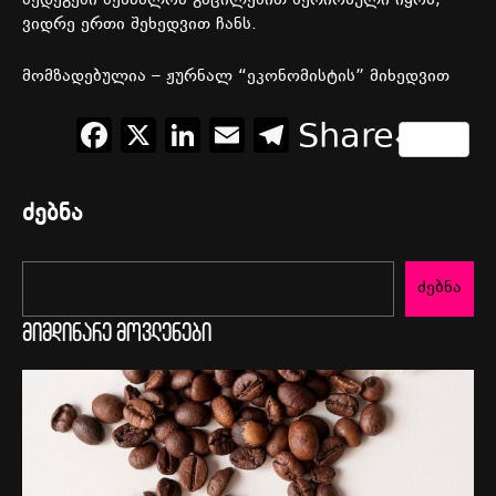
შედეგები
შესაძლოა
გაცილებით
სერიოზული
იყოს
,
ვიდრე
ერთი
შეხედვით
ჩანს
.
მომზადებულია – ჟურნალ “ეკონომისტის” მიხედვით
Facebook
X
LinkedIn
Email
Telegram
Share
ძებნა
ძებნა
მიმდინარე მოვლენები