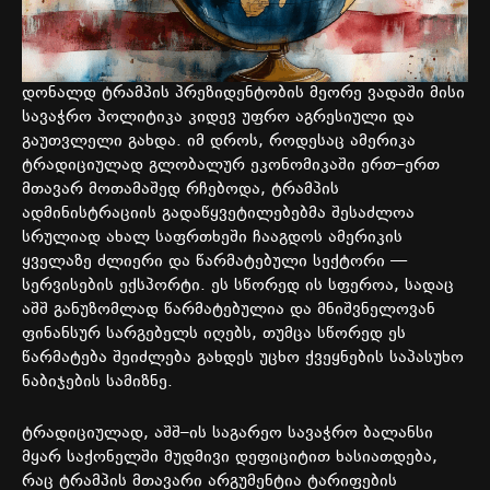
დონალდ
ტრამპის
პრეზიდენტობის
მეორე
ვადაში
მისი
სავაჭრო
პოლიტიკა
კიდევ
უფრო
აგრესიული
და
გაუთვლელი
გახდა
.
იმ
დროს
,
როდესაც
ამერიკა
ტრადიციულად
გლობალურ
ეკონომიკაში
ერთ
–
ერთ
მთავარ
მოთამაშედ
რჩებოდა
,
ტრამპის
ადმინისტრაციის
გადაწყვეტილებებმა
შესაძლოა
სრულიად
ახალ
საფრთხეში
ჩააგდოს
ამერიკის
ყველაზე
ძლიერი
და
წარმატებული
სექტორი
—
სერვისების
ექსპორტი
.
ეს სწორედ
ის
სფეროა
,
სადაც
აშშ
განუზომლად
წარმატებულია
და
მნიშვნელოვან
ფინანსურ
სარგებელს
იღებს
,
თუმცა
სწორედ
ეს
წარმატება
შეიძლება
გახდეს
უცხო
ქვეყნების
საპასუხო
ნაბიჯების
სამიზნე
.
ტრადიციულად
,
აშშ
–
ის
საგარეო
სავაჭრო
ბალანსი
მყარ
საქონელში
მუდმივი
დეფიციტით
ხასიათდება
,
რაც
ტრამპის
მთავარი
არგუმენტია
ტარიფების