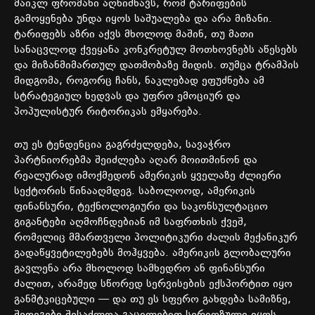
მაიკლ
ფრომანი
აღნიშნავს
,
რომ
ტარიფების
გამოყენება
უნდა
იყოს
საშუალება
და
არა
მიზანი
.
ტარიფებს
აზრი
აქვს
მხოლოდ
მაშინ
,
თუ
მათი
სანაცვლოდ
ქვეყანა
კონკრეტულ
მოთხოვნებს
აწესებს
და
მიზანმიმართულ
დათმობაზე
მიდის
.
თუმცა
ტრამპის
მიდგომა
,
როგორც
ჩანს
,
ნაკლებად
ეფუძნება
ამ
სტრატეგიულ
ხედვას
და
უფრო
ემოციურ
და
პოპულისტურ
რიტორიკას
ემყარება
.
თუ
ეს
ტენდენცია
გაგრძელდება
,
სავაჭრო
პარტნიორებმა
შეიძლება
აღარ
მოითმინონ
და
რეალურად
იმოქმედონ
ამერიკის
ყველაზე
ძლიერი
სექტორის
წინააღმდეგ
.
საბოლოოდ
,
ამერიკის
ფინანსური
,
ტექნოლოგიური
და
საკონსულტაციო
გიგანტები
აღმოჩნდებიან
იმ
საფრთხის
ქვეშ
,
რომელიც
მმართველი
პოლიტიკური
ძალის
მექანიკურ
გადაწყვეტილებებს
მოჰყვება
.
ამერიკის
გლობალური
გავლენა
არა
მხოლოდ
სამხედრო
ან
ფინანსური
ძალით
,
არამედ
სწორედ
სერვისების
ექსპორტით
იყო
განმტკიცებული
—
და
თუ
ეს
სფერო
გახდება
სამიზნე
,