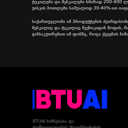
ტეკილები
და
მესკალები
ხშირად
200-400
ლ
ვისკის
ბოთლები
საშუალოდ
30-40%-
ით
იაფ
საქართველოში
ამ
პროდუქტების
ძვირფასობ
მესკალიც
და
ტეკილაც
მექსიკიდან
მოდის
,
რ
განსაკუთრებით
იმ
ფონზე
,
როცა
ქვეყნის
ბაზ
BTUAI ბიზნესისა და
ტექნოლოგიების უნივერსიტეტის