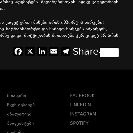
არსაც
აღემატება
.
შედარებისთვის
,
იგივე
კატეგორიის
ია
.
ის
კიდევ
ერთი
მიზეზი
არის
იმპორტის
ხარჯები
:
აც
სატრანსპორტო
და
საბაჟო
ხარჯებს
აძვირებს
,
არზე
დიდი
მოცულობის
მოთხოვნა
ჯერ
კიდევ
არ
არის
.
Facebook
X
LinkedIn
Email
Telegram
Share
მთავარი
FACEBOOK
ჩვენ შესახებ
LINKEDIN
ანალიტიკა
INSTAGRAM
პოდკასტები
SPOTIFY
ქეისები