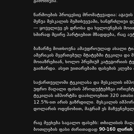
გამოიწვია
.
წარმოების
პროცესიც
შრომატევადია
:
აგავის
შეწვა
მესკალის
შემთხვევაში
,
ხანგრძლივი
დ
—
ყოველივე
ეს
დროსა
და
ხელოვნებას
მოი
ხშირად
მცირე
პარტიებით
მზადდება
,
რაც
ავ
ბაზარზე
მოთხოვნა
ამავდროულად
ახალი
ტი
ამერიკის
შეერთებულ
შტატებში
ტეკილა
და
მოიაზრებიან
,
ხოლო
პრემიუმ
კატეგორიის
ტ
გაიზარდა
.
ასეთ
ვითარებაში
ფასების
კლება
საქართველოში
ტეკილასა
და
მესკალის
იმპ
უფრო
მაღალი
ფასის პროდუქტებზეა
ორიენ
ტეკილას
იმპორტმა
დაახლოებით
320
ათასი
12.5%-
ით
არის
გაზრდილი
.
მესკალის იმპორ
დოლარის ოდენობით, მაგრამ ეს მაჩვენებელ
რაც
შეეხება
საცალო
ფასებს
:
თბილისის
მაღ
ბოთლების
ფასი
ძირითადად
90-160
ლარის