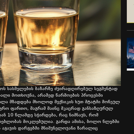
ოს
სასმელების
ბაზარზე
ძვირადღირებულ სეგმენტად
ღალი
მოთხოვნა
,
არამედ
წარმოების
პროცესში
ილა
მზადდება
მხოლოდ
მექსიკის
ხუთ
შტატში
მოწეულ
ფრო
ფართო
,
მაგრამ
მაინც
მკაცრად
განსაზღვრულ
დან
10
წლამდე
სჭირდება
,
რაც
ნიშნავს
,
რომ
ლებლობას
მოკლებულია
.
გარდა
ამისა
,
ბოლო
წლებში
ა
აგავის
დარგებში
მნიშვნელოვანი
ზარალიც