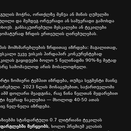
გულის
მოჭრა
,
ორთქლზე
შეწვა
ან
მიწის
ღუმელში
უღილი
და
შემდეგ
ორჯერადი
ან
სამჯერადი
გამოხდა
თხოვს
.
განსაკუთრებული
მესკალები
ან
ტეკილები
ტომატურად
ზრდის
ერთეულის
ღირებულებას
.
პის
მომხმარებლების
ზრდითაც
იზრდება
:
მაგალითად
,
მესკალი
უკვე
ვისკის
პირდაპირ
კონკურენტებად
ეკილას
გაყიდვები
ბოლო
5
წელიწადში
90%-
ზე
მეტად
არც
სამომავლოდ
არის
მოსალოდნელი
.
ორტი
ზომიერი
ტემპით
იზრდება
,
თუმცა
სეგმენტი
მაინც
ტირებული
. 2023
წლის
მონაცემებით
,
საქართველოში
აშშ
დოლარი
შეადგინა
,
რაც
წინა
წელთან
შედარებით
ტი ბევრად ნაკლებია — მხოლოდ 40-50 ათას
იც ნელ-ნელა იზრდება.
აზიებში
სტანდარტული
0.7
ლიტრიანი
ტეკილას
ფარგლებში
მერყეობს
,
ხოლო
პრემიუმ
კლასის