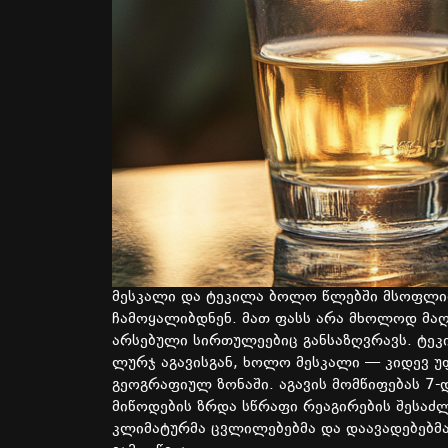
მესკალი
და
ტეკილა
ბოლო
წლებში
მსოფლი
ჩამოყალიბდნენ
.
მათ
ფასს
არა
მხოლოდ
მა
არსებული
სირთულეებიც
განსაზღვრავს.
ტეკ
ლურჯ
აგავისგან
,
ხოლო
მესკალი
—
კიდევ
უ
გეოგრაფიულ
ზონაში
.
აგავის
მომწიფებას
7-
მიწოდების
ზრდა
სწრაფი
რეაგირების
შესაძ
კლიმატურმა
ცვლილებებმა
და
დაავადებებმ