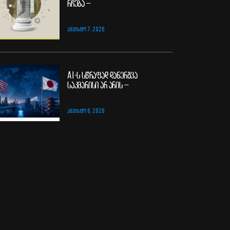
რჩება –
ᲐᲒᲕᲘᲡᲢᲝ 7, 2026
AI-ს სწრაფად დანერგვა
საკმარისი არ არის –
ᲐᲒᲕᲘᲡᲢᲝ 6, 2026