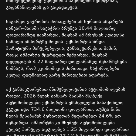
მნიშვნელოვნად
ეყრდნობა
საქონლის
შემოტანას
,
გადანაწილებას
და
გადაყიდვას
.
საგარეო
ვაჭრობის
მონაცემები
ამ
სურათს
ამყარებს
.
იანვარ
–
მაისში
სავაჭრო
ბრუნვა
10.44
მილიარდ
დოლარამდე
გაიზარდა
,
მაგრამ
ამ
ბრუნვის
უდიდესი
ნაწილი
იმპორტზე
მოდის
.
ექსპორტის
ზრდა
პოზიტიური
მაჩვენებელია
,
განსაკუთრებით
მაშინ
,
როცა
იმპორტი
მცირედით
შემცირდა
.
მაგრამ
დეფიციტის
4.22
მილიარდ
დოლარამდე
შენარჩუნება
ნიშნავს
,
რომ
ეკონომიკის
ძირითადი
საჭიროებები
კვლავ
დიდწილად
გარე
მიწოდებით
იფარება
.
აქ
განსაკუთრებით
მნიშვნელოვანია
ავტომობილების
როლი
. 2026
წლის
იანვარ
–
მაისში
მსუბუქი
ავტომობილები
ექსპორტის
უმსხვილესი
სასაქონლო
ჯგუფი
იყო
734.6
მილიონი
დოლარით
,
თუმცა
წინა
წლის
შესაბამის
პერიოდთან
შედარებით
24.6%-
ით
შემცირდა
.
იმპორტში
კი
მსუბუქი
ავტომობილები
კვლავ
პირველ
ადგილზეა
1.25
მილიარდი
დოლარით