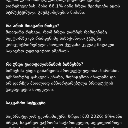
შექმნილ
ან
მნიშვნელოვნად
გადამუშავებულ
ღირებულებას
.
მისი
66.1%-
იანი
ზრდა
შეიძლება
იყოს
სტრუქტურული
გაუმჯობესების
ნიშანი
.
რა
არის
მთავარი
რისკი
?
მთავარი
რისკია
,
რომ
ზრდა
დარჩეს
რამდენიმე
სექტორზე
და
რამდენიმე
სასაქონლო
ჯგუფზე
კონცენტრირებული
,
ხოლო
ქვეყანა
კვლავ
მაღალი
სავაჭრო
დეფიციტით
იმუშაოს
.
რა
უნდა
გაითვალისწინოს
ბიზნესმა
?
ბიზნესმა
უნდა
გაზარდოს
პროდუქტიულობა
,
ხარისხი
,
ექსპორტზე
გასვლის
უნარი
,
მონაცემთა
ანალიზი
და
არ
დარჩეს
მხოლოდ
იმპორტირებული
პროდუქტის
გადაყიდვის
მოდელში
.
საკვანძო
სიტყვები
საქართველოს
ეკონომიკური
ზრდა
;
მშპ
2026; 9%-
იანი
ზრდა
;
საგარეო
ვაჭრობა
საქართველო
;
ადგილობრივი