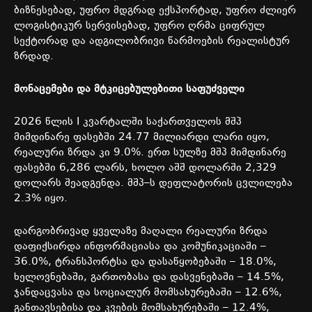
ბიზნესებად
,
უფრო
მდგრად
ექსპორტად
,
უფრო
ძლიერ
ლოგისტიკურ
სერვისებად
,
უფრო
ღრმა
ციფრულ
სექტორად
და
ადგილობრივი
წარმოების
რეალისტურ
ზრდად
.
მონაცემები
და
მტკიცებულებითი
საფუძველი
2026
წლის
I
კვარტალში
საქართველოს
მშპ
მიმდინარე
ფასებში
24.77
მილიარდი
ლარი
იყო
,
რეალური
ზრდა
კი
9.0%.
ერთ
სულზე
მშპ
მიმდინარე
ფასებში
6,286
ლარს
,
ხოლო
აშშ
დოლარში
2,329
დოლარს
შეადგენდა
.
მშპ
–
ს
დეფლატორის
ცვლილება
2.3%
იყო
.
დარგობრივად
ყველაზე
მაღალი
რეალური
ზრდა
დაფიქსირდა
ინფორმაციასა
და
კომუნიკაციაში
–
36.0%,
ტრანსპორტსა
და
დასაწყობებაში
– 18.0%,
ხელოვნებაში
,
გართობასა
და
დასვენებაში
– 14.5%,
ჯანდაცვასა
და
სოციალურ
მომსახურებაში
– 12.6%,
განთავსებისა
და
კვების
მომსახურებაში
– 12.4%,