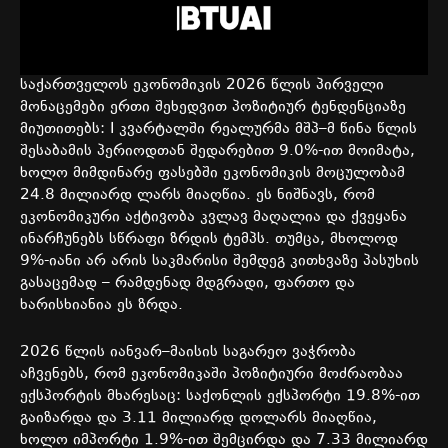
საქართველოს
ეკონომიკის
2026
წლის
პირველი
მონაცემები
ერთი
შეხედვით
პოზიტიურ ტენდენციაზე
მიუთითებს: I კვარტალში
რეალურმა
მშპ
–
მ
წინა
წლის
შესაბამის
პერიოდთან
შედარებით
9.0%-
ით
მოიმატა
,
ხოლო
მიმდინარე
ფასებში
ეკონომიკის
მოცულობამ
24.8
მილიარდ
ლარს
მიაღწია
.
ეს
ნიშნავს
,
რომ
ეკონომიკური
აქტივობა
კვლავ
მაღალია
და
ქვეყანა
ინარჩუნებს
სწრაფი
ზრდის
ტემპს
.
თუმცა,
მხოლოდ
9%-
იანი
არ არის საკმარისი შემდეგ კითხვაზე პასუხის
გასაცემად –
რამდენად
მდგრადი
,
ფართო
და
ხარისხიანია
ეს
ზრდა
.
2026
წლის
იანვარ
–
მაისის
საგარეო
ვაჭრობა
აჩვენებს
,
რომ
ეკონომიკაში
პოზიტიური
მოძრაობაა
ექსპორტის
მხარესაც
:
საქონლის
ექსპორტი
19.8%-
ით
გაიზარდა
და
3.11
მილიარდ
დოლარს
მიაღწია
,
ხოლო
იმპორტი
1.9%-
ით
შემცირდა
და
7.33
მილიარდ