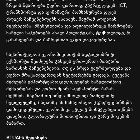
ზრდის
წყაროები
უფრო
ფართოდ
გავრცელდეს
. ICT,
ტრანსპორტი
და
ფინანსური
მომსახურება
დღეს
ძლიერ
მაჩვენებლებს ასახავს
,
მაგრამ
სოფლის
მეურნეობა
,
მშენებლობა
და
ადგილობრივი
წარმოების
ნაწილი
საჭიროებს
ახალ
პოლიტიკას
,
ტექნოლოგიურ
განახლებას
და
ბაზრებთან
უკეთ
დაკავშირებას
.
საქართველოს
ეკონომიკისთვის
ადგილობრივი
ექსპორტი
შეიძლება
გახდეს
ერთ
–
ერთი
მთავარი
ხარისხის
მაჩვენებელი
.
თუ
ეს
ზრდა
გაგრძელდება
და
უფრო
მრავალფეროვან
სექტორებში
გადავა
,
ქვეყანა
შეძლებს
იმპორტდამოკიდებულების
ნაწილობრივ
შემცირებას
და
უფრო
მყარ
საექსპორტო
ბაზას
შექმნის
.
მაგრამ
თუ
ზრდა
მხოლოდ
რამდენიმე
ნედლეულზე
,
მადანზე
ან
სასაქონლო
ჯგუფზე
დარჩება
დამოკიდებული
,
ეკონომიკა
კვლავ
მოწყვლადი
იქნება
ფასების
,
გლობალური
მოთხოვნისა
და
გარე
შოკების
მიმართ
.
BTUAI-
ს
შეფასება