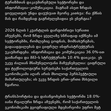
ტურიზმთან
დაკავშირებული
სექტორები
და
ინფორმაცია
–
კომუნიკაცია
.
მაგრამ
ასეთ
ზრდას
ყოველთვის
უნდა
დავუსვათ
მეორე
კითხვა
:
რა
ქმნის
მას
და
რამდენად
გაგრძელებადია
ეს
ენერგია
?
2026
წლის
I
კვარტლის
დარგობრივი
სურათი
აჩვენებს
,
რომ
ზრდა
ყველაზე
სწრაფად
იქმნება
იმ
სექტორებში
,
რომლებიც
ცოდნას
,
მომსახურებას
,
გადაადგილებას
და
ციფრულ
ინფრასტრუქტურას
უკავშირდება
.
ინფორმაცია
და
კომუნიკაცია
36.0%-
ით
გაიზარდა
და
მშპ
–
ს
სტრუქტურაში
10.4%
დაიკავა
.
ეს
უკვე
ძალიან
მნიშვნელოვანი
მაჩვენებელია
:
ციფრული
და
ტექნოლოგიური
სერვისები
საქართველოს
ეკონომიკაში
აღარ
არის
მხოლოდ
პერსპექტიული
მიმართულება
;
ის
უკვე
ზრდის
ერთ
–
ერთი
მსხვილი
წყაროა
.
ტრანსპორტისა
და
დასაწყობების
სექტორში
18.0%-
იანი
რეალური
ზრდა
აჩვენებს
,
რომ
საქართველოს
ეკონომიკაში
გეოგრაფიული
მდებარეობა
უფრო
მეტ