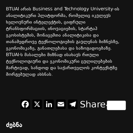
BTUAI
არის
Business and Technology University-
ის
ანალიტიკური
პლატფორმა
,
რომელიც
იკვლევს
ხელოვნური
ინტელექტის
,
ციფრული
ტრანსფორმაციის
,
ინოვაციების
,
სტარტაპ
ეკოსისტემის
,
მონაცემთა
ანალიტიკისა
და
თანამედროვე
ტექნოლოგიების
გავლენას
ბიზნესზე
,
ეკონომიკაზე
,
განათლებასა
და
საზოგადოებაზე
.
BTUAI-
ს
მასალები
მიზნად
ისახავს
რთული
ტექნოლოგიური
და
ეკონომიკური
ცვლილებების
მარტივად
,
სანდოდ
და
საქართველოს
კონტექსტზე
მორგებულად
ახსნას
.
Facebook
X
LinkedIn
Email
Telegram
Share
ძებნა