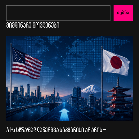
ძებნა
მიმდინარე მოვლენები
AI-ს სწრაფად დანერგვა საკმარისი არ არის –