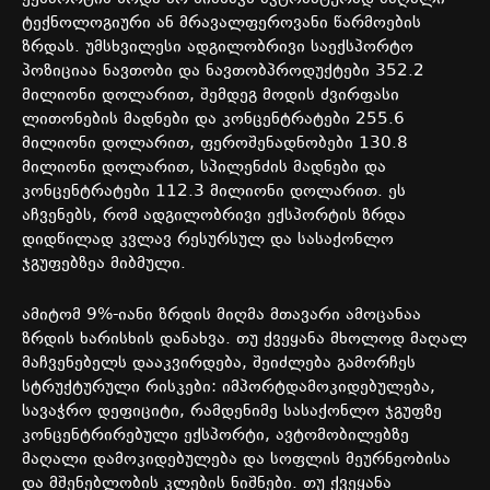
ტექნოლოგიური
ან
მრავალფეროვანი
წარმოების
ზრდას
.
უმსხვილესი
ადგილობრივი
საექსპორტო
პოზიციაა
ნავთობი
და
ნავთობპროდუქტები
352.2
მილიონი
დოლარით
,
შემდეგ
მოდის
ძვირფასი
ლითონების
მადნები
და
კონცენტრატები
255.6
მილიონი
დოლარით
,
ფეროშენადნობები
130.8
მილიონი
დოლარით
,
სპილენძის
მადნები
და
კონცენტრატები
112.3
მილიონი
დოლარით
.
ეს
აჩვენებს
,
რომ
ადგილობრივი
ექსპორტის
ზრდა
დიდწილად
კვლავ
რესურსულ
და
სასაქონლო
ჯგუფებზეა
მიბმული
.
ამიტომ
9%-
იანი
ზრდის
მიღმა
მთავარი
ამოცანაა
ზრდის
ხარისხის
დანახვა
.
თუ
ქვეყანა
მხოლოდ
მაღალ
მაჩვენებელს
დააკვირდება
,
შეიძლება
გამორჩეს
სტრუქტურული
რისკები
:
იმპორტდამოკიდებულება
,
სავაჭრო
დეფიციტი
,
რამდენიმე
სასაქონლო
ჯგუფზე
კონცენტრირებული
ექსპორტი
,
ავტომობილებზე
მაღალი
დამოკიდებულება
და
სოფლის
მეურნეობისა
და
მშენებლობის
კლების
ნიშნები
.
თუ
ქვეყანა