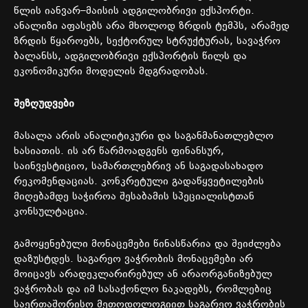
წლის
იანვარ
–
მაისის
ადგილობრივი
ექსპორტი
.
ანალიზი
აფასებს
არა
მხოლოდ
ზრდის
ტემპს
,
არამედ
ზრდის
წყაროებს
,
სექტორულ
სტრუქტურას
,
სავაჭრო
ბალანსს
,
ადგილობრივი
ექსპორტის
წილს
და
ეკონომიკური
მოდელის
მდგრადობას
.
შეზღუდვები
მასალა
არის
ანალიტიკური
და
საგანმანათლებლო
ხასიათის
.
ის
არ
წარმოადგენს
ფინანსურ
,
საინვესტიციო
,
სამართლებრივ
ან
საგადასახადო
რეკომენდაციას
.
კონკრეტული
გადაწყვეტილების
მიღებამდე
საჭიროა
შესაბამის
სპეციალისტთან
კონსულტაცია
.
გამოყენებული
მონაცემები
წინასწარია
და
შეიძლება
დაზუსტდეს
.
საგარეო
ვაჭრობის
მონაცემები
არ
მოიცავს
არადეკლარირებულ
ან
არაორგანიზებულ
ვაჭრობას
და
იმ
სასაქონლო
ნაკადებს
,
რომლებიც
საერთაშორისო
მეთოდოლოგიით
საგარეო
ვაჭრობის