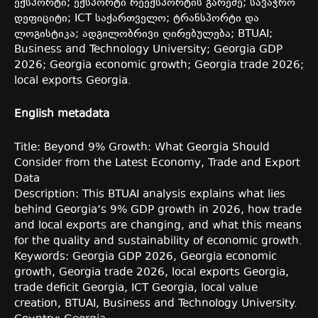
ექსპორტი
;
ექსპორტი
რეექსპორტის
გარეშე
;
სავაჭრო
დეფიციტი
; ICT
საქართველო
;
ტრანსპორტი
და
ლოგისტიკა
;
ადგილობრივი
ღირებულება
; BTUAI;
Business and Technology University; Georgia GDP
2026; Georgia economic growth; Georgia trade 2026;
local exports Georgia.
English metadata
Title: Beyond 9% Growth: What Georgia Should
Consider from the Latest Economy, Trade and Export
Data
Description: This BTUAI analysis explains what lies
behind Georgia’s 9% GDP growth in 2026, how trade
and local exports are changing, and what this means
for the quality and sustainability of economic growth.
Keywords: Georgia GDP 2026, Georgia economic
growth, Georgia trade 2026, local exports Georgia,
trade deficit Georgia, ICT Georgia, local value
creation, BTUAI, Business and Technology University.