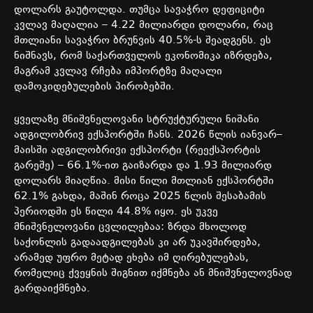
დოლარს
გაუტოლდა
.
თუმცა
სავაჭრო
დეფიციტი
კვლავ
მაღალია
– 4.22
მილიარდი
დოლარი
,
რაც
მთლიანი
სავაჭრო
ბრუნვის
40.5%-
ს
შეადგენს
.
ეს
ნიშნავს
,
რომ
საქართველოს
ეკონომიკა
იზრდება
,
მაგრამ
კვლავ
რჩება
იმპორტზე
მაღალი
დამოკიდებულების
პირობებში
.
ყველაზე
მნიშვნელოვანი
სტრუქტურული
ნიშანი
ადგილობრივ
ექსპორტში
ჩანს
. 2026
წლის
იანვარ
–
მაისში
ადგილობრივი
ექსპორტი
(
რეექსპორტის
გარეშე)
– 66.1%-
ით
გაიზარდა
და
1.93
მილიარდ
დოლარს
მიაღწია
.
მისი
წილი
მთლიან
ექსპორტში
62.1%
გახდა
,
მაშინ
როცა
2025
წლის
შესაბამის
პერიოდში
ეს
წილი
44.8%
იყო
.
ეს
უკვე
მნიშვნელოვანი
ცვლილებაა
:
ზრდა
მხოლოდ
საქონლის
გადაადგილებას
კი
არ
უკავშირდება
,
არამედ
უფრო
მეტად
ეხება
იმ
ღირებულებას
,
რომელიც
ქვეყნის
შიგნით
იქმნება
ან
მნიშვნელოვნად
გარდაიქმნება
.