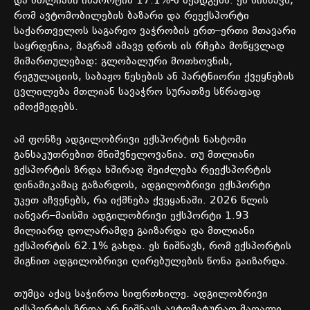
და
მთლიანი
იმპორტის
17.1%-
ს
შეადგენს
.
ეს
ნიშნავს
,
რომ
ავტომობილების
ბაზარი
და
რეექსპორტი
საქართველოს
საგარეო
ვაჭრობის
ერთ
–
ერთი
მთავარი
საყრდენია
,
მაგრამ
ამავე
დროს
ის
რჩება
მოწყვლად
მიმართულებად
:
გლობალური
მოთხოვნის
,
რეგულაციის
,
საბაჟო
წესების
ან
პარტნიორი
ქვეყნების
ცვლილება
მთლიან
სავაჭრო
სურათზე
სწრაფად
იმოქმედებს
.
ამ
ფონზე
ადგილობრივი
ექსპორტის
ნახტომი
განსაკუთრებით
მნიშვნელოვანია
.
თუ
მთლიანი
ექსპორტის
ზრდა
ხშირად
შეიძლება
რეექსპორტის
დინამიკამაც
გაზარდოს
,
ადგილობრივი
ექსპორტი
უკეთ
აჩვენებს
,
რა
იქმნება
ქვეყანაში
. 2026
წლის
იანვარ
–
მაისში
ადგილობრივი
ექსპორტი
1.93
მილიარდ
დოლარამდე
გაიზარდა
და
მთლიანი
ექსპორტის
62.1%
გახდა
.
ეს
ნიშნავს
,
რომ
ექსპორტის
შიგნით
ადგილობრივი
ღირებულების
წონა
გაიზარდა
.
თუმცა
აქაც
საჭიროა
სიფრთხილე
.
ადგილობრივი
ექსპორტის
ზრდა
არ
ნიშნავს
ავტომატურად
მაღალი