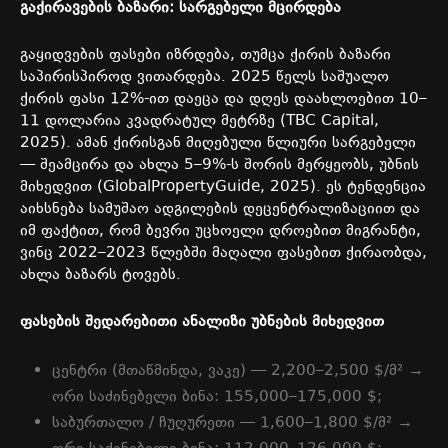
გაქირავების
ბაზარი
:
სარგებელი
მცირდება
გაყიდვების
ფასები
იზრდება
,
თუმცა
ქირის
ბაზარი
საპირისპიროდ
ვითარდება
. 2025
წელს
საშუალო
ქირის
ფასი
12%-
ით
დაეცა
და
დღეს
დაახლოებით
10–
11
დოლარია
კვადრატულ
მეტრზე
(TBC Capital,
2025).
ამან
ქირისგან
მიღებული
წლიური
სარგებელი
—
შეამცირა
და
ახლა
5–9%-
ს
შორის
მერყეობს
,
უბნის
მიხედვით
(GlobalPropertyGuide, 2025).
ეს
ტენდენცია
აიხსნება
სამუშაო
ადგილების
დეცენტრალიზაციით
და
იმ
ფაქტით
,
რომ
ბევრი
უცხოელი
დროებით
მიგრანტი
,
ვინც
2022–2023
წლებში
მაღალი
ფასებით
ქირაობდა
,
ახლა
ბაზარს
ტოვებს
.
ფასების
შედარებითი
ანალიზი
უბნების
მიხედვით
ცენტრი
(
მთაწმინდა
,
ვაკე
) — 2,200–2,500 $/
მ
² →
ორი
საძინებელი
ბინა
: 155,000–175,000 $;
საბურთალო
/
ჩუღურეთი
— 1,600–1,800 $/
მ
² →