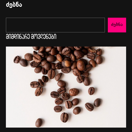
ძებნა
ძებნა
მიმდინარე მოვლენები