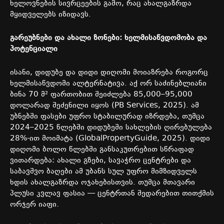
ხელოვნების
სივრცეების
გამო
,
რაც
ახალგაზრდა
მყიდველებს
იზიდავს
.
გარეუბნები
და
ახალი
ზონები
:
ხელმისაწვდომობა
და
პოტენციალი
ისანი
,
დიდუბე
და
დიდი
დიღომი
მოიაზრება
როგორც
ხელმისაწვდომი
ალტერნატივა
.
აქ
ორ
საძინებლიანი
ბინა
70
მ
²
ფართობით
შეიძლება
85,000–95,000
დოლარად
შეძენილი
იყოს
(PB Services, 2025).
ამ
უბნებში
ფასები
უფრო
სტაბილურად
იზრდება
,
თუმცა
2024–2025
წლებში
დიდუბეში
სახლების
ღირებულება
28%-
ით
მოიმატა
(GlobalPropertyGuide, 2025).
დიდი
დიღომი
ბოლო
წლებში
განსაკუთრებით
სწრაფად
ვითარდება
:
ახალი
გზები
,
სავაჭრო
ცენტრები
და
საბავშვო
ბაღები
ამ
უბანს
სულ
უფრო
მიმზიდველს
ხდის
ახალგაზრდა
ოჯახებისთვის
.
თუმცა
მთავარი
პლუსი
კვლავ
ფასია
—
ცენტრთან
შედარებით
თითქმის
ორჯერ
იაფი
.