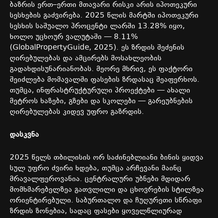
ბაზრის
ერთ
–
ერთი
მთავარი
რისკი
არის
იპოთეკური
სესხების
გაძვირება
. 2025
წლის
მარტში
იპოთეკური
სესხის
საშუალო
პროცენტი
ლარში
13.28%
იყო
,
ხოლო
უცხოურ
ვალუტაში
— 8.11%
(GlobalPropertyGuide, 2025).
ეს
ზრდის
შეძენის
ღირებულებას
და
ამცირებს
მოსახლეობის
გადახდისუნარიანობას
.
მეორე
მხრივ
,
ეს
ფაქტორი
შეიძლება
მომავალში
ფასების
ზრდასაც
შეაფერხოს
.
თუმცა
,
ინფრასტრუქტურული
პროექტები
—
ახალი
მეტროს
ხაზები
,
გზები
და
სკოლები
—
გარეუბნების
ღირებულებას
კიდევ
უფრო
გაზრდის
.
დასკვნა
2025
წელს
თბილისის
ორ
საძინებლიანი
ბინის
ყიდვა
სულ
უფრო
ძვირი
ხდება
,
თუმცა
არჩევანი
მაინც
მრავალფეროვანია
.
ცენტრალური
უბნები
მდიდარ
მომხმარებელზეა
გათვლილი
და
ცხოვრების
სტილზეა
ორიენტირებული
.
საბურთალო
და
ჩუღურეთი
სწრაფი
ზრდის
ზონებია
,
სადაც
ფასები
ყოველწლიურად