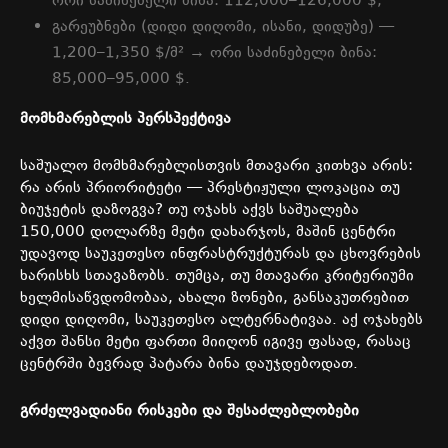
ორი
საძინებელი
ბინა
: 112,000–126,000 $;
გარეუბნები
(
დიდი
დიღომი
,
ისანი
,
დიდუბე
) —
1,200–1,350 $/
მ
² →
ორი
საძინებელი
ბინა
:
85,000–95,000 $.
მომხმარებლის
პერსპექტივა
საშუალო
მომხმარებლისთვის
მთავარი
კითხვა
არის
:
რა
არის
პრიორიტეტი
—
პრესტიჟული
ლოკაცია
თუ
ბიუჯეტის
დაზოგვა
?
თუ
ოჯახს
აქვს
საშუალება
150,000
დოლარზე
მეტი
დახარჯოს
,
მაშინ
ცენტრი
უდავოდ
საუკეთესო
ინფრასტრუქტურას
და
ცხოვრების
ხარისხს
სთავაზობს
.
თუმცა
,
თუ
მთავარი
კრიტერიუმი
ხელმისაწვდომობაა
,
ახალი
ზონები
,
განსაკუთრებით
დიდი
დიღომი
,
საუკეთესო
ალტერნატივაა
.
აქ
ოჯახებს
აქვთ
შანსი
მეტი
ფართი
მიიღონ
იგივე
ფასად
,
რასაც
ცენტრში
ბევრად
პატარა
ბინა
დაუჯდებოდათ
.
გრძელვადიანი
რისკები
და
შესაძლებლობები