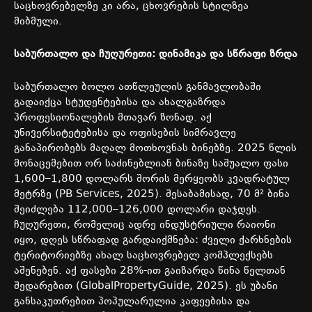
საცხოვრებელზე
კი
არა
,
ცხოვრების
სტილზეა
მიბმული
.
საბურთალო
და
ჩუღურეთი
:
დინამიკა
და
სწრაფი
ზრდა
საბურთალო
ბოლო
ათწლეულის
განმავლობაში
გადაიქცა
სტუდენტებისა
და
ახალგაზრდა
პროფესიონალების
მთავარ
ზონად
.
აქ
უნივერსიტეტებისა
და
ოფისების
სიმრავლე
განაპირობებს
მაღალ
მოთხოვნას
ბინებზე
. 2025
წლის
მონაცემებით
ორ
საძინებლიან
ბინაზე
საშუალო
ფასი
1,600–1,800
დოლარს
შორის
მერყეობს
კვადრატულ
მეტრზე
(PB Services, 2025).
შესაბამისად
, 70
მ
²
ბინა
შეიძლება
112,000–126,000
დოლარი
დაჯდეს
.
ჩუღურეთი
,
რომელიც
ადრე
ინდუსტრიული
რაიონი
იყო
,
დღეს
სწრაფად
გარდაიქმნება
:
ძველი
ქარხნების
ტერიტორიებზე
ახალ
საცხოვრებელ
კომპლექსებს
აშენებენ
.
აქ
ფასები
28%-
ით
გაიზარდა
წინა
წელთან
შედარებით
(GlobalPropertyGuide, 2025).
ეს
უბანი
განსაკუთრებით
პოპულარულია
კაფეებისა
და