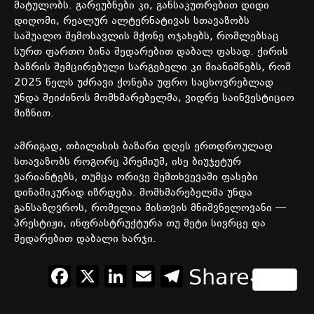
მატულობს
.
გარეუბნები
კი
,
განსაკუთრებით
დიდი
დიღომი
,
რეალურ
ალტერნატივას
სთავაზობს
საშუალო
შემოსავლის
მქონე
ოჯახებს
,
რომლებსაც
სურთ
ფართო
ბინა
შედარებით
დაბალ
ფასად
.
ქირის
ბაზრის
შემცირებული
სარგებელი
კი
მიანიშნებს
,
რომ
2025
წელს
უძრავი
ქონება
უფრო
საცხოვრებლად
უნდა
შეიძინოს
მომხმარებელმა
,
ვიდრე
საინვესტიციო
მიზნით
.
ამრიგად
,
თბილისის
ბაზარი
დღეს
ერთდროულად
სთავაზობს
როგორც
პრემიუმ
,
ისე
ბიუჯეტურ
ვარიანტებს
,
თუმცა
ორივე
შემთხვევაში
ფასები
დინამიკურად
იზრდება
.
მომხმარებელმა
უნდა
განსაზღვროს
,
რომელია
მისთვის
მნიშვნელოვანი
—
პრესტიჟი
,
ინფრასტრუქტურა
თუ
მეტი
სივრცე
და
შედარებით
დაბალი
ხარჯი
.
Facebook
X
LinkedIn
Email
Telegram
Share