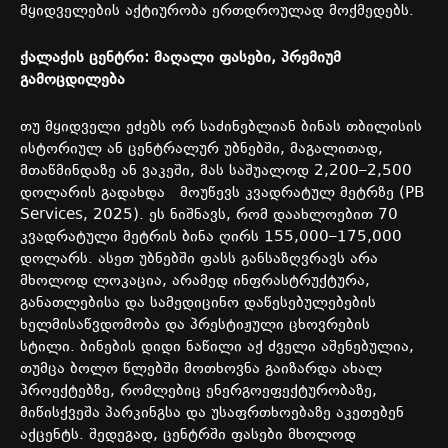
მყიდველების
აქტიურობა
ერთდროულად
მოქმედებს
.
ქალაქის
ცენტრი
:
მაღალი
ფასები
,
პრემიუმ
გამოცდილება
თუ
მყიდველი
ეძებს
ორ
საძინებლიან
ბინას
თბილისის
ისტორიულ
ან
ცენტრალურ
უბნებში
,
მაგალითად
,
მთაწმინდაზე
ან
ვაკეში
,
მას
საშუალოდ
2,200–2,500
დოლარის
გადახდა
მოუწევს
კვადრატულ
მეტრზე
(PB
Services, 2025).
ეს
ნიშნავს
,
რომ
დაახლოებით
70
კვადრატული
მეტრის
ბინა
ღირს
155,000–175,000
დოლარს
.
ასეთ
უბნებში
ფასს
განსაზღვრავს
არა
მხოლოდ
ლოკაცია
,
არამედ
ინფრასტრუქტურა
,
განათლებისა
და
სამედიცინო
დაწესებულებების
ხელმისაწვდომობა
და
პრესტიჟული
ცხოვრების
სტილი
.
ბინების
დიდი
ნაწილი
აქ
ძველი
აშენებულია
,
თუმცა
ბოლო
წლებში
მოთხოვნა
გაიზარდა
ახალ
პროექტებზე
,
რომლებიც
ენერგოეფექტურობაზე
,
მიწისქვეშა
პარკინგსა
და
უსაფრთხოებაზე
აკეთებენ
აქცენტს
.
შედეგად
,
ცენტრში
ფასები
მხოლოდ