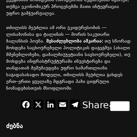
ქვეყანაში
ნომადების
რაოდენობა
შედარებით
მცირეა
,
თუმცა
ეკონომიკურ
პროცესებში
მათი
ინტეგრაცია
უფრო
გამჭვირვალეა
.
თბილისს
შეუძლია
ამ
ორი
უკიდურესობის
—
ლისაბონისა
და
ტალინის
—
შორის
საკუთარი
ბალანსის
პოვნა
.
შესაძლებლობა
აშკარაა
:
თუ
სწორად
მოხდება
საცხოვრებელი
პოლიტიკის
დაგეგმვა
(
ახალი
მშენებლობები
,
დაბალბიუჯეტიანი
საცხოვრებელი
),
თუ
მოხდება
ინფრასტრუქტურაში
ინვესტირება
და
თანდათან
შემუშავდება
უფრო
სამართლიანი
საგადასახადო
მოდელი
,
თბილისს
შეუძლია
გახდეს
ერთ
–
ერთი
ყველაზე
მდგრადი
ჰაბი
ციფრული
ნომადებისთვის
მსოფლიოში
.
Facebook
X
LinkedIn
Email
Telegram
Share
ძებნა