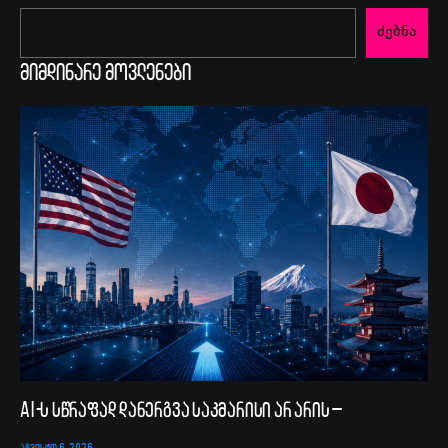
ძებნა
მიმდინარე მოვლენები
AI-ს სწრაფად დანერგვა საკმარისი არ არის –
ᲐᲒᲕᲘᲡᲢᲝ 6, 2026