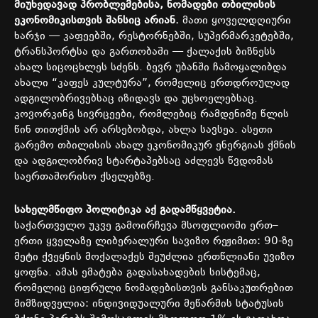
მიუხედავად
პრობლემებისა
,
ნომადები
თბილისის
ეკონომიკისთვის
შანსიც
არიან
.
მათი
ყოველდღიური
ხარჯი
—
კაფეებში
,
რესტორნებში
,
სუპერმარკეტებში
,
ტრანსპორტსა
და
გართობაში
—
ქალაქის
ბიზნესს
ახალ
სიცოცხლეს
სძენს
.
ბევრ
უბანში
ჩამოყალიბდა
ახალი
“
კაფეს
კულტურა
”,
რომელიც
ერთდროულად
ადგილობრივებსაც
იზიდავს
და
უცხოელებსაც
.
კოვორკინგ
სივრცეები
,
რომლებიც
რამდენიმე
წლის
წინ
თითქმის
არ
არსებობდა
,
ახლა
სავსეა
.
ასეთი
გარემო
თბილისის
ახალ
ეკონომიკურ
ენერგიას
ქმნის
და
ადგილობრივ
სტარტაპებსაც
აძლევს
წვდომას
საერთაშორისო
ქსელებზე
.
სახელმწიფო
პოლიტიკა
აქ
გადამწყვეტია
.
საქართველო
უკვე
გამოირჩევა
მსოფლიოში
ერთ
–
ერთი
ყველაზე
ლიბერალური
სავიზო
რეჟიმით
: 90-
ზე
მეტი
ქვეყნის
მოქალაქეს
შეუძლია
ერთწლიანი
უვიზო
ყოფნა
.
ამას
ემატება
გადასახადების
სისტემაც
,
რომელიც
ციფრული
ნომადებისთვის
განსაკუთრებით
მიმზიდველია
:
ინდივიდუალური
მეწარმის
სტატუსის