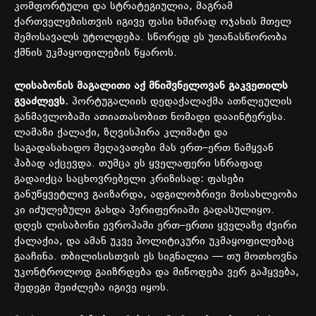
კომფორტული
და
სტრატეგიულია
,
მაგრამ
ქართველებისთვის
იგივე
ფასი
ხშირად
ოჯახის
მთელ
შემოსავალს
უტოლდება
.
სწორედ
ეს
უთანასწორობა
ქმნის
უკმაყოფილების
წყაროს
.
ლისაბონის
მაგალითი
აქ
მნიშვნელოვან
გაკვეთილს
გვაძლევს
.
პორტუგალიის
დედაქალაქმა
ათწლეულის
განმავლობაში
ათიათასობით
ნომადი
დააინტერესა
.
ლამაზი
ქალაქი
,
ზღვისპირა
კლიმატი
და
საგადასახადო
შეღავათები
მას
ერთ
–
ერთ
წამყვან
ჰაბად
აქცევდა
.
თუმცა
ეს
ყველაფერი
სწრაფად
გადაიქცა
საცხოვრებელი
კრიზისად
:
ფასები
განუწყვეტლივ
გაიზარდა
,
ადგილობრივი
მოსახლეობა
კი
იძულებული
გახდა
პერიფერიაში გადასულიყო
.
დღეს
ლისაბონი
ევროპაში
ერთ
–
ერთი
ყველაზე
ძვირი
ქალაქია
,
და
ამან
უკვე
პოლიტიკური
უკმაყოფილებაც
გააჩინა
.
თბილისისთვის
ეს
სიგნალია
—
თუ
მოთხოვნა
უკონტროლოდ
გაიზრდება
და
მიწოდება
ვერ
გაჰყვება
,
შედეგი
შეიძლება
იგივე
იყოს
.