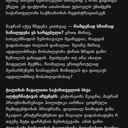
მქონე
პირებს
შემოსავლის
მხოლოდ
1%-
ის
გადახდა
უწევთ
.
ეს
ფაქტორი
ათასობით
უცხოელს
უბიძგებს
საქართველოში
საქმიანობის
რეგისტრაციისკენ
.
მაგრამ
აქვე
ჩნდება
კითხვაც
—
რამდენად
სწორად
ნაწილდება
ეს
სარგებელი
?
ერთი
მხრივ
,
სახელმწიფოს
შემოსავალი
მცირედია
,
რადგან
გადასახადი
ძალიან
დაბალია
.
მეორე
მხრივ
,
ადგილობრივი
მოსახლეობა
ქირის
ზრდის
გამო
ზეწოლას
განიცდის
.
შეიძლება
თუ
არა
ახალი
მოდელის
შექმნა
,
რომელიც
ერთდროულად
შეინარჩუნებს
ნომადების
მოზიდვას
და
დაიცავს
ადგილობრივ
მოსახლეობასაც
?
ტალინის
მაგალითი
საქართველოს
სხვა
ალტერნატივას
აჩვენებს
.
ესტონეთმა
მკაცრი
,
მაგრამ
პროგნოზირებადი
პოლიტიკა
აირჩია
:
ციფრული
რეზიდენტობის
პროგრამა
,
დიჯითალ
ნომადის
ვიზა
მკაფიო
კრიტერიუმებით
და
მაღალი
გადასახადები
6
თვეზე
მეტი
დარჩენის
შემთხვევაში
.
ამის
გამო