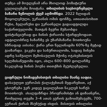
თუმცა
ამ
მოვლენამ
არა
მხოლოდ
პოზიტიური
ცვლილებები
მოიტანა
.
თბილისის
საცხოვრებელი
ბაზარი
ზეწოლის
ქვეშ
აღმოჩნდა
. 2022
წლიდან
მოყოლებული
,
უკრაინის
ომის
ფონზე
,
ათიათასობით
რუსი
,
ბელარუსი
და
უკრაინელი
გადაადგილდა
საქართველოში
.
მათგან
ბევრი
მუშაობდა
დისტანციურად
და
ბინის
ქირაობა
სჭირდებოდათ
.
ადგილობრივ
ბაზარზე
ეს
უზარმაზარი
მოთხოვნა
სწრაფად
აისახა
:
ქირა
ერთ
წელიწადში
60%-
ზე
მეტად
გაიზარდა
.
ვაკესა
და
საბურთალოში
,
სადაც
ბინები
ადრე
საშუალო
შემოსავლის
მქონე
ოჯახებისთვის
ხელმისაწვდომი
იყო
,
ახლა
600–800
დოლარზე
ნაკლებად
ბინის
პოვნა
თითქმის
შეუძლებელია
.
ციფრული
ნომადებისთვის
თბილისი
მაინც
იაფია
.
დასავლეთ
ევროპის
ქალაქებთან
შედარებით
,
აქ
ცხოვრება
ჯერ
კიდევ
გაცილებით
ნაკლებ
ხარჯს
მოითხოვს
.
ახალგაზრდა
პროგრამისტი
ან
დიზაინერი
,
რომელიც
თვეში
3–4
ათას
ევროს
გამოიმუშავებს
, 700-
ევრიან
ქირას
მსუბუქად
იხდის
.
მისთვის
თბილისი