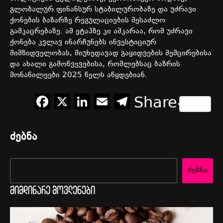
გლობალურ
ფინანსურ
სტაბილურობაზე
და
უძრავი
ქონების
ბაზარზე
რეგულაციების
შესაძლო
გამკაცრებაზე
.
ამ
ეტაპზე
კი
აშკარაა
,
რომ
უძრავი
ქონება
კვლავ
ინარჩუნებს
ინვესტიციურ
მიმზიდველობას
,
მიუხედავად
გაყიდვების
შემცირებისა
და
ახალი
გამოწვევებისა
,
რომლებსაც
ბაზრის
მონაწილეები
2025
წელს
აწყდებიან
.
Facebook
X
LinkedIn
Email
Telegram
Share
ძებნა
ძებნა
მიმდინარე მოვლენები