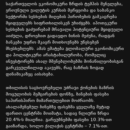
საქართველოს
ეკონომიკური
ზრდის
ტემპის
შენელება
,
ეროვნული
ვალუტის
კურსის
მერყეობა
და
საბანკო
სექტორში
სესხების
მიღების
პირობების
გამკაცრება
მყიდველებს
სიფრთხილისკენ
უბიძგებს
.
იპოთეკური
სესხების
გაძვირებამ
მრავალი
პოტენციური
მყიდველი
აიძულა
,
დროებით
გადაედო
ბინის
შეძენა
,
რადგან
ბანკები
უფრო
მკაცრ
მოთხოვნებს
უწესებენ
მსესხებლებს
.
ამას
ემატება
გლობალური
ეკონომიკური
და
პოლიტიკური
არასტაბილურობა
,
რომელიც
ინვესტორებს
ახალ
მშენებლობებში
მონაწილეობისგან
გარკვეულწილად
აკავებს
,
რაც
ბაზრის
ზოგად
დინამიკაზეც
აისახება
.
თბილისის
საცხოვრებელი
უძრავი
ქონების
ბაზრის
მოცულობის
შემცირების
ფონზე
,
ბინების
ფასები
საპირისპირო
მიმართულებით
მოძრაობს
.
ახალაშენებულ
ბინებზე
ფასებმა
ყველაზე
მეტად
ფართო
ცენტრში
მოიმატა
,
სადაც
წლიური
ზრდა
20.4%-
ს
მიაღწია
.
გარეუბნებში
ფასები
10.3%-
ით
გაიზარდა
,
ხოლო
ქალაქის
ცენტრში
– 7.1%-
ით
.