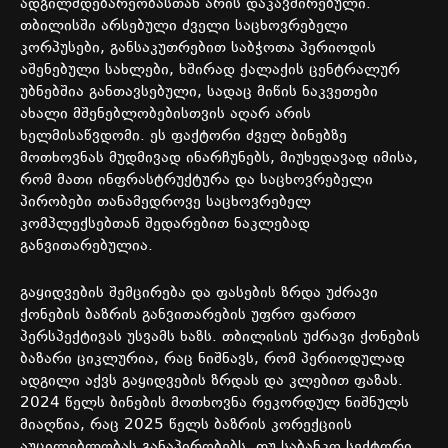
ადგილმდებარეობასთან
არის
დაკავშირებული
.
თბილისში
არსებული
ძველი
საცხოვრებელი
კორპუსები
,
განსაკუთრებით
საბჭოთა
პერიოდის
აშენებული
სახლები
,
ხშირად
ქალაქის
ცენტრალურ
უბნებშია
განთავსებული
,
სადაც
მიწის
ნაკვეთები
ახალი
მშენებლობებისთვის
აღარ
არის
ხელმისაწვდომი
.
ეს
ფაქტორი
ძველ
ბინებზე
მოთხოვნას
მუდმივად
ინარჩუნებს
,
მიუხედავად
იმისა
,
რომ
მათი
ინფრასტრუქტურა
და
საცხოვრებელი
პირობები
თანამედროვე
საცხოვრებელ
კომპლექსებთან
შედარებით
ნაკლებად
განვითარებულია
.
გაყიდვების
შემცირება
და
ფასების
ზრდა
უძრავი
ქონების
ბაზრის
განვითარების
უფრო
ფართო
პერსპექტივას
უსვამს
ხაზს
.
თბილისის
უძრავი
ქონების
ბაზარი
ციკლურია
,
რაც
ნიშნავს
,
რომ
პერიოდულად
ადგილი
აქვს
გაყიდვების
ზრდას
და
კლებით
ფაზას
.
2024
წელს
ბინების
მოთხოვნა
რეკორდულ
ნიშნულს
მიაღწია
,
რაც
2025
წელს
ბაზრის
კორექციის
აუცილებლობას
განაპირობებს
.
თუ
საბანკო
სექტორი