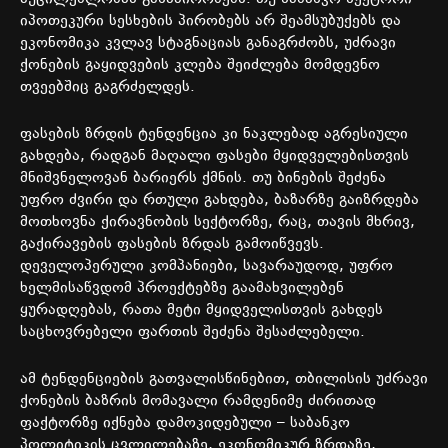
იპოთეკური
სესხების
პირობებს
არ
შეამსუბუქებს
და
ეკონომიკა
კვლავ
სტაგნაციას
განაგრძობს
,
უძრავი
ქონების
გაყიდვების
კლება
შეიძლება
მომდევნო
თვეებშიც
გაგრძელდეს
.
ფასების
ზრდის
ტენდენცია
კი
ნაკლებად
აგრესიული
გახდება
,
რადგან
მაღალი
ფასები
მყიდველებისთვის
მნიშვნელოვან
ბარიერს
ქმნის
.
თუ
ბინების
შეძენა
უფრო
ძვირი
და
რთული
გახდება
,
ბაზარზე
გაიზრდება
მოთხოვნა
ქირავნობის
სექტორზე
,
რაც
,
თავის
მხრივ
,
გაქირავების
ფასების
ზრდას
გამოიწვევს
.
დეველოპერული
კომპანიები
,
სავარაუდოდ
,
უფრო
ხელმისაწვდომ
პროექტებზე
გაამახვილებენ
ყურადღებას
,
რათა
მეტი
მყიდველისთვის
გახდეს
საცხოვრებელი
ფართის
შეძენა
შესაძლებელი
.
ამ
ტენდენციების
გათვალისწინებით
,
თბილისის
უძრავი
ქონების
ბაზრის
მომავალი
რამდენიმე
ძირითად
ფაქტორზე
იქნება
დამოკიდებული
–
საბანკო
პოლიტიკის
ცვლილებაზე
,
ეკონომიკურ
ზრდაზე
,