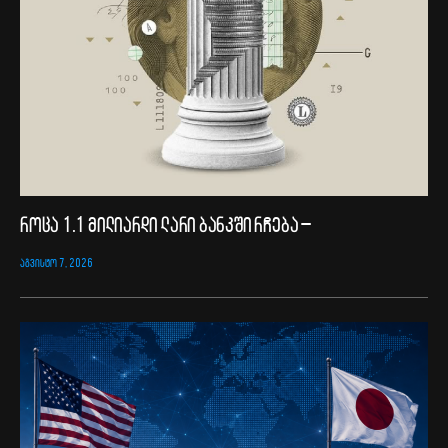
როცა 1.1 მილიარდი ლარი ბანკში რჩება –
ᲐᲒᲕᲘᲡᲢᲝ 7, 2026