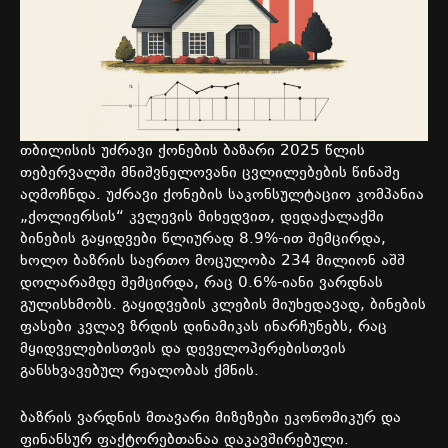
თბილისის
უძრავი
ქონების
ბაზარი
2025
წლის
თებერვალში
მნიშვნელოვანი
ცვლილებების
წინაშე
აღმოჩნდა
.
უძრავი
ქონების
საკონსულტაციო
კომპანია
„
ქოლიერსის
“
კვლევის
მიხედვით
,
დედაქალაქში
ბინების
გაყიდვები
წლიურად
8.9%-
ით
შემცირდა
,
ხოლო
ბაზრის
საერთო
მოცულობა
234
მილიონ
აშშ
დოლარამდე
შემცირდა
,
რაც
0.6%-
იანი
ვარდნას
გულისხმობს
.
გაყიდვების
კლების
მიუხედავად
,
ბინების
ფასები
კვლავ
ზრდის
დინამიკას
ინარჩუნებს
,
რაც
მყიდველებისთვის
და
დეველოპერებისთვის
განსხვავებულ
რეალობას
ქმნის
.
ბაზრის
ვარდნის
მთავარი
მიზეზები
ეკონომიკურ
და
ფინანსურ
ფაქტორებთანაა
დაკავშირებული
.