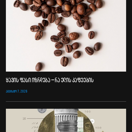
ყავის ფასი იზრდება – რა ელის კაფეების
ᲐᲒᲕᲘᲡᲢᲝ 7, 2026