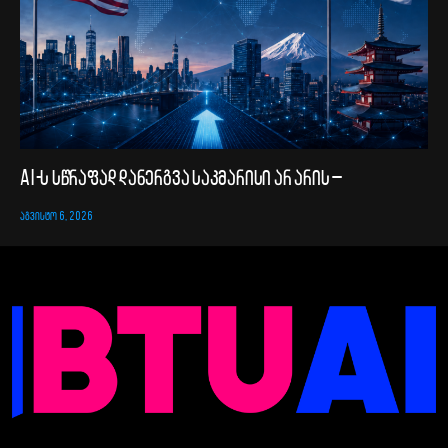
AI-ს სწრაფად დანერგვა საკმარისი არ არის –
ᲐᲒᲕᲘᲡᲢᲝ 6, 2026