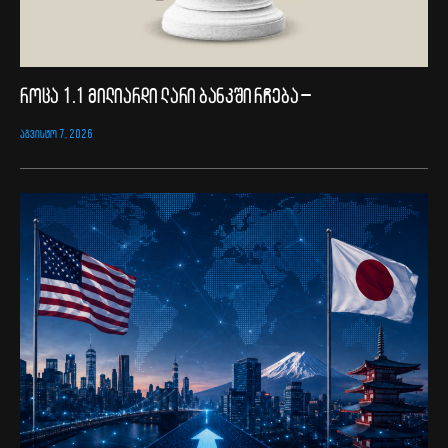
როცა 1.1 მილიარდი ლარი ბანკში რჩება –
ᲐᲒᲕᲘᲡᲢᲝ 7, 2026