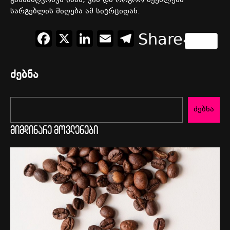
განსაზღვრავს იმას, ვის და როგორ შეეძლება
სარგებლის მიღება ამ სივრციდან.
Facebook
X
LinkedIn
Email
Telegram
Share
ძებნა
ძებნა
მიმდინარე მოვლენები