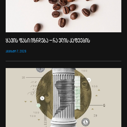
ყავის ფასი იზრდება – რა ელის კაფეების
ᲐᲒᲕᲘᲡᲢᲝ 7, 2026