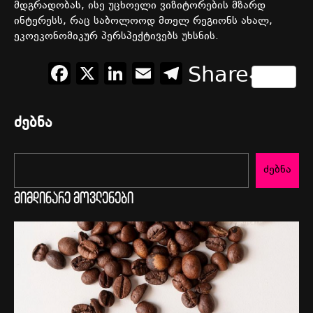
მდგრადობას
,
ისე
უცხოელი
ვიზიტორების
მზარდ
ინტერესს
,
რაც
საბოლოოდ
მთელ
რეგიონს
ახალ
,
ეკოეკონომიკურ
პერსპექტივებს
უხსნის
.
Facebook
X
LinkedIn
Email
Telegram
Share
ძებნა
ძებნა
მიმდინარე მოვლენები