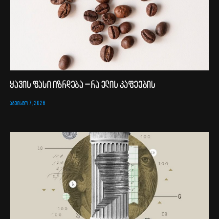
ყავის ფასი იზრდება – რა ელის კაფეების
ᲐᲒᲕᲘᲡᲢᲝ 7, 2026