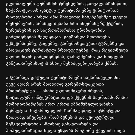
გლობალური
ტურიზმის
ტრენდების
გათვალისწინებით
,
საქართველოს
დაცულ
ტერიტორიებზე
ვიზიტორთა
რაოდენობის
ზრდა
არა
მხოლოდ
საბუნებისმეტყველო
რესურსების
,
არამედ
შესაბამისი
ინფრასტრუქტურის
,
სერვისების
და
საერთაშორისო
ცნობადობის
გაძლიერების
შედეგიცაა
.
გაიზარდა
მოთხოვნა
ექსკურსიებზე
,
გიდებზე
,
გარემოსდაცვით
ტურებზე
და
ინოვაციურ
ტურისტულ
პროდუქტებზე
,
რაც
რეგიონული
ეკონომიკის
გაძლიერების
,
დასაქმებისა
და
სოფლის
განვითარებისთვის
ახალ
შესაძლებლობებს
ქმნის
.
ამგვარად
,
დაცული
ტერიტორიები
საქართველოში
,
უკვე
აღარ
არის
მხოლოდ
გარემოსდაცვითი
პრიორიტეტი
—
ისინი
ეკონომიკური
ზრდის
,
სოციალური
ინტეგრაციისა
და
ქვეყნის
საერთაშორისო
პოზიციონირების
ერთ
–
ერთი
უმნიშვნელოვანესი
ბერკეტია
.
საქართველოს
წარმატებული
სტრატეგია
ნათლად
აჩვენებს
,
რომ
ბუნების
და
კულტურული
მემკვიდრეობის
სწორად
განვითარება
და
პოპულარიზაცია
ხელს
უწყობს
როგორც
ქვეყნის
შიდა