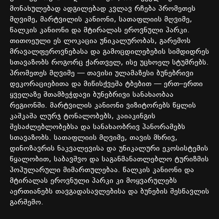
მონახულებად
ადგილებად
კვლავ
რჩება
პრომეთეს
მღვიმე
,
მარტვილის
კანიონი
,
სათაფლიის
მღვიმე
,
წალკის
კანიონი
და
მტირალას
ეროვნული
პარკი
.
თითოეული
ეს
ლოკაცია
უნიკალურობას
,
გარემოს
მრავალფეროვნებასა
და
გამოცდილებების
სიმდიდრეს
სთავაზობს
როგორც
ქართველ
,
ისე
უცხოელ
სტუმრებს
.
პრომეთეს
მღვიმე
—
თავისი
ულამაზესი
ბუნებრივი
დეკორაციებითა
და
მიწისქვეშა
ტბებით
—
ერთ
–
ერთი
ყველაზე
შთამბეჭდავი
ბუნებრივი
სანახაობაა
რეგიონში
.
მარტვილის
კანიონი
ვიზიტორებს
წყლის
კაშკაშა
ლურჯ
ტონალობებს
,
კაიაკინგის
შესაძლებლობებსა
და
სანახაობრივ
პანორამებს
სთავაზობს
.
სათაფლიის
მღვიმე
,
თავის
მხრივ
,
დინოზავრის
ნაკვალევისა
და
უნიკალური
ეკოსისტემის
წყალობით
,
საბავშვო
და
საგანმანათლებლო
ტურიზმის
პოპულარული
მიმართულებაა
.
წალკის
კანიონი
და
მტირალას
ეროვნული
პარკი
კი
მოყვარულებს
აერთიანებს
თავგადასავლებისა
და
ბუნების
შესწავლის
გარშემო
.