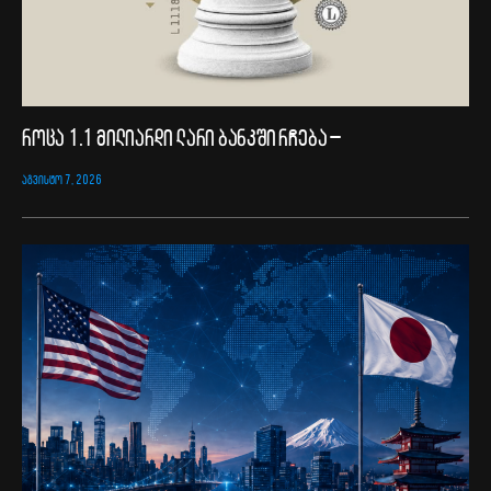
როცა 1.1 მილიარდი ლარი ბანკში რჩება –
ᲐᲒᲕᲘᲡᲢᲝ 7, 2026