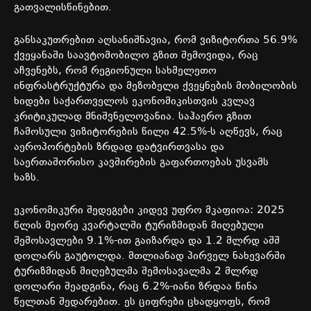
გათვალისწინებით
.
განსაკუთრებით
აღსანიშნავია
,
რომ
ვიზიტორთა
56.9%
ქვეყანაში
საავტომობილო
გზით
შემოვიდა
,
რაც
აჩვენებს
,
რომ
რეგიონული
სახმელეთო
ინფრასტრუქტურა
და
მეზობელი
ქვეყნების
მობილობის
ხიდები
საქართველოს
ეკონომიკისთვის
კვლავ
კრიტიკულად
მნიშვნელოვანია
.
საჰაერო
გზით
ჩამოსული
ვიზიტორების
წილი
42.5%-
ს
აღწევს
,
რაც
აეროპორტების
ზრდად
დატვირთვასა
და
საერთაშორისო
კავშირების
გაფართოებას
უსვამს
ხაზს
.
ეკონომიკური
შედეგები
კიდევ
უფრო
მკაფიოა
: 2025
წლის
მეორე
კვარტალში
ტურიზმიდან
მიღებული
შემოსავლები
9.1%-
ით
გაიზარდა
და
1.2
მლრდ
აშშ
დოლარს
გაუტოლდა
.
მთლიანად
პირველ
ნახევარში
ტურიზმიდან
მიღებულმა
შემოსავალმა
2
მლრდ
დოლარი
შეადგინა
,
რაც
6.2%-
იანი
ზრდაა
წინა
წელთან
შედარებით
.
ეს
ციფრები
ცხადყოფს
,
რომ