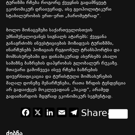
ტურიზმი
რჩება
როგორც
ქვეყნის
გადამწყვეტ
ეკონომიკურ
დრაივერად
,
ისე
გეოპოლიტიკური
სტაბილურობის
ერთ
–
ერთ
„
ბარომეტრად
“.
ბოლო
მონაცემები
საქართველოსთვის
უმნიშვნელოვანეს
სიგნალს
ატარებს
:
ქვეყანა
განაგრძობს
ინვესტიციების
მოზიდვას
ტურიზმში
,
ინარჩუნებს
პოზიციას
რეგიონულ
ტრანსპორტსა
და
მომსახურებაში
და
დინამიკურად
ახერხებს
ახალი
სამიზნე
ბაზრების
დაპყრობას
გლობალურ
რუკაზე
.
მთავარი
გამოწვევა
ისევ
რჩება
ბაზრების
დივერსიფიკაცია
და
ტურისტული
მომსახურების
მაღალ
დონეზე
შენარჩუნება
,
რათა
ზრდის
ტენდენცია
არ
გადაიქცეს
მოკლევადიან
„
პიკად
“,
არამედ
გადაიზარდოს
მდგრად
ეკონომიკურ
სეგმენტად
.
Facebook
X
LinkedIn
Email
Telegram
Share
ძებნა