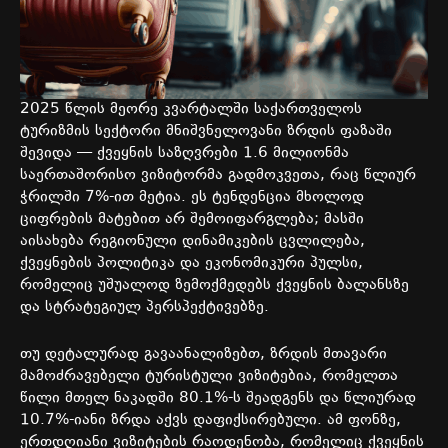
2025
წლის
მეორე
კვარტალში
საქართველოს
ტურიზმის
სექტორი
მნიშვნელოვანი
ზრდის
ფაზაში
შევიდა
—
ქვეყნის
საზღვრები
1.6
მილიონმა
საერთაშორისო
ვიზიტორმა
გადმოკვეთა
,
რაც
წლიურ
ჭრილში
7%-
ით
მეტია
.
ეს
ტენდენცია
მხოლოდ
ციფრების
მატებით
არ
შემოიფარგლება
;
მასში
აისახება
რეგიონული
დინამიკების
ცვლილება
,
ქვეყნების
პოლიტიკა
და
ეკონომიკური
პულსი
,
რომელიც
უშუალოდ
ზემოქმედებს
ქვეყნის
ბალანსზე
და
სტრატეგიულ
პერსპექტივებზე
.
თუ
დეტალურად
გავაანალიზებთ
,
ზრდის
მთავარი
მამოძრავებელი
ტურისტული
ვიზიტებია
,
რომელთა
წილი
მთელ
ნაკადში
80.1%-
ს
შეადგენს
და
წლიურად
10.7%-
იანი
ზრდა
აქვს
დაფიქსირებული
.
ამ
ფონზე
,
ერთდღიანი
ვიზიტების
რაოდენობა
,
რომელიც
ქვეყნის