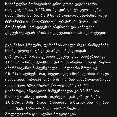
სასაზღვრო
მობილობის
ერთ
–
ერთი
კლასიკური
ინდიკატორია
, 5.4%-
ით
შემცირდა
.
ეს
ცვლილება
იმაზე
მიანიშნებს
,
რომ
საქართველოს
სიღრმისეული
ტურისტული
პროდუქტი
და
სერვისები
უფრო
მეტი
მოგზაურის
ყურადღებას
იპყრობს
და
ვიზიტები
უმეტესად
აღარ
არის
მოკლევადიანი
ან
შემთხვევითი
.
ქვეყნების
ჭრილში
,
ტურიზმის
ახალი
რუკა
რამდენიმე
მნიშვნელოვან
ტრენდს
აჩენს
.
რუსეთიდან
ვიზიტორების
რაოდენობა
კვლავ
დომინანტურია
და
16%-
იანი
ზრდა
გააჩნია
.
განსაკუთრებით
საინტერესოა
აზერბაიჯანის
მაჩვენებელი
—
წლიური
ზრდა
აქ
46.7%-
ს
აღწევს
,
რაც
რეგიონული
მობილობის
ახალი
ეპიზოდია
.
ევროკავშირის
ქვეყნების
მიმართულებიდან
შემოსული
ტურისტების
რაოდენობაც
20.5%-
ით
გაიზარდა
,
ინდოეთის
მაჩვენებელი
კი
33.5%-
ით
მოიმატა
.
ამავე
დროს
,
თურქეთიდან
ვიზიტორები
16.5%-
ით
შემცირდა
,
ირანიდან
კი
8.2%-
იანი
კლებაა
—
ეს
უკვე
გარდამავალი
ფაზაა
რეგიონის
პოლიტიკური
და
სავიზო
პოლიტიკის