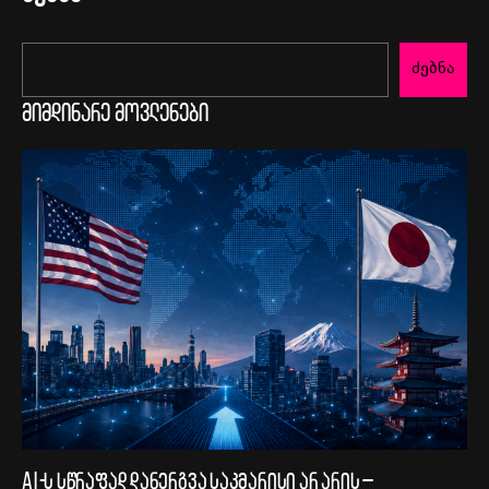
ძებნა
მიმდინარე მოვლენები
AI-ს სწრაფად დანერგვა საკმარისი არ არის –