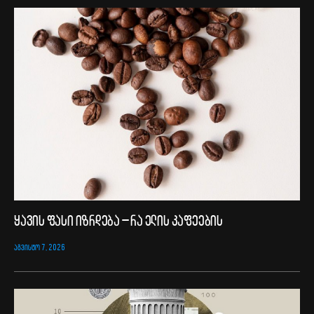
ყავის ფასი იზრდება – რა ელის კაფეების
ᲐᲒᲕᲘᲡᲢᲝ 7, 2026