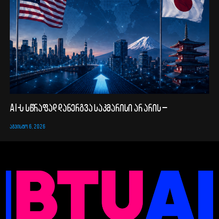
AI-ს სწრაფად დანერგვა საკმარისი არ არის –
ᲐᲒᲕᲘᲡᲢᲝ 6, 2026