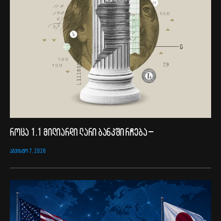
როცა 1.1 მილიარდი ლარი ბანკში რჩება –
ᲐᲒᲕᲘᲡᲢᲝ 7, 2026