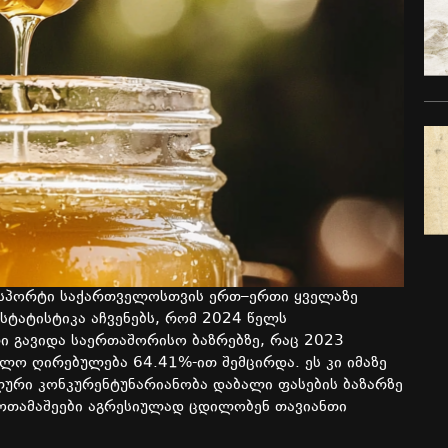
სპორტი
საქართველოსთვის
ერთ
–
ერთი
ყველაზე
სტატისტიკა
აჩვენებს
,
რომ
2024
წელს
ი
გავიდა
საერთაშორისო
ბაზრებზე
,
რაც
2023
ოლო
ღირებულება
64.41%-
ით
შემცირდა
.
ეს
კი
იმაზე
ლური
კონკურენტუნარიანობა
დაბალი
ფასების
ბაზარზე
ოთამაშეები
აგრესიულად
ცდილობენ
თავიანთი