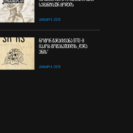
სემანტიკურ მოდელს
ᲐᲒᲕᲘᲡᲢᲝ 5, 2026
როგორ გადაიყვანა BTU-მ
იაკობ გოგებაშვილის „დედა
ენის“
ᲐᲒᲕᲘᲡᲢᲝ 4, 2026