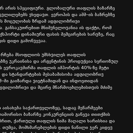
არ
არის
სპეციფიური
.
გლობალური
თაფლის
ბაზარზე
ცვლილებებს
ვხედავთ
.
ევროპის
და
აშშ
–
ის
ბაზრებზე
ს
მოცულობის
ზრდამ
ადგილობრივი
ა
.
განსაკუთრებით
მნიშვნელოვანია
ის
ფაქტი
,
რომ
ექსპორტი
დინამიური
ფასის
შემცირების
ხარჯზე
,
რაც
ვის
დიდი
გამოწვევაა
.
რჩება
მსოფლიოს
უმსხვილეს
თაფლის
ებზე
უკრაინისა
და
არგენტინის
პროდუქცია
სერიოზულ
ს
ევროკავშირმა
თაფლის
იმპორტის
40%-
ზე
მეტი
ი
და
სტანდარტების
შესაბამისობა
ადგილობრივ
შ
–
ში
გაიზარდა
ვიეტნამიდან
და
ინდოეთიდან
დგილობრივი
და
მცირე
მწარმოებლებისთვის
მძიმე
რ
აისახება
საქართველოზეც
,
სადაც
მეწარმეები
თაშორისო
ბაზარზე
კონკურენციის
გაწევა
თითქმის
ზრით
,
ქართული
თაფლის
ნიშა
მაღალი
ხარისხია
და
.
თუმცა
,
მომხმარებლების
დიდი
ნაწილი
ჯერ
კიდევ