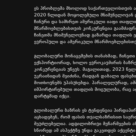
ეს
პრობლემა
მხოლოდ
საქართველოსთვის
2020
წლიდან
მოყოლებული
მნიშვნელოვან
ჩინური
და
სამხრეთ
ამერიკული
იაფი
თაფლი
მწარმოებლებისთვის
კონკურენცია
გაამძაფრ
ჩინეთმა
მნიშვნელოვნად
გაზარდა
თაფლის
ევროპული
და
ამერიკული
მწარმოებლებისთ
გლობალური
მონაცემების
თანახმად
,
ჩინეთი
ექსპორტიორად
,
ხოლო
ევროკავშირის
ბაზრ
კონკურენციას
უწევს
.
მაგალითად
, 2023
წელ
უკრაინიდან
შეიძინა
,
რადგან
დაბალი
ფასებ
მოთხოვნებს
უპასუხებდა
.
პარალელურად
,
აშ
იმპორტირებული
თაფლის
მოცულობა
,
რაც
ა
დარტყმად
იქცა
.
გლობალური
ბაზრის
ეს
ტენდენცია
პირდაპი
აცხადებენ
,
რომ
ფასის
თვალსაზრისით
საერ
შეუძლებელია
.
ადგილობრივი
მეწარმეების
ა
სწორედ
ამ
ასპექტზე
უნდა
გაკეთდეს
აქცენტი