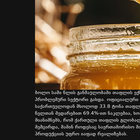
ბოლო
სამი
წლის
განმავლობაში
თაფლის
ექ
პრობლემური
სექტორი
გახდა
.
ოფიციალური
საქართველოდან
მხოლოდ
33.8
ტონა
თაფლ
წელთან
შედარებით
69.4%-
ით
ნაკლებია
,
ხ
მიანიშნებს
,
რომ
ქართული
თაფლის
გლობა
შემცირდა
,
მაშინ
როდესაც
საერთაშორისო
მ
პროდუქციის
უფრო
იაფად
რეალიზებას
.