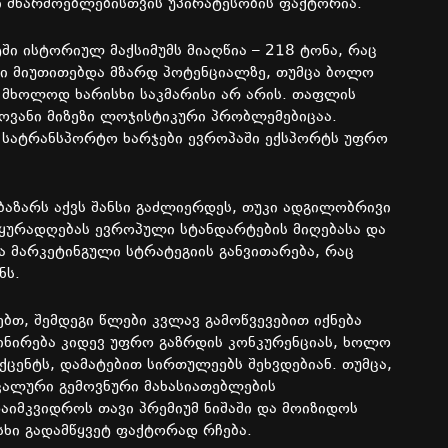
ი
მწარმოებლებისთვის
უპირატესობის
ფაქტორია
.
ში
ისტორიულ
მაქსიმუმს
მიაღწია
– 218
ტონა
,
რაც
ი
მიუთითებდა
მზარდ
პოტენციალზე
,
თუმცა
ბოლო
მხოლოდ
ხარისხი
საკმარისი
არ
არის
.
თაფლის
ოვანი
მიზეზი
ლოჯისტიკური
პრობლემებიცაა
.
სატრანსპორტო
ხარჯები
ევროპაში
ექსპორტს
უფრო
ბაზარს
აქვს
შანსი
გაძლიერდეს
,
თუკი
ადგილობრივი
ყურადღებას
ევროპული
სტანდარტების
მიღებასა
და
ა
მარკეტინგული
სტრატეგიის
განვითარება
,
რაც
ნს
.
ებთ
,
შემდეგი
წლები
კვლავ
გამოწვევებით
იქნება
ინირება
კიდევ
უფრო
გაზრდის
კონკურენციას
,
ხოლო
ქცენტს
,
დამატებით
სირთულეებს
შეხვდებიან
.
თუმცა
,
კალური
გემოვნური
მახასიათებლების
აიმკვიდროს
თავი
პრემიუმ
ნიშაში
და
მოიზიდოს
სხი
გადამწყვეტ
ფაქტორად
რჩება
.