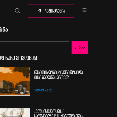
რეგისტრაცია
ბნა
ძებნა
მდინარე მოვლენები
რუსეთის ლოგისტიკური შოკი და
მისი გავლენა ქართველ
ᲐᲒᲕᲘᲡᲢᲝ 5, 2026
„ვეფხისტყაოსნის“
საფუძველზე BTU ქართული ენის