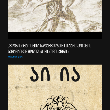
„ვეფხისტყაოსნის“ საფუძველზე BTU ქართული ენის
სემანტიკურ მოდელს AI-ისთვის ქმნის
ᲐᲒᲕᲘᲡᲢᲝ 5, 2026