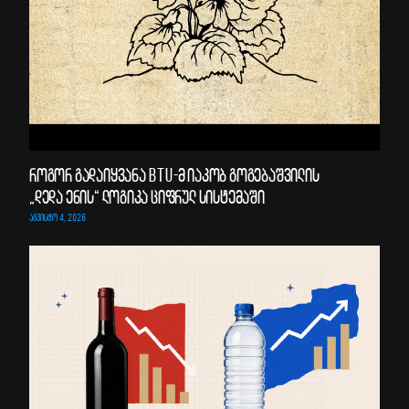
როგორ გადაიყვანა BTU-მ იაკობ გოგებაშვილის
„დედა ენის“ ლოგიკა ციფრულ სისტემაში
ᲐᲒᲕᲘᲡᲢᲝ 4, 2026