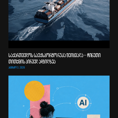
საქართველოს საექსპორტო რუკა შეიცვალა – ჩინეთი
თითქმის პირველ ადგილზეა
ᲐᲒᲕᲘᲡᲢᲝ 3, 2026