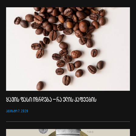
ყავის ფასი იზრდება – რა ელის კაფეების
ᲐᲒᲕᲘᲡᲢᲝ 7, 2026