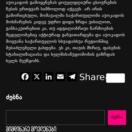
ავოკადოს
გამოყენებას
ყოველდღიური
ცხოვრების
წესის
ერთგვარ
სიმბოლოდ
აქცევს
.
არ
არის
გამორიცხული
,
მომავალში
საქართველოში
ავოკადოს
მოხმარების
კიდევ
უფრო
დიდი
ზრდა
ვიხილოთ
,
განსაკუთრებით
კი
,
თუ
ადგილობრივი
წარმოების
მცდელობებიც
აქტიურად
განვითარდება
და
ავოკადოს
მოყვანა
საქართველოს
სხვადასხვა
რეგიონშიც
შესაძლებელი
გახდება
.
ეს
კი
,
თავის
მხრივ
,
ფასების
სტაბილიზაციასა
და
ხელმისაწვდომობის
გაზრდას
ხელს
შეუწყობს
.
Facebook
X
LinkedIn
Email
Telegram
Share
ძებნა
ძებნა
მიმდინარე მოვლენები