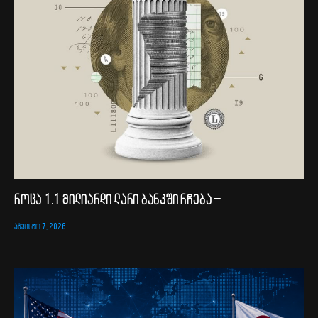
როცა 1.1 მილიარდი ლარი ბანკში რჩება –
ᲐᲒᲕᲘᲡᲢᲝ 7, 2026