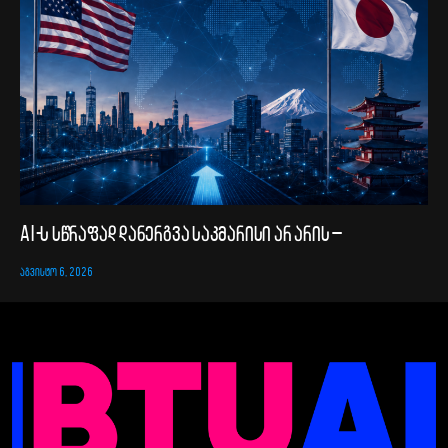
AI-ს სწრაფად დანერგვა საკმარისი არ არის –
ᲐᲒᲕᲘᲡᲢᲝ 6, 2026