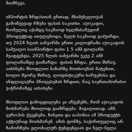
მიიჩნევა
.
იმპორტის
ზრდასთან
ერთად
,
მნიშვნელოვან
გამოწვევად
რჩება
ფასის
საკითხი
.
ავოკადო
,
რომელიც
აქამდე
საკმაოდ
ხელმისაწვდომ
პროდუქტად
ითვლებოდა
,
წელს
საკმაოდ
გაძვირდა
.
თუ
2024
წლის
იანვარში
ერთი
კილოგრამი
ავოკადოს
საშუალო
საიმპორტო
ფასი
1.5
აშშ
დოლარს
შეადგენდა
, 2025
წლის
იანვარში
უკვე
2
აშშ
დოლარამდე
გაიზარდა
.
ფასის
ზრდა
,
ერთი
მხრივ
,
აიხსნება
მსოფლიო
ბაზარზე
მოთხოვნის
მატებით
,
ხოლო
მეორე
მხრივ
,
ლოგისტიკური
ხარჯებისა
და
ინფლაციური
პროცესების
ზრდით
,
რაც
საერთაშორისო
ვაჭრობაზეც
აისახება
.
მსოფლიო
გამოცდილება
კი
აჩვენებს
,
რომ
ავოკადოს
მოხმარება
მხოლოდ
გაიზრდება
.
მაგალითად
,
აშშ
,
ევროპის
ქვეყნები
,
ჩინეთი
და
იაპონია
ამ
პროდუქტს
აქტიურად
მოიხმარენ
.
ამის
ფონზე
,
საქართველოც
არ
ჩამორჩება
გლობალურ
ტენდენციას
და
ნელ
–
ნელა