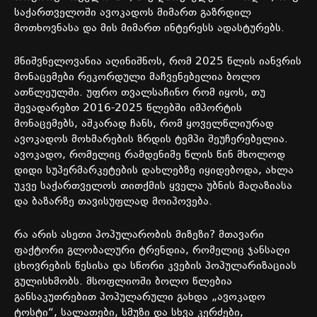
საქართველოში
ავოკადოს
მიმართ
გაზრდილ
მოთხოვნასა
და
მის
მიმართ
ინტერესს
ადასტურებს
.
მნიშვნელოვანია
აღინიშნოს
,
რომ
2025
წლის
იანვრის
მონაცემები
რეკორდული
მაჩვენებელია
ბოლო
ათწლეულში
.
უფრო
თვალსაჩინო
რომ
იყოს
,
თუ
შევადარებთ
2016-2025
წლებში
იმპორტის
მონაცემებს
,
აშკარად
ჩანს
,
რომ
ყოველწლიურად
ავოკადოს
მოხმარების
ზრდის
ტემპი
შეუჩერებელია
.
ავოკადო
,
რომელიც
რამდენიმე
წლის
წინ
მხოლოდ
დიდი
სუპერმარკეტების
დახლებზე
იყიდებოდა
,
ახლა
უკვე
საქართველოს
თითქმის
ყველა
უბნის
მაღაზიასა
და
ბაზარზე
თავისუფლად
მოიპოვება
.
რა
არის
ასეთი
პოპულარობის
მიზეზი
?
მთავარი
ფაქტორი
გლობალური
ტრენდია
,
რომელიც
ჯანსაღი
ცხოვრების
წესისა
და
სწორი
კვების
პოპულარიზაციას
გულისხმობს
.
მსოფლიოში
ბოლო
წლებია
განსაკუთრებით
პოპულარული
გახდა
„
ავოკადო
ტოსტი
“,
სალათები
,
სმუზი
და
სხვა
კერძები
,