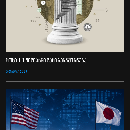
როცა 1.1 მილიარდი ლარი ბანკში რჩება –
ᲐᲒᲕᲘᲡᲢᲝ 7, 2026