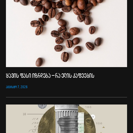
ყავის ფასი იზრდება – რა ელის კაფეების
ᲐᲒᲕᲘᲡᲢᲝ 7, 2026